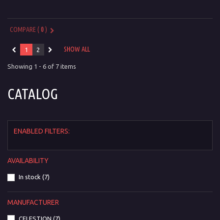
COMPARE (
0
)
SHOW ALL
1
2
Showing 1 - 6 of 7 items
CATALOG
ENABLED FILTERS:
AVAILABILITY
In stock
(7)
MANUFACTURER
CELESTION
(7)