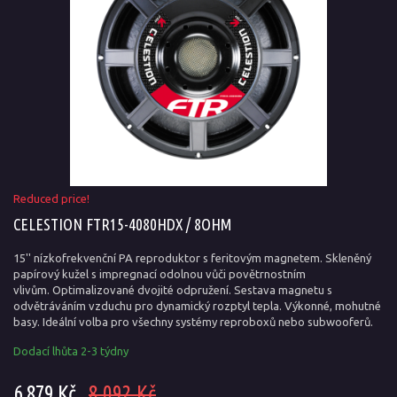
Reduced price!
CELESTION FTR15-4080HDX / 8OHM
15'' nízkofrekvenční PA reproduktor s feritovým magnetem. Skleněný
papírový kužel s impregnací odolnou vůči povětrnostním
vlivům. Optimalizované dvojité odpružení. Sestava magnetu s
odvětráváním vzduchu pro dynamický rozptyl tepla. Výkonné, mohutné
basy. Ideální volba pro všechny systémy reproboxů nebo subwooferů.
Dodací lhůta 2-3 týdny
6 879 Kč
8 092 Kč