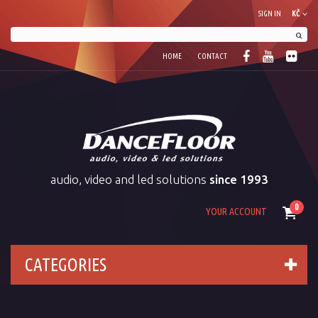
SIGN IN
KČ
HOME
CONTACT
audio, video and led solutions
since 1993
0
YOUR ACCOUNT
CATEGORIES