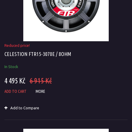
Reduced price!
CELESTION FTR15-3070E / 8OHM
In Stock
4 495 Kč
6 915 Kč
ADD TO CART
MORE
Add to Compare