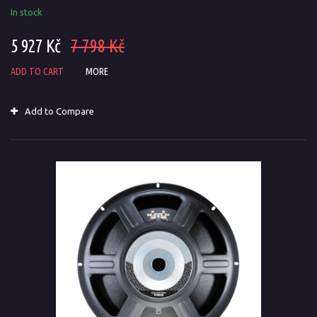
In stock
5 927 Kč
7 798 Kč
ADD TO CART
MORE
Add to Compare