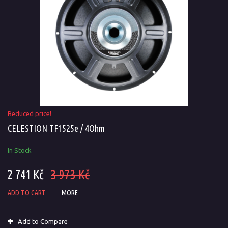
Reduced price!
CELESTION TF1525e / 4Ohm
In Stock
2 741 Kč
3 973 Kč
ADD TO CART
MORE
Add to Compare