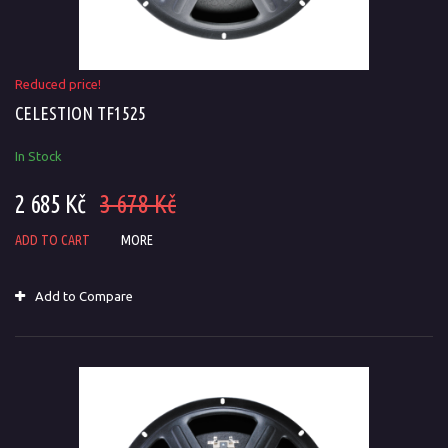
Reduced price!
CELESTION TF1525
In Stock
2 685 Kč
3 678 Kč
ADD TO CART
MORE
Add to Compare