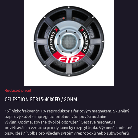
Reduced price!
CELESTION FTR15-4080FD / 8OHM
15'' nízkofrekvenční PA reproduktor s feritovým magnetem. Skleněný
papírový kužel s impregnací odolnou vůči povětrnostním
vlivům. Optimalizované dvojité odpružení. Sestava magnetu s
odvětráváním vzduchu pro dynamický rozptyl tepla. Výkonné, mohutné
basy. Ideální volba pro všechny systémy reproboxů nebo subwooferů.