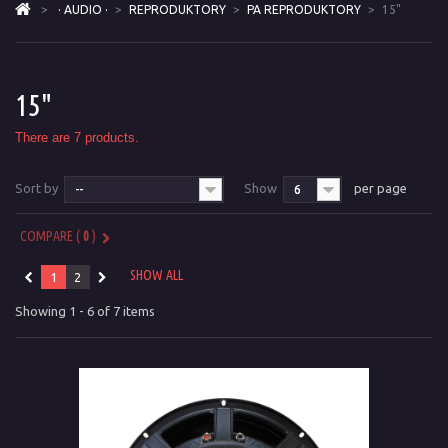
>
· AUDIO ·
>
REPRODUKTORY
>
PA REPRODUKTORY
>
15"
15"
There are 7 products.
Sort by
Show
per page
--
6
COMPARE (
0
)
SHOW ALL
1
2
Showing 1 - 6 of 7 items