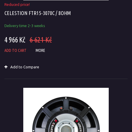
Reduced price!
CELESTION FTR15-3070C / 8OHM
Delivery time 2-3 weeks
4 966 Kč
6 621 Kč
ADD TO CART
MORE
Add to Compare