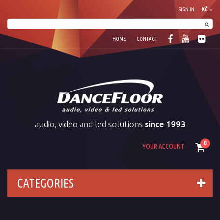
SIGN IN
KČ
HOME
CONTACT
audio, video and led solutions
since 1993
0
YOUR ACCOUNT
CATEGORIES