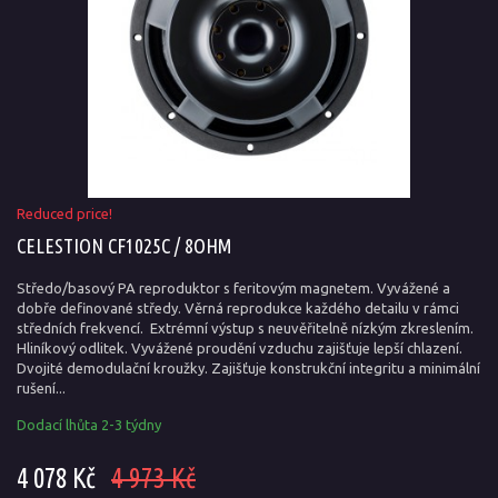
Reduced price!
CELESTION CF1025C / 8OHM
Středo/basový PA reproduktor s feritovým magnetem. Vyvážené a
dobře definované středy. Věrná reprodukce každého detailu v rámci
středních frekvencí. Extrémní výstup s neuvěřitelně nízkým zkreslením.
Hliníkový odlitek. Vyvážené proudění vzduchu zajišťuje lepší chlazení.
Dvojité demodulační kroužky. Zajišťuje konstrukční integritu a minimální
rušení...
Dodací lhůta 2-3 týdny
4 078 Kč
4 973 Kč