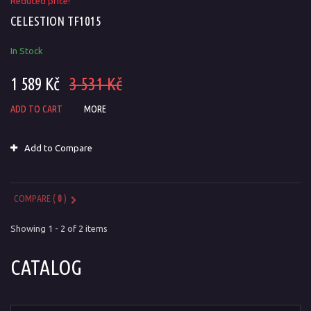
Reduced price!
CELESTION TF1015
In Stock
1 589 Kč
3 531 Kč
ADD TO CART
MORE
Add to Compare
COMPARE (
0
)
Showing 1 - 2 of 2 items
CATALOG