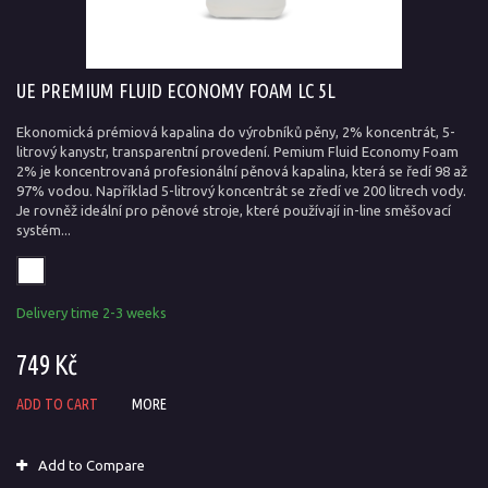
UE PREMIUM FLUID ECONOMY FOAM LC 5L
Ekonomická prémiová kapalina do výrobníků pěny, 2% koncentrát, 5-
litrový kanystr, transparentní provedení. Pemium Fluid Economy Foam
2% je koncentrovaná profesionální pěnová kapalina, která se ředí 98 až
97% vodou. Například 5-litrový koncentrát se zředí ve 200 litrech vody.
Je rovněž ideální pro pěnové stroje, které používají in-line směšovací
systém...
Delivery time 2-3 weeks
749 Kč
ADD TO CART
MORE
Add to Compare