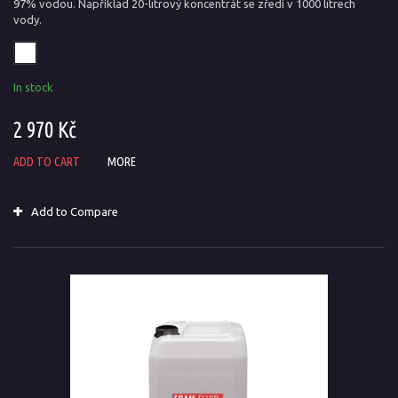
97% vodou. Například 20-litrový koncentrát se zředí v 1000 litrech
vody.
In stock
2 970 Kč
ADD TO CART
MORE
Add to Compare