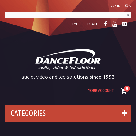
SIGN IN
KČ
HOME
CONTACT
audio, video and led solutions
since 1993
0
YOUR ACCOUNT
CATEGORIES