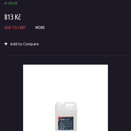
In stock
813 Kč
ADD TO CART
MORE
Add to Compare