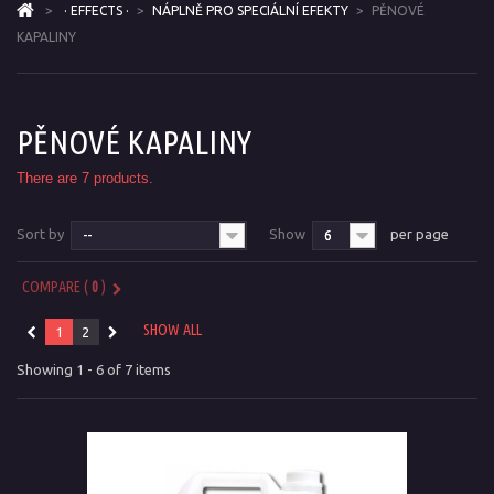
>
· EFFECTS ·
>
NÁPLNĚ PRO SPECIÁLNÍ EFEKTY
>
PĚNOVÉ
KAPALINY
PĚNOVÉ KAPALINY
There are 7 products.
Sort by
Show
per page
--
6
COMPARE (
0
)
SHOW ALL
1
2
Showing 1 - 6 of 7 items