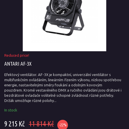
Reduced price!
ANTARI AF-3X
Efektový ventilátor. AF-3X je kompaktní, univerzální ventilátor s
multifunkčním ovládáním, lineárním řízením výkonu, nízkou spotřebou
energie, nastavitelnými směry foukání a odolným kovovým
pouzdrem. Kromě vestavěného DMX a ručního ovládání jsou drátové i
bezdrátové ovladače volitelně schopné zvládnout různé potřeby.
Držák umožňuje různé polohy...
In stock
9 215 Kč
11 814 Kč
-22%