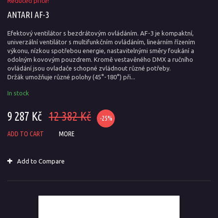
Reduced price!
ANTARI AF-3
Efektový ventilátor s bezdrátovým ovládáním. AF-3 je kompaktní,
univerzální ventilátor s multifunkčním ovládáním, lineárním řízením
výkonu, nízkou spotřebou energie, nastavitelnými směry foukání a
odolným kovovým pouzdrem. Kromě vestavěného DMX a ručního
ovládání jsou ovladače schopné zvládnout různé potřeby.
Držák umožňuje různé polohy (45°-180°) při...
In stock
9 287 Kč
12 382 Kč
-25%
ADD TO CART
MORE
Add to Compare