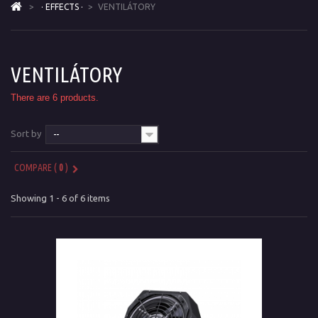
>
· EFFECTS ·
>
VENTILÁTORY
VENTILÁTORY
There are 6 products.
Sort by
--
COMPARE (
0
)
Showing 1 - 6 of 6 items