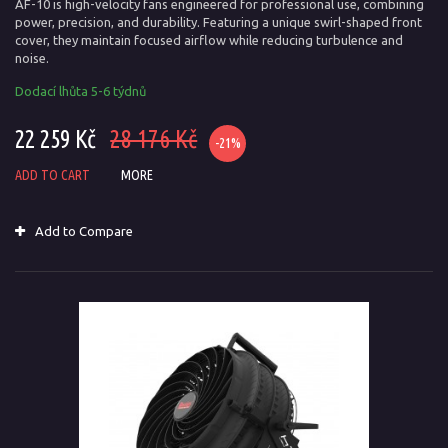
AF-10 is high-velocity fans engineered for professional use, combining
power, precision, and durability. Featuring a unique swirl-shaped front
cover, they maintain focused airflow while reducing turbulence and
noise.
Dodací lhůta 5-6 týdnů
22 259 Kč
28 176 Kč
-21%
ADD TO CART
MORE
Add to Compare