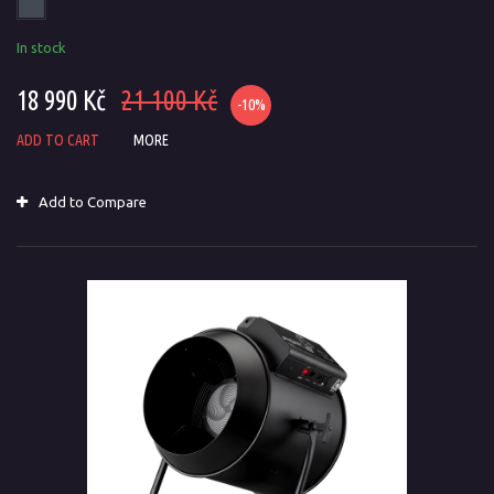
In stock
18 990 Kč
21 100 Kč
-10%
ADD TO CART
MORE
Add to Compare