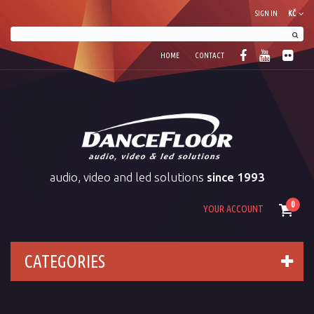
SIGN IN
KČ
HOME
CONTACT
audio, video and led solutions
since 1993
0
YOUR ACCOUNT
CATEGORIES