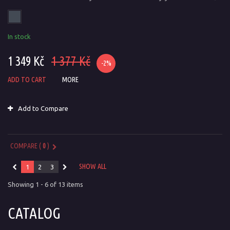
In stock
1 349 Kč
1 377 Kč
-2%
ADD TO CART
MORE
Add to Compare
COMPARE (
0
)
SHOW ALL
1
2
3
Showing 1 - 6 of 13 items
CATALOG