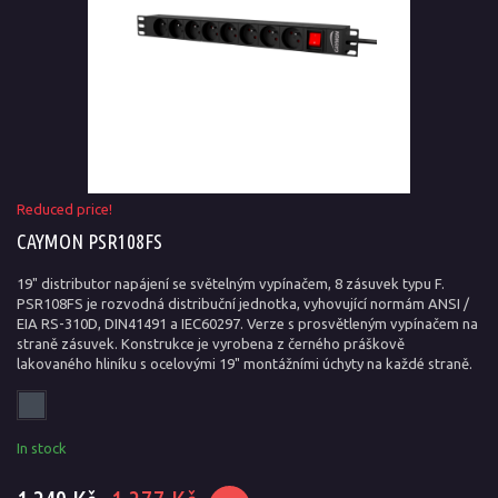
Reduced price!
CAYMON PSR108FS
19" distributor napájení se světelným vypínačem, 8 zásuvek typu F.
PSR108FS je rozvodná distribuční jednotka, vyhovující normám ANSI /
EIA RS-310D, DIN41491 a IEC60297. Verze s prosvětleným vypínačem na
straně zásuvek. Konstrukce je vyrobena z černého práškově
lakovaného hliníku s ocelovými 19" montážními úchyty na každé straně.
In stock