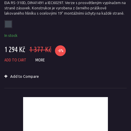
EIA RS-310D, DIN41491 a IEC60297. Verze s prosvětleným vypínačem na
straně zásuvek. Konstrukce je vyrobena z černého práškově
lakovaného hliníku s ocelovými 19" montážními úchyty na každé straně.
In stock
1 294 Kč
1 377 Kč
-6%
ADD TO CART
MORE
Add to Compare