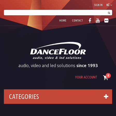
SIGN IN
KČ
HOME
CONTACT
audio, video and led solutions
since 1993
0
YOUR ACCOUNT
CATEGORIES