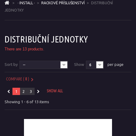
>
· INSTALL ·
>
RACKOVÉ PŘÍSLUŠENSTVÍ
>
DISTRIBUČNÍ
JEDNOTKY
DISTRIBUČNÍ JEDNOTKY
There are 13 products.
Sort by
Show
per page
--
6
COMPARE (
0
)
SHOW ALL
1
2
3
Showing 1 - 6 of 13 items