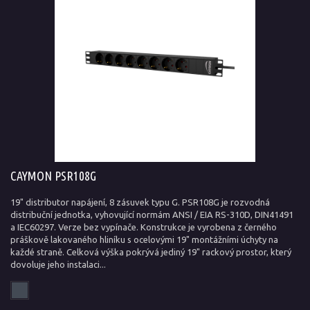
CAYMON PSR108G
19" distributor napájení, 8 zásuvek typu G. PSR108G je rozvodná
distribuční jednotka, vyhovující normám ANSI / EIA RS-310D, DIN41491
a IEC60297. Verze bez vypínače. Konstrukce je vyrobena z černého
práškově lakovaného hliníku s ocelovými 19" montážními úchyty na
každé straně. Celková výška pokrývá jediný 19" rackový prostor, který
dovoluje jeho instalaci...