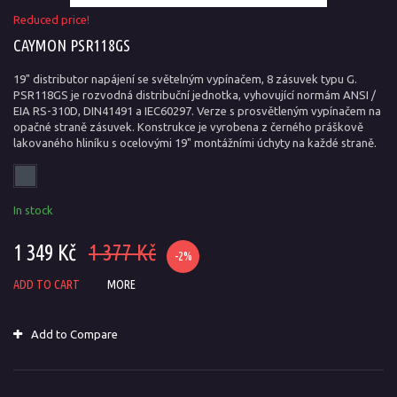
Reduced price!
CAYMON PSR118GS
19" distributor napájení se světelným vypínačem, 8 zásuvek typu G.
PSR118GS je rozvodná distribuční jednotka, vyhovující normám ANSI /
EIA RS-310D, DIN41491 a IEC60297. Verze s prosvětleným vypínačem na
opačné straně zásuvek. Konstrukce je vyrobena z černého práškově
lakovaného hliníku s ocelovými 19" montážními úchyty na každé straně.
In stock
1 349 Kč
1 377 Kč
-2%
ADD TO CART
MORE
Add to Compare