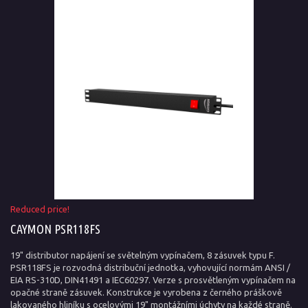
Reduced price!
CAYMON PSR118FS
19" distributor napájení se světelným vypínačem, 8 zásuvek typu F.
PSR118FS je rozvodná distribuční jednotka, vyhovující normám ANSI /
EIA RS-310D, DIN41491 a IEC60297. Verze s prosvětleným vypínačem na
opačné straně zásuvek. Konstrukce je vyrobena z černého práškově
lakovaného hliníku s ocelovými 19" montážními úchyty na každé straně.