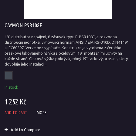
CAYMON PSR108F
19" distributor napájení, 8 zásuvek typu F. PSR108F je rozvodná
distribuční jednotka, vyhovující normám ANSI / EIA RS-310D, DIN41491
a IEC60297. Verze bez vypínače. Konstrukce je vyrobena z černého
práškově lakovaného hliníku s ocelovými 19" montážními úchyty na
každé straně. Celková výška pokrývá jediný 19" rackový prostor, který
dovoluje jeho instalaci...
In stock
1 252 Kč
ADD TO CART
MORE
Add to Compare