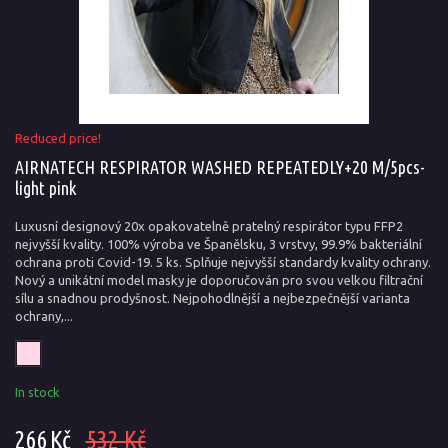
Reduced price!
AIRNATECH RESPIRATOR WASHED REPEATEDLY+20 M/5pcs-
light pink
Luxusní designový 20x opakovatelně pratelný respirátor typu FFP2
nejvyšší kvality. 100% výroba ve Španělsku, 3 vrstvy, 99.9% bakteriální
ochrana proti Covid-19. 5 ks. Splňuje nejvyšší standardy kvality ochrany.
Nový a unikátní model masky je doporučován pro svou velkou filtrační
sílu a snadnou prodyšnost. Nejpohodlnější a nejbezpečnější varianta
ochrany,...
In stock
266 Kč
532 Kč