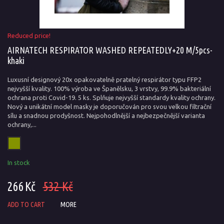
Reduced price!
AIRNATECH RESPIRATOR WASHED REPEATEDLY+20 M/5pcs-
khaki
Luxusní designový 20x opakovatelně pratelný respirátor typu FFP2
nejvyšší kvality. 100% výroba ve Španělsku, 3 vrstvy, 99.9% bakteriální
ochrana proti Covid-19. 5 ks. Splňuje nejvyšší standardy kvality ochrany.
Nový a unikátní model masky je doporučován pro svou velkou filtrační
sílu a snadnou prodyšnost. Nejpohodlnější a nejbezpečnější varianta
ochrany,...
In stock
266 Kč
532 Kč
ADD TO CART
MORE