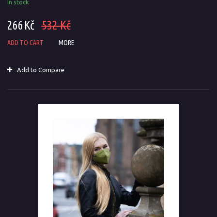
In stock
266 Kč
532 Kč
ADD TO CART
MORE
Add to Compare