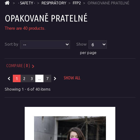
>
· SAFETY ·
>
RESPIRÁTORY
>
FFP2
>
OPAKOVANĚ PRATELNÉ
OPAKOVANĚ PRATELNÉ
There are 40 products.
Sort by
Show
per page
COMPARE (
0
)
SHOW ALL
1
2
3
...
7
Showing 1 - 6 of 40 items