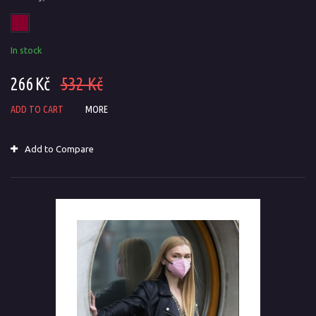
In stock
266 Kč
532 Kč
ADD TO CART
MORE
Add to Compare