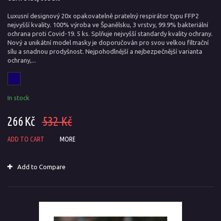
Luxusní designový 20x opakovatelně pratelný respirátor typu FFP2
nejvyšší kvality. 100% výroba ve Španělsku, 3 vrstvy, 99.9% bakteriální
ochrana proti Covid-19. 5 ks. Splňuje nejvyšší standardy kvality ochrany.
Nový a unikátní model masky je doporučován pro svou velkou filtrační
sílu a snadnou prodyšnost. Nejpohodlnější a nejbezpečnější varianta
ochrany,...
In stock
266 Kč
532 Kč
ADD TO CART
MORE
Add to Compare