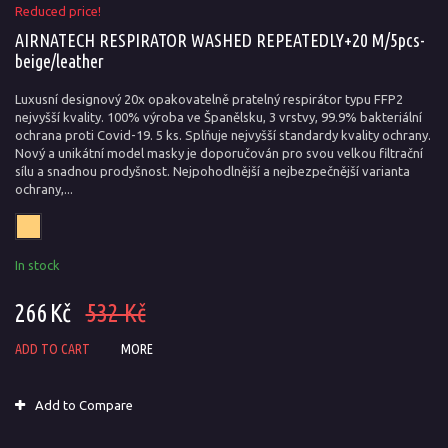
Reduced price!
AIRNATECH RESPIRATOR WASHED REPEATEDLY+20 M/5pcs-
beige/leather
Luxusní designový 20x opakovatelně pratelný respirátor typu FFP2
nejvyšší kvality. 100% výroba ve Španělsku, 3 vrstvy, 99.9% bakteriální
ochrana proti Covid-19. 5 ks. Splňuje nejvyšší standardy kvality ochrany.
Nový a unikátní model masky je doporučován pro svou velkou filtrační
sílu a snadnou prodyšnost. Nejpohodlnější a nejbezpečnější varianta
ochrany,...
In stock
266 Kč
532 Kč
ADD TO CART
MORE
Add to Compare