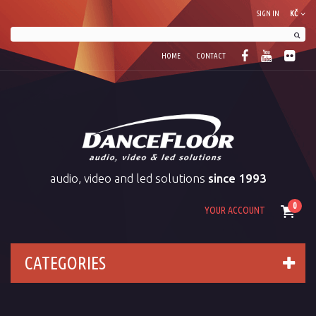
SIGN IN
KČ
HOME
CONTACT
audio, video and led solutions
since 1993
0
YOUR ACCOUNT
CATEGORIES