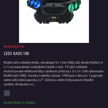
Reduced price!
LED2 KAOS 108
RGBW LED světelný efekt, obsahující 9 x 12W CREE LED diody RGBW ( 4
v 1 ) se separátním ovládáním každé z nich. Tři LED světelné
motorizované efektové lišty v jednom přístroji s 3 x 3 x 12W výkonnými
RGBW LED CREE. Vysoký světelný výstup 1790 luxů v 6m pro 1 paprsek,
velmi úzký úhel paprsku 2.2°. Účinný a velmi tichý pasivní chladící
systém, dodáváno vč....
Dodací lhůta 3-4 týdny