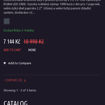
RGBW LED CREE. Vysoký světelný výstup 1990 luxů v 6m pro 1 paprsek,
velmi úzký úhel paprsku 2.2°. Účinný a velmi tichý pasivní chladící
systém, dodáváno vč....
Dodací lhůta 3-4 týdny
7 144 Kč
10 990 Kč
ADD TO CART
MORE
Add to Compare
COMPARE (
0
)
Showing 1 - 3 of 3 items
CATALOG