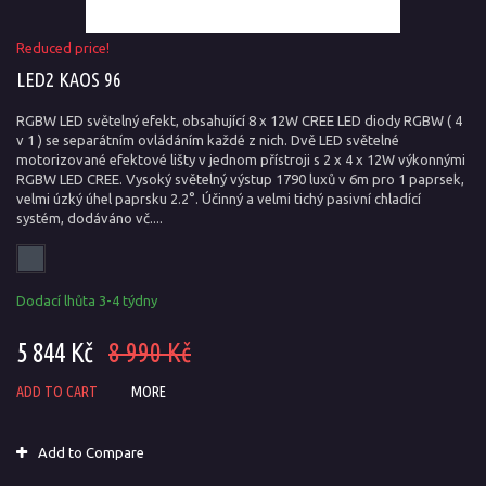
Reduced price!
LED2 KAOS 96
RGBW LED světelný efekt, obsahující 8 x 12W CREE LED diody RGBW ( 4
v 1 ) se separátním ovládáním každé z nich. Dvě LED světelné
motorizované efektové lišty v jednom přístroji s 2 x 4 x 12W výkonnými
RGBW LED CREE. Vysoký světelný výstup 1790 luxů v 6m pro 1 paprsek,
velmi úzký úhel paprsku 2.2°. Účinný a velmi tichý pasivní chladící
systém, dodáváno vč....
Dodací lhůta 3-4 týdny
5 844 Kč
8 990 Kč
ADD TO CART
MORE
Add to Compare