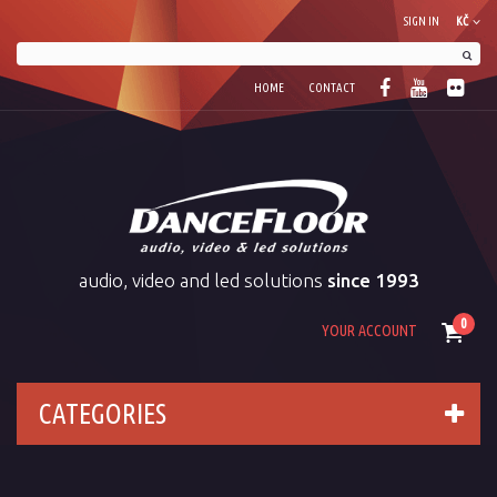
SIGN IN
KČ
HOME
CONTACT
audio, video and led solutions
since 1993
0
YOUR ACCOUNT
CATEGORIES