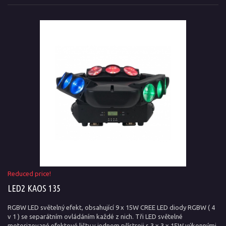
Reduced price!
LED2 KAOS 135
RGBW LED světelný efekt, obsahující 9 x 15W CREE LED diody RGBW ( 4
v 1 ) se separátním ovládáním každé z nich. Tři LED světelné
motorizované efektové lišty v jednom přístroji s 3 x 3 x 15W výkonnými