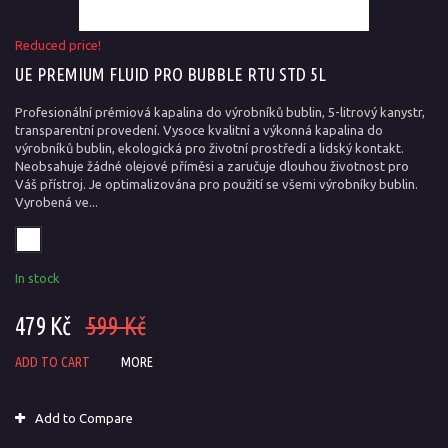
Reduced price!
UE PREMIUM FLUID PRO BUBBLE RTU STD 5L
Profesionální prémiová kapalina do výrobníků bublin, 5-litrový kanystr,
transparentní provedení. Vysoce kvalitní a výkonná kapalina do
výrobníků bublin, ekologická pro životní prostředí a lidský kontakt.
Neobsahuje žádné olejové příměsi a zaručuje dlouhou životnost pro
Váš přístroj. Je optimalizována pro použití se všemi výrobníky bublin.
Vyrobená ve...
In stock
479 Kč
599 Kč
ADD TO CART
MORE
Add to Compare