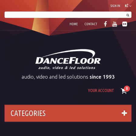
SIGN IN
KČ
HOME
CONTACT
audio, video and led solutions
since 1993
0
YOUR ACCOUNT
CATEGORIES