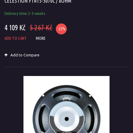
CELESTION FTR15-3070C / 8OHM
Delivery time 2-3 weeks
4 109 Kč
5 267 Kč
-22%
ADD TO CART
MORE
Add to Compare