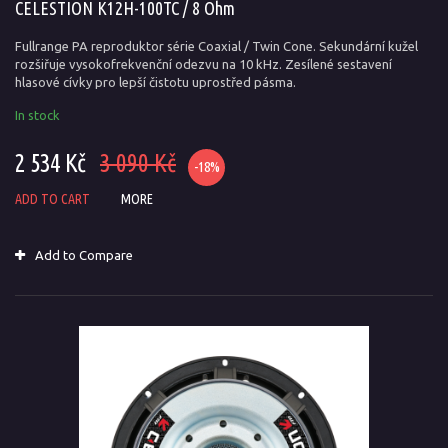
CELESTION K12H-100TC / 8 Ohm
Fullrange PA reproduktor série Coaxial / Twin Cone. Sekundární kužel
rozšiřuje vysokofrekvenční odezvu na 10 kHz. Zesílené sestavení
hlasové cívky pro lepší čistotu uprostřed pásma.
In stock
2 534 Kč
3 090 Kč
-18%
ADD TO CART
MORE
Add to Compare