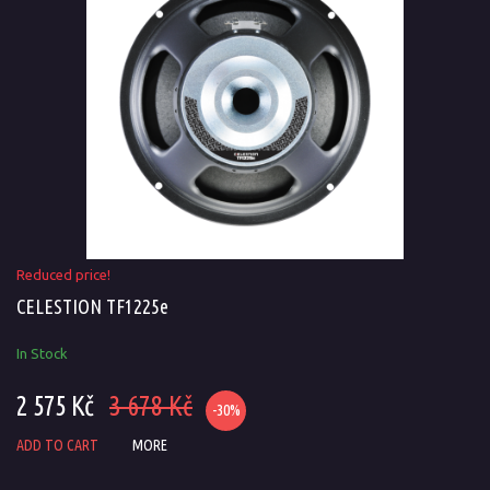
Reduced price!
CELESTION TF1225e
In Stock
2 575 Kč
3 678 Kč
-30%
ADD TO CART
MORE