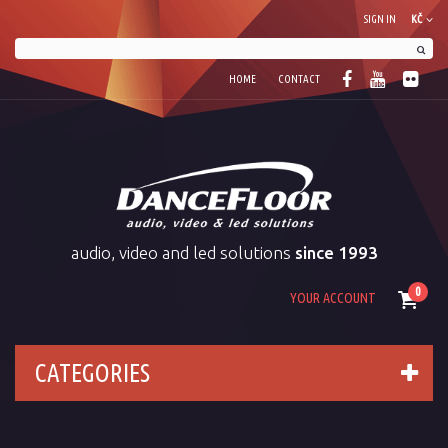
SIGN IN
KČ
HOME
CONTACT
audio, video and led solutions
since 1993
0
YOUR ACCOUNT
CATEGORIES