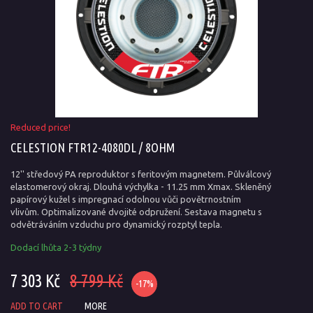
Reduced price!
CELESTION FTR12-4080DL / 8OHM
12'' středový PA reproduktor s feritovým magnetem. Půlválcový
elastomerový okraj. Dlouhá výchylka - 11.25 mm Xmax. Skleněný
papírový kužel s impregnací odolnou vůči povětrnostním
vlivům. Optimalizované dvojité odpružení. Sestava magnetu s
odvětráváním vzduchu pro dynamický rozptyl tepla.
Dodací lhůta 2-3 týdny
7 303 Kč
8 799 Kč
-17%
ADD TO CART
MORE