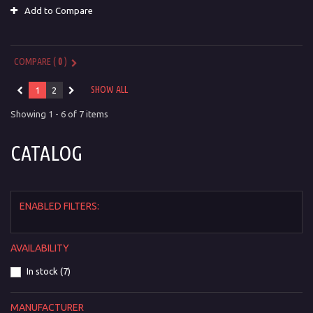
Add to Compare
COMPARE (
0
)
SHOW ALL
1
2
Showing 1 - 6 of 7 items
CATALOG
ENABLED FILTERS:
AVAILABILITY
In stock
(7)
MANUFACTURER