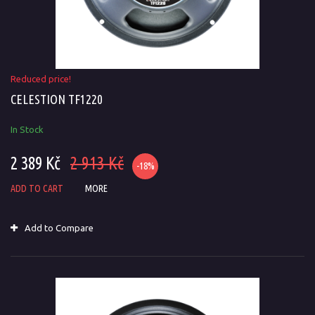
Reduced price!
CELESTION TF1220
In Stock
2 389 Kč
2 913 Kč
-18%
ADD TO CART
MORE
Add to Compare