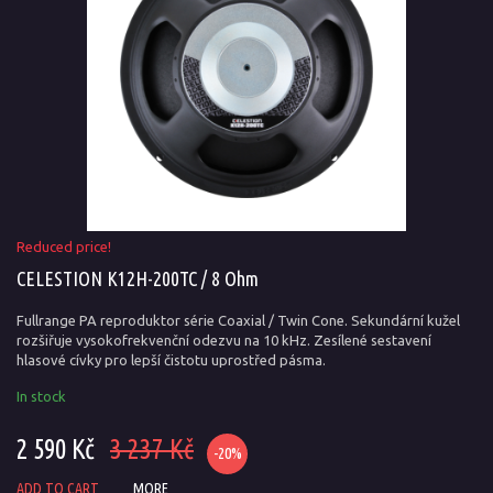
Reduced price!
CELESTION K12H-200TC / 8 Ohm
Fullrange PA reproduktor série Coaxial / Twin Cone. Sekundární kužel
rozšiřuje vysokofrekvenční odezvu na 10 kHz. Zesílené sestavení
hlasové cívky pro lepší čistotu uprostřed pásma.
In stock
2 590 Kč
3 237 Kč
-20%
ADD TO CART
MORE