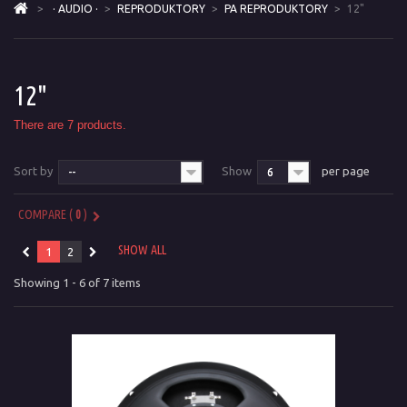
>
· AUDIO ·
>
REPRODUKTORY
>
PA REPRODUKTORY
>
12"
12"
There are 7 products.
Sort by
Show
per page
--
6
COMPARE (
0
)
SHOW ALL
1
2
Showing 1 - 6 of 7 items