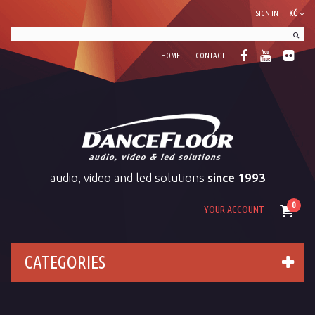
SIGN IN
KČ
HOME
CONTACT
audio, video and led solutions
since 1993
0
YOUR ACCOUNT
CATEGORIES