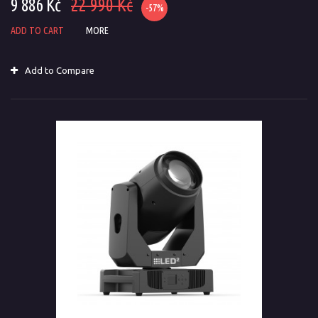
9 886 Kč
22 990 Kč
-57%
ADD TO CART
MORE
Add to Compare