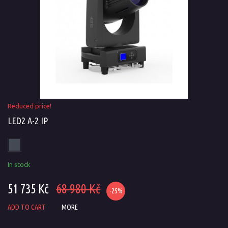
Reduced price!
LED2 A-2 IP
In stock
51 735 Kč
68 980 Kč
-25%
ADD TO CART
MORE