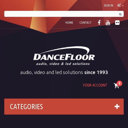
SIGN IN
KČ
HOME
CONTACT
audio, video and led solutions
since 1993
0
YOUR ACCOUNT
CATEGORIES