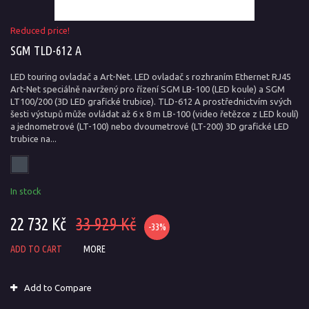
Reduced price!
SGM TLD-612 A
LED touring ovladač a Art-Net. LED ovladač s rozhraním Ethernet RJ45
Art-Net speciálně navržený pro řízení SGM LB-100 (LED koule) a SGM
LT100/200 (3D LED grafické trubice). TLD-612 A prostřednictvím svých
šesti výstupů může ovládat až 6 x 8 m LB-100 (video řetězce z LED koulí)
a jednometrové (LT-100) nebo dvoumetrové (LT-200) 3D grafické LED
trubice na...
In stock
22 732 Kč
33 929 Kč
-33%
ADD TO CART
MORE
Add to Compare