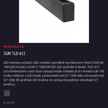
Reduced price!
SGM TLD-612
LED touring ovladač. LED ovladač speciálně navržený pro řízení SGM LB-
100 (LED koule) a SGM LT100/200 (3D LED grafické trubice). TLD-612
prostřednictvím svých šesti výstupů může ovládat až 6 x 8 metrů LB-100
(video řetězce z LED koulí) a jednometrové (LT-100) nebo dvoumetrové
(LT-200) 3D grafické LED trubice na výstup (respektive obsahující 27
pixelů a...
In stock