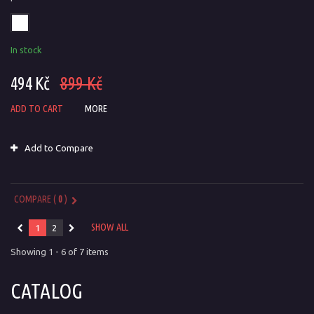
In stock
494 Kč
899 Kč
ADD TO CART
MORE
Add to Compare
COMPARE (
0
)
SHOW ALL
1
2
Showing 1 - 6 of 7 items
CATALOG