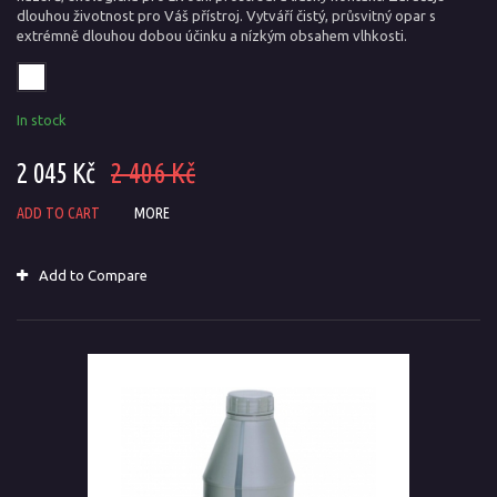
dlouhou životnost pro Váš přístroj. Vytváří čistý, průsvitný opar s
extrémně dlouhou dobou účinku a nízkým obsahem vlhkosti.
In stock
2 045 Kč
2 406 Kč
ADD TO CART
MORE
Add to Compare