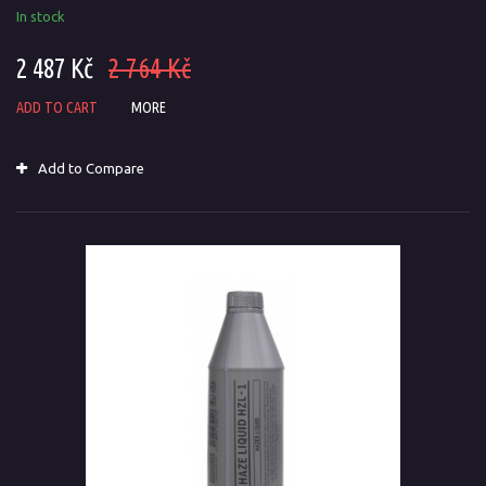
In stock
2 487 Kč
2 764 Kč
ADD TO CART
MORE
Add to Compare