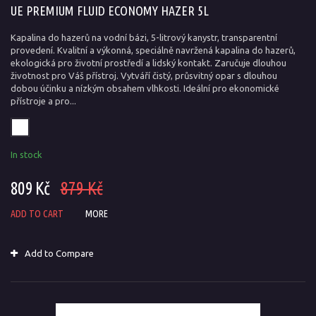
UE PREMIUM FLUID ECONOMY HAZER 5L
Kapalina do hazerů na vodní bázi, 5-litrový kanystr, transparentní
provedení. Kvalitní a výkonná, speciálně navržená kapalina do hazerů,
ekologická pro životní prostředí a lidský kontakt. Zaručuje dlouhou
životnost pro Váš přístroj. Vytváří čistý, průsvitný opar s dlouhou
dobou účinku a nízkým obsahem vlhkosti. Ideální pro ekonomické
přístroje a pro...
In stock
809 Kč
879 Kč
ADD TO CART
MORE
Add to Compare