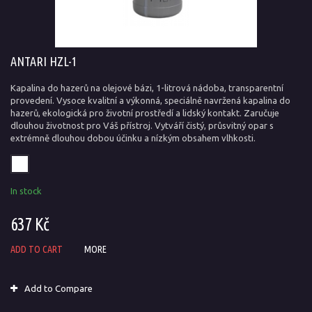
ANTARI HZL-1
Kapalina do hazerů na olejové bázi, 1-litrová nádoba, transparentní
provedení. Vysoce kvalitní a výkonná, speciálně navržená kapalina do
hazerů, ekologická pro životní prostředí a lidský kontakt. Zaručuje
dlouhou životnost pro Váš přístroj. Vytváří čistý, průsvitný opar s
extrémně dlouhou dobou účinku a nízkým obsahem vlhkosti.
In stock
637 Kč
ADD TO CART
MORE
Add to Compare