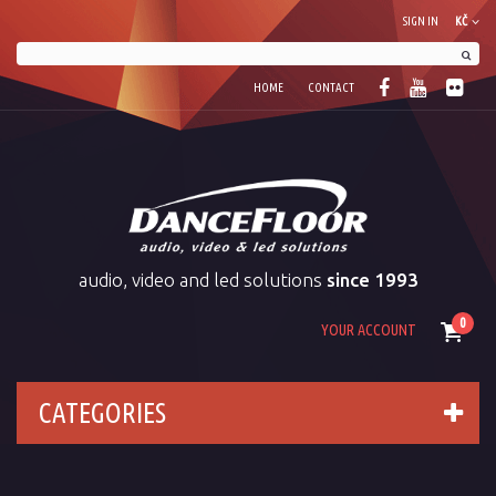
SIGN IN
KČ
HOME
CONTACT
audio, video and led solutions
since 1993
0
YOUR ACCOUNT
CATEGORIES