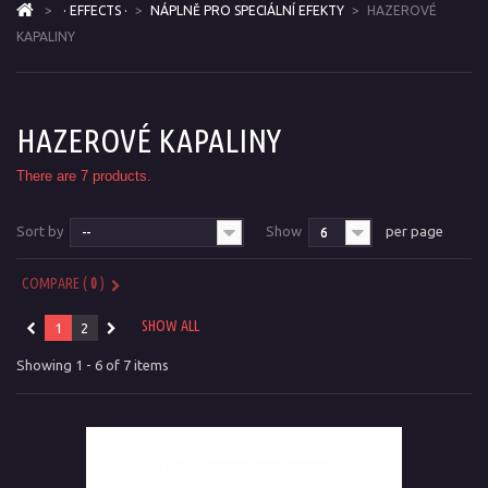
>
· EFFECTS ·
>
NÁPLNĚ PRO SPECIÁLNÍ EFEKTY
>
HAZEROVÉ
KAPALINY
HAZEROVÉ KAPALINY
There are 7 products.
Sort by
Show
per page
--
6
COMPARE (
0
)
SHOW ALL
1
2
Showing 1 - 6 of 7 items