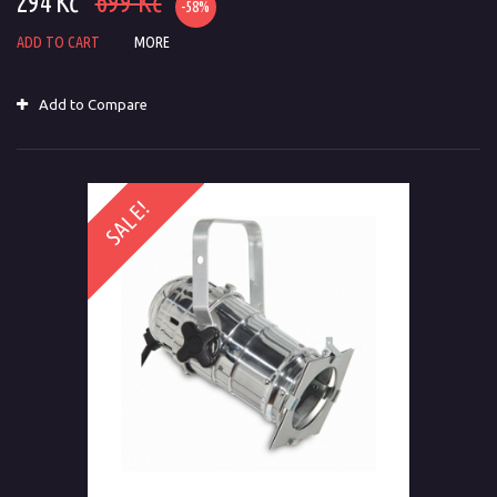
294 Kč
699 Kč
-58%
ADD TO CART
MORE
Add to Compare
SALE!