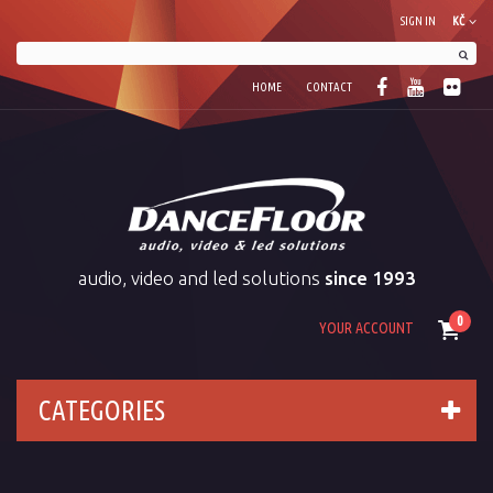
SIGN IN
KČ
HOME
CONTACT
audio, video and led solutions
since 1993
0
YOUR ACCOUNT
CATEGORIES