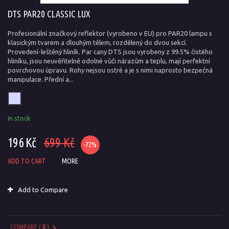
DTS PAR20 CLASSIC LUX
Profesionální značkový reflektor (vyrobeno v EU) pro PAR20 lampu s
klasickým tvarem a dlouhým tělem, rozdělený do dvou sekcí.
Provedení-leštěný hliník. Par cany DTS jsou vyrobeny z 99.5% čistého
hliníku, jsou neuvěřitelně odolné vůči nárazům a teplu, mají perfektní
povrchovou úpravu. Rohy nejsou ostré a je s nimi naprosto bezpečná
manipulace. Přední a...
In stock
196 Kč
699 Kč
-72%
ADD TO CART
MORE
Add to Compare
COMPARE (
0
)