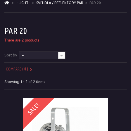
>
· LIGHT ·
>
SVÍTIDLA / REFLEKTORY PAR
>
PAR 20
PAR 20
There are 2 products.
Sort by
--
COMPARE (
0
)
Showing 1 - 2 of 2 items
SALE!