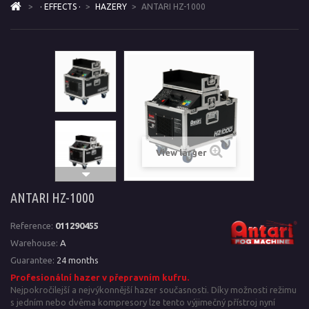
>
· EFFECTS ·
>
HAZERY
>
ANTARI HZ-1000
View larger
ANTARI HZ-1000
Reference:
011290455
Warehouse:
A
Guarantee:
24 months
Profesionální hazer v přepravním kufru.
Nejpokročilejší a nejvýkonnější hazer současnosti. Díky možnosti režimu
s jedním nebo dvěma kompresory lze tento výjimečný přístroj nyní