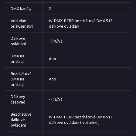
DMX kanály
2
Volitelné
W-DMX-PCBR bezdrátové DMX 512
příslušenství
dálkové ovládání
Dálkové
- ( N/A )
ovládání
DMX na
Ano
přístroji
Bezdrátové
DMX na
Ano
přístroji
Dálkový
- ( N/A )
časovač
Bezdrátové
W-DMX-PCBR bezdrátové DMX 512
dálkové
dálkové ovládání ( volitelné )
ovládání