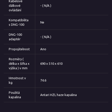
Kabelové
dálkové
- ( N/A )
ovládání
Kompatibilita
Ne
s DNG-100
DNG-100
- ( N/A )
adaptér
Propojitelnost
Ano
Rozměry (
délka x šířka x
690 x 510 x 610
výška ) v mm
Hmotnost v
74.6
kg
Použitá
Antari HZL haze kapalina
kapalina