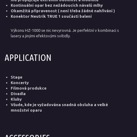
Kontinuální opar bez nežádoucích návalů mlhy
Okamžitá připravenost ( není třeba žádné nahřívání )
Konektor Neutrik TRUE 1 součástí balení
Výkonu HZ-1000 se nic nevyrovná. Je perfektní v kombinaci s
lasery a jinými efektovými svítidly.
APPLICATION
Stage
Koncerty
Filmová produkce
Divadla
Kluby
Všude, kde je vyžadována snadná obsluha a velké
množství oparu