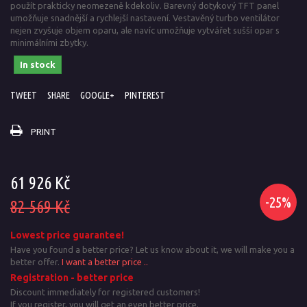
použít prakticky neomezeně kdekoliv. Barevný dotykový TFT panel
umožňuje snadnější a rychlejší nastavení. Vestavěný turbo ventilátor
nejen zvyšuje objem oparu, ale navíc umožňuje vytvářet sušší opar s
minimálními zbytky.
In stock
TWEET
SHARE
GOOGLE+
PINTEREST
PRINT
61 926 Kč
-25%
82 569 Kč
Lowest price guarantee!
Have you found a better price? Let us know about it, we will make you a
better offer.
I want a better price ..
Registration - better price
Discount immediately for registered customers!
If you register, you will get an even better price.