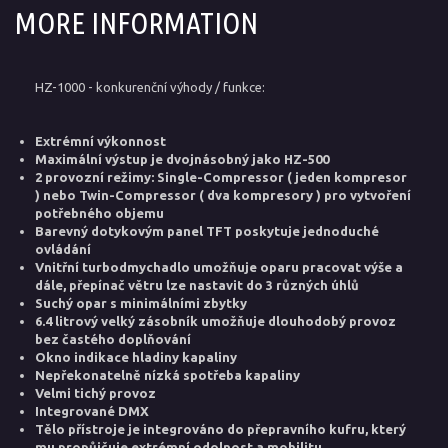
MORE INFORMATION
HZ-1000 - konkurenční výhody / funkce:
Extrémní výkonnost
Maximální výstup je dvojnásobný jako HZ-500
2 provozní režimy: Single-Compressor ( jeden kompresor
) nebo Twin-Compressor ( dva kompresory ) pro vytvoření
potřebného objemu
Barevný dotykovým panel TFT poskytuje jednoduché
ovládání
Vnitřní turbodmychadlo umožňuje oparu pracovat výše a
dále, přepínač větru lze nastavit do 3 různých úhlů
Suchý opar s minimálními zbytky
6.4 litrový velký zásobník umožňuje dlouhodobý provoz
bez častého doplňování
Okno indikace hladiny kapaliny
Nepřekonatelně nízká spotřeba kapaliny
Velmi tichý provoz
Integrované DMX
Tělo přístroje je integrováno do přepravního kufru, který
mu propůjčuje extrémní odolnost a mobilitu