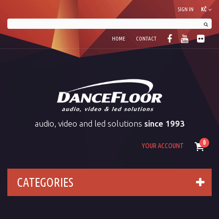
SIGN IN
KČ
HOME
CONTACT
audio, video and led solutions
since 1993
0
YOUR ACCOUNT
CATEGORIES