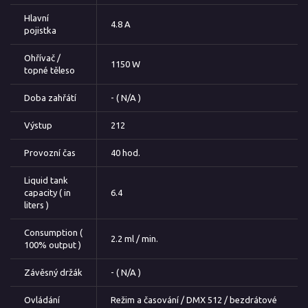
Hlavní
4.8 A
pojistka
Ohřívač /
1150 W
topné těleso
Doba zahřátí
- ( N/A )
Výstup
212
Provozní čas
40 hod.
Liquid tank
capacity ( in
6.4
liters )
Consumption (
2.2 ml / min.
100% output )
Závěsný držák
- ( N/A )
Ovládání
Režim a časování / DMX 512 / bezdrátové