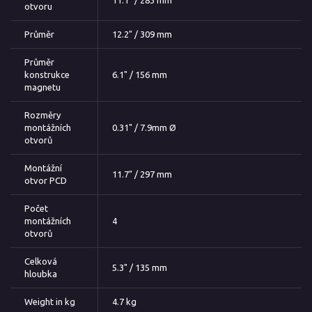
otvoru
Průměr
12.2" / 309 mm
Průměr
konstrukce
6.1" / 156 mm
magnetu
Rozměry
montážních
0.31" / 7.9mm Ø
otvorů
Montážní
11.7" / 297 mm
otvor PCD
Počet
montážních
4
otvorů
Celková
5.3" / 135 mm
hloubka
Weight in kg
4.7 kg