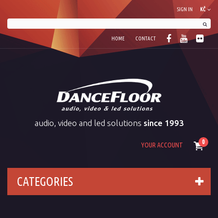
SIGN IN
KČ
HOME
CONTACT
audio, video and led solutions
since 1993
0
YOUR ACCOUNT
CATEGORIES