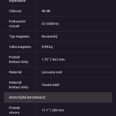
impedance
Citlivost
96 dB
Frekvenční
55-5000 Hz
rozsah
Typ magnetu
Keramický
Váha magnetu
0.99 kg
Průměr
1.75" / 44.5 mm
kmitací cívky
Materiál
Lisovaná ocel
Materiál
Vinutá měď
kmitací cívky
MONTÁŽNÍ INFORMACE
Průměr
11.1" / 283 mm
otvoru