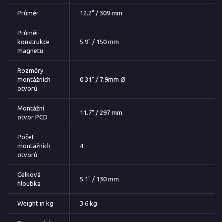
Průměr
12.2" / 309 mm
Průměr
konstrukce
5.9" / 150 mm
magnetu
Rozměry
montážních
0.31" / 7.9mm Ø
otvorů
Montážní
11.7" / 297 mm
otvor PCD
Počet
montážních
4
otvorů
Celková
5.1" / 130 mm
hloubka
Weight in kg
3.6 kg