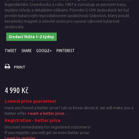
legendárního Greenbacku z roku 1967 a vyznačuje se pevnými basy,
teplými středy a detailními výškami. Původní G12M šedesátých let byl
prvním kytarovým reproduktorem společnosti Celestion, který použil
keramický magnet a otevřel cestu pro vysoce výkonné kytarové
zesilovače.
Dodací lhůta 1-2 týdny
TWEET
SHARE
GOOGLE+
PINTEREST
PRINT
4 990 Kč
Lowest price guarantee!
Have you found a better price? Let us know about it, we will make you a
better offer.
I want a better price ..
Registration - better price
Discount immediately for registered customers!
If you register, you will get an even better price.
I want to register…