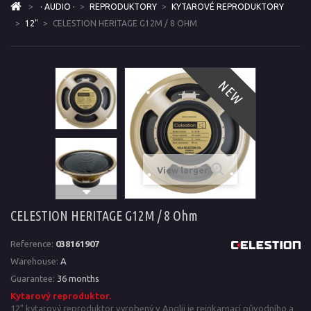
>
· AUDIO ·
>
REPRODUKTORY
>
KYTAROVÉ REPRODUKTORY
>
12"
>
CELESTION HERITAGE G12M / 8 OHM
NEW
View larger
CELESTION HERITAGE G12M / 8 Ohm
Reference:
038161907
Warehouse:
A
Guarantee:
36 months
Kytarový reproduktor.
12" kytarový reproduktor vyrobený v Anglii je reinkarnací původního a