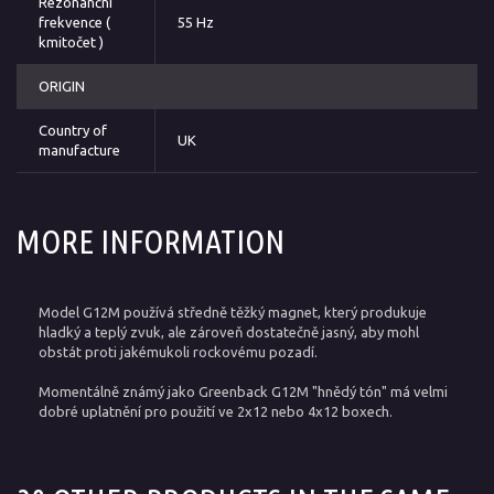
Rezonanční
frekvence (
55 Hz
kmitočet )
ORIGIN
Country of
UK
manufacture
MORE INFORMATION
Model G12M používá středně těžký magnet, který produkuje
hladký a teplý zvuk, ale zároveň dostatečně jasný, aby mohl
obstát proti jakémukoli rockovému pozadí.
Momentálně známý jako Greenback G12M "hnědý tón" má velmi
dobré uplatnění pro použití ve 2x12 nebo 4x12 boxech.