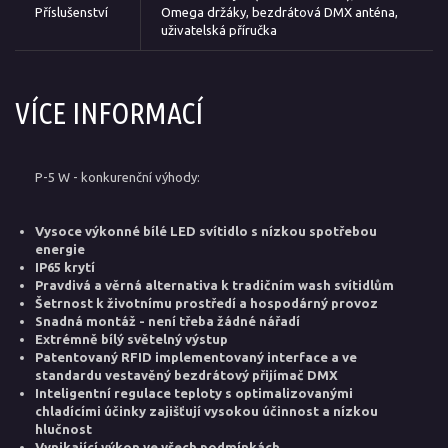
Příslušenství
Omega držáky, bezdrátová DMX anténa,
uživatelská příručka
VÍCE INFORMACÍ
P-5 W - konkurenční výhody:
Vysoce výkonné bílé LED svítidlo s nízkou spotřebou
energie
IP65 krytí
Pravdivá a věrná alternativa k tradičním wash svítidlům
Šetrnost k životnímu prostředí a hospodárný provoz
Snadná montáž - není třeba žádné nářadí
Extrémně bílý světelný výstup
Patentovaný RFID implementovaný interface a ve
standardu vestavěný bezdrátový přijímač DMX
Inteligentní regulace teploty s optimalizovanými
chladícími účinky zajišťují vysokou účinnost a nízkou
hlučnost
Vynikající výkon ve všech podmínkách