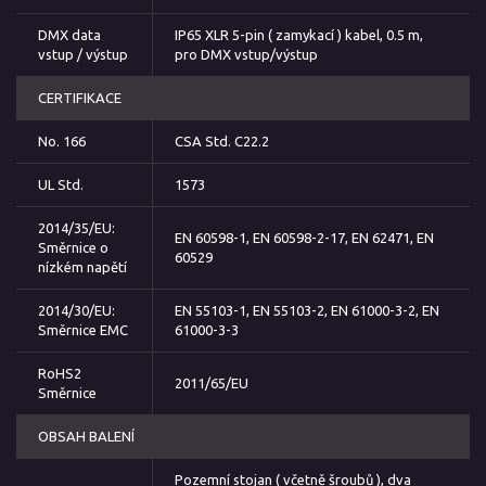
DMX data
IP65 XLR 5-pin ( zamykací ) kabel, 0.5 m,
vstup / výstup
pro DMX vstup/výstup
CERTIFIKACE
No. 166
CSA Std. C22.2
UL Std.
1573
2014/35/EU:
EN 60598-1, EN 60598-2-17, EN 62471, EN
Směrnice o
60529
nízkém napětí
2014/30/EU:
EN 55103-1, EN 55103-2, EN 61000-3-2, EN
Směrnice EMC
61000-3-3
RoHS2
2011/65/EU
Směrnice
OBSAH BALENÍ
Pozemní stojan ( včetně šroubů ), dva