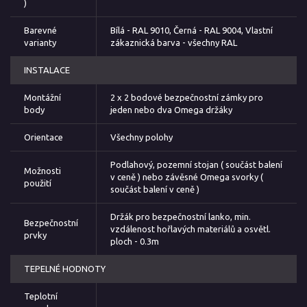
)
Barevné
Bílá - RAL 9010, Černá - RAL 9004, Vlastní
varianty
zákaznická barva - všechny RAL
INSTALACE
Montážní
2 x 2 bodové bezpečnostní zámky pro
body
jeden nebo dva Omega držáky
Orientace
Všechny polohy
Podlahový, pozemní stojan ( součást balení
Možnosti
v ceně ) nebo závěsné Omega svorky (
použití
součást balení v ceně )
Držák pro bezpečnostní lanko, min.
Bezpečnostní
vzdálenost hořlavých materiálů a osvětl.
prvky
ploch - 0.3m
TEPELNÉ HODNOTY
Teplotní