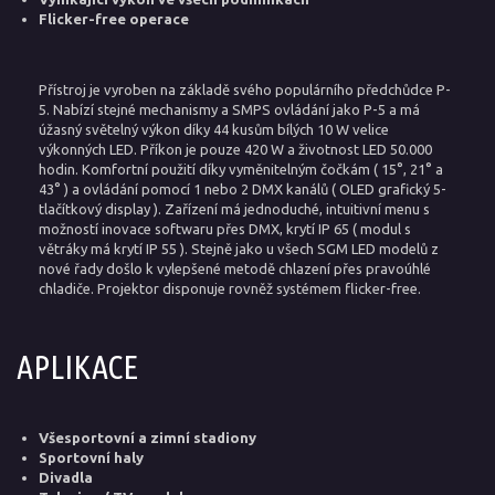
Flicker-free operace
Přístroj je vyroben na základě svého populárního předchůdce P-
5. Nabízí stejné mechanismy a SMPS ovládání jako P-5 a má
úžasný světelný výkon díky 44 kusům bílých 10 W velice
výkonných LED. Příkon je pouze 420 W a životnost LED 50.000
hodin. Komfortní použití díky vyměnitelným čočkám ( 15°, 21° a
43° ) a ovládání pomocí 1 nebo 2 DMX kanálů ( OLED grafický 5-
tlačítkový display ). Zařízení má jednoduché, intuitivní menu s
možností inovace softwaru přes DMX, krytí IP 65 ( modul s
větráky má krytí IP 55 ). Stejně jako u všech SGM LED modelů z
nové řady došlo k vylepšené metodě chlazení přes pravoúhlé
chladiče. Projektor disponuje rovněž systémem flicker-free.
APLIKACE
Všesportovní a zimní stadiony
Sportovní haly
Divadla