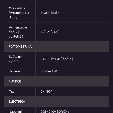
Očekávaná
životnost LED
50.000 hodin
diody
Vyměnitelné
čočky (
15°, 21°, 43°
volitelné )
FOTOMETRIKA
Světelný
23.700 lm ( 43° čočka )
výstup
Účinnost
56.4 lm / W
FUNKCE
Tilt
0 - 190°
ELEKTRIKA
Napájení
208 - 240V 50/60Hz