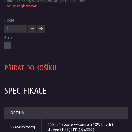
Pokud se zaregistrujete, získáte ještě lepší cenu.
Chci se registrovat…
Počet
Barva
PŘIDAT DO KOŠÍKU
SPECIFIKACE
OPTIKA
44 kusů vysoce výkonných 10W bílých (
Světelný zdroj
studená bílá ) LED ( 6.400K )