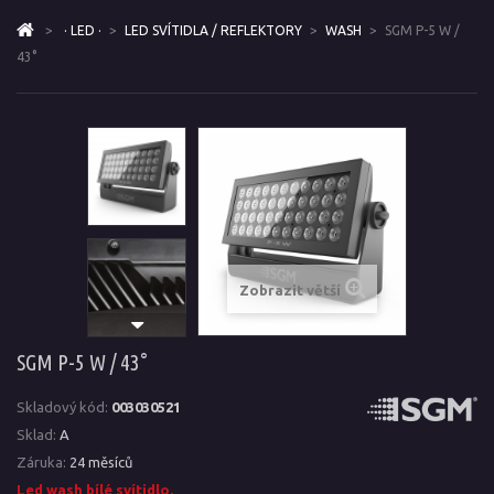
>
· LED ·
>
LED SVÍTIDLA / REFLEKTORY
>
WASH
>
SGM P-5 W /
43°
Zobrazit větší
SGM P-5 W / 43°
Skladový kód:
003030521
Sklad:
A
Záruka:
24 měsíců
Led wash bílé svítidlo.