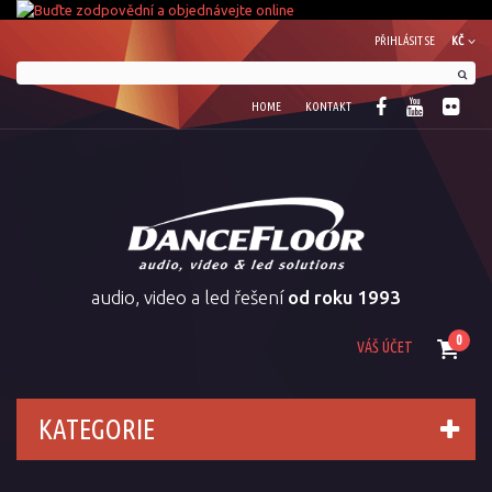
PŘIHLÁSIT SE
KČ
HOME
KONTAKT
audio, video a led řešení
od roku 1993
0
VÁŠ ÚČET
KATEGORIE