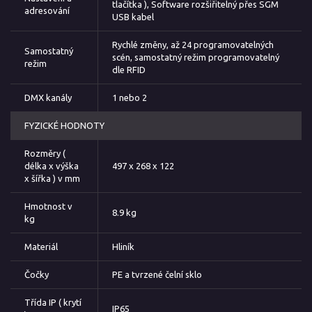
tlačítka ), Software rozšiřitelný přes SGM
adresování
USB kabel
Rychlé změny, až 24 programovatelných
Samostatný
scén, samostatný režim programovatelný
režim
dle RFID
DMX kanály
1 nebo 2
FYZICKÉ HODNOTY
Rozměry (
délka x výška
497 x 268 x 122
x šířka ) v mm
Hmotnost v
8.9 kg
kg
Materiál
Hliník
Čočky
PE a tvrzené čelní sklo
Třída IP ( krytí
IP65