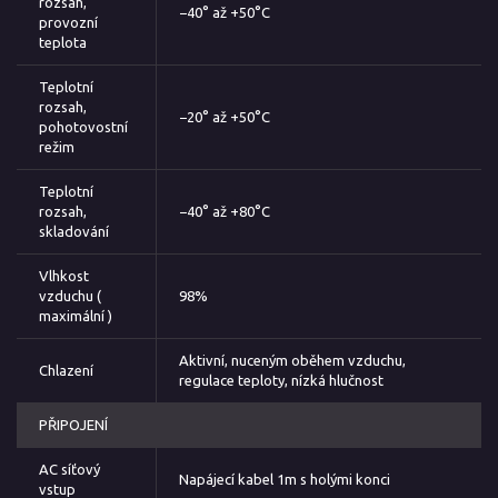
rozsah,
−40° až +50°C
provozní
teplota
Teplotní
rozsah,
−20° až +50°C
pohotovostní
režim
Teplotní
rozsah,
−40° až +80°C
skladování
Vlhkost
vzduchu (
98%
maximální )
Aktivní, nuceným oběhem vzduchu,
Chlazení
regulace teploty, nízká hlučnost
PŘIPOJENÍ
AC síťový
Napájecí kabel 1m s holými konci
vstup