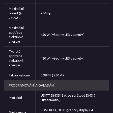
Maximální
proud @
20Amp
240VAC
Maximální
spotřeba
450 W ( všechny LED zapnuty )
elektrické
energie
Typická
spotřeba
420 W ( všechny LED zapnuty )
elektrické
energie
Faktor výkonu
0.98 PF ( 230 V )
PROGRAMOVÁNÍ A OVLÁDÁNÍ
USITT DMX512 A, bezdrátové DMX (
Protokol
LumenRadio )
RDM, RFID, OLED grafický displej ( 4
Nastavení a