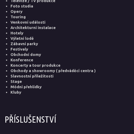
Televize / TV produkce
Foto studia
Opery
Touring
Venkovní události
Architekturní instalace
Hotely
Výletní lodě
Zábavní parky
Festivaly
Obchodní domy
Konference
Koncerty a tour produkce
Obchody a showroomy ( předváděcí centra )
Slavnostní příležitosti
Stage
Módní přehlídky
Kluby
PŘÍSLUŠENSTVÍ