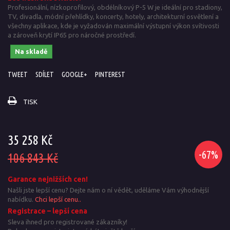
Profesionální, nízkoprofilový, obdélníkový P-5 W je ideální pro stadiony,
TV, divadla, módní přehlídky, koncerty, hotely, architekturní osvětlení a
všechny aplikace, kde je vyžadován maximální výstupní výkon svítivosti
a zároveň krytí IP65 pro náročné prostředí.
Na skladě
TWEET
SDÍLET
GOOGLE+
PINTEREST
TISK
35 258 Kč
-67%
106 843 Kč
Garance nejnižších cen!
Našli jste lepší cenu? Dejte nám o ní vědět, uděláme Vám výhodnější
nabídku.
Chci lepší cenu..
Registrace – lepší cena
Sleva ihned pro registrované zákazníky!