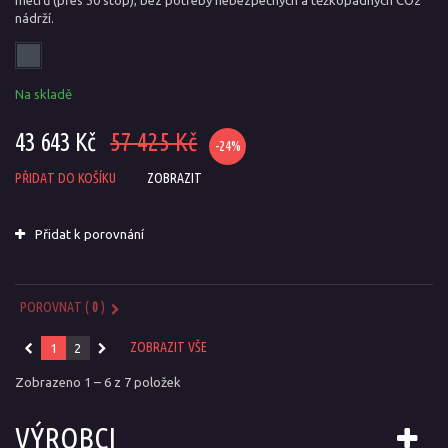
metrů (přes 30 stop), bez potřeby nebezpečných a těžkopádných CO2
nádrží.
Na skladě
43 643 Kč
57 425 Kč
-24%
PŘIDAT DO KOŠÍKU
ZOBRAZIT
Přidat k porovnání
POROVNAT (
0
)
ZOBRAZIT VŠE
1
2
Zobrazeno 1 – 6 z 7 položek
VÝROBCI