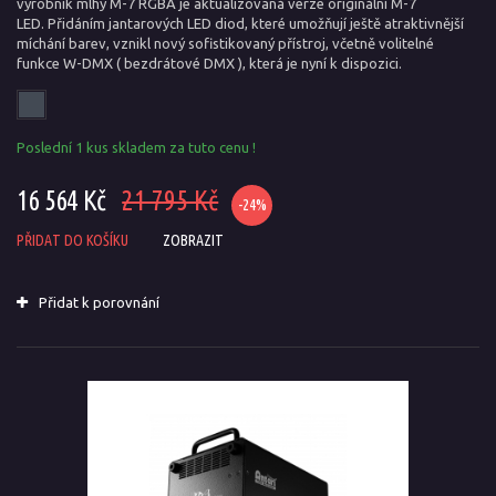
výrobník mlhy M-7 RGBA je aktualizovaná verze originální M-7
LED. Přidáním jantarových LED diod, které umožňují ještě atraktivnější
míchání barev, vznikl nový sofistikovaný přístroj, včetně volitelné
funkce W-DMX ( bezdrátové DMX ), která je nyní k dispozici.
Poslední 1 kus skladem za tuto cenu !
16 564 Kč
21 795 Kč
-24%
PŘIDAT DO KOŠÍKU
ZOBRAZIT
Přidat k porovnání