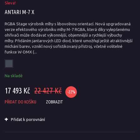
Sleva!
ANTARI M-7 X
RGBA Stage výrobník mlhy s libovolnou orientací. Nová upgradovaná
verze efektového výrobníku mlhy M-7 RGBA, která díky vylepšenému
ohřívači může dodávat výkonnější, objemnější a rychlejší výbuchy
mlhy. Přidáním jantarových LED diod, které umožňují ještě atraktivnější
míchání barev, vznikl nový sofistikovaný přístroj, včetně volitelné
funkce W-DMX (...
Na skladě
17 493 Kč
22 427 Kč
-22%
PŘIDAT DO KOŠÍKU
ZOBRAZIT
Přidat k porovnání