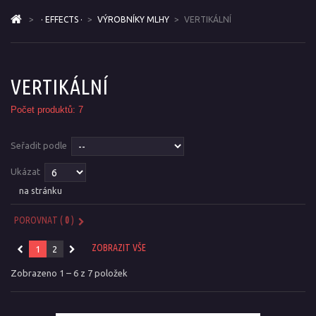
>
· EFFECTS ·
>
VÝROBNÍKY MLHY
>
VERTIKÁLNÍ
VERTIKÁLNÍ
Počet produktů: 7
Seřadit podle
Ukázat
na stránku
POROVNAT (
0
)
ZOBRAZIT VŠE
1
2
Zobrazeno 1 – 6 z 7 položek