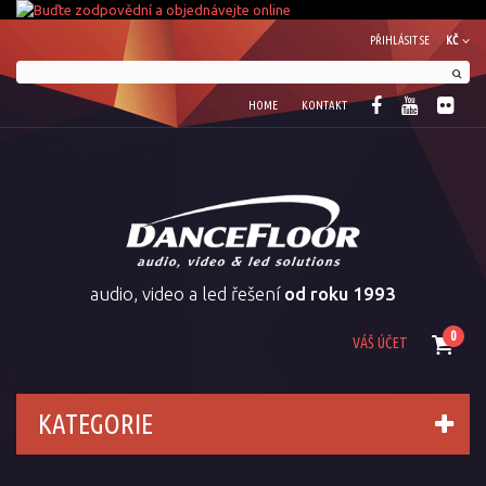
PŘIHLÁSIT SE
KČ
HOME
KONTAKT
audio, video a led řešení
od roku 1993
0
VÁŠ ÚČET
KATEGORIE