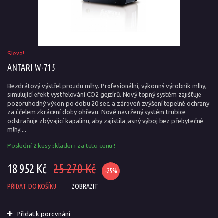
Sleva!
ANTARI W-715
Bezdrátový výstřel proudu mlhy. Profesionální, výkonný výrobník mlhy,
simulující efekt vystřelování CO2 gejzírů. Nový topný systém zajišťuje
pozoruhodný výkon po dobu 20 sec. a zároveň zvýšení tepelné ochrany
za účelem zkrácení doby ohřevu. Nově navržený systém trubice
odstraňuje zbývající kapalinu, aby zajistila jasný výboj bez přebytečné
mlhy....
Poslední 2 kusy skladem za tuto cenu !
18 952 Kč
25 270 Kč
-25%
PŘIDAT DO KOŠÍKU
ZOBRAZIT
Přidat k porovnání