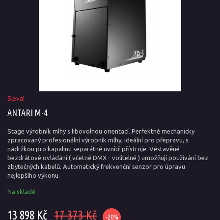
Sleva!
ANTARI M-4
Stage výrobník mlhy s libovolnou orientací. Perfektně mechanicky
zpracovaný profesionální výrobník mlhy, ideální pro přepravu, s
nádržkou pro kapalinu separátně uvnitř přístroje. Věstavěné
bezdrátové ovládání ( včetně DMX - volitelné ) umožňují používání bez
zbytečných kabelů. Automatický frekvenční senzor pro úpravu
nejlepšího výkonu.
Na skladě
13 898 Kč
17 373 Kč
-20%