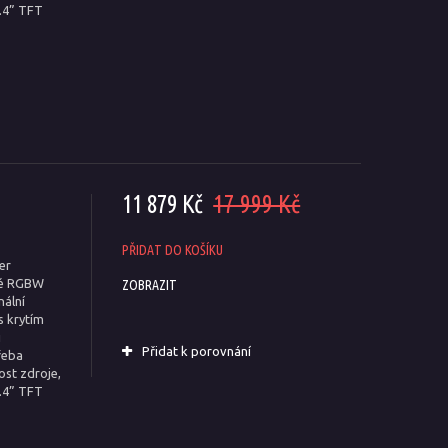
2.4” TFT
11 879 Kč
17 999 Kč
PŘIDAT DO KOŠÍKU
er
né RGBW
ZOBRAZIT
nální
s krytím
i
Přidat k porovnání
řeba
ost zdroje,
2.4” TFT