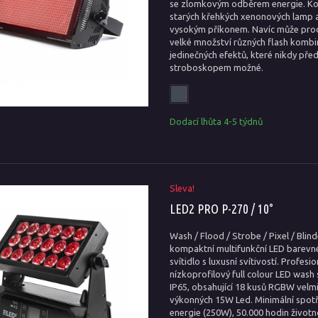
se zlomkovým odběrem energie. K
starých křehkých xenonových lamp a
vysokým příkonem. Navíc může pr
velké množství různých flash kombi
jedinečných efektů, které nikdy pře
stroboskopem možné.
Dodací lhůta 4-5 týdnů
Sleva!
LED2 PRO P-270 / 10°
Wash / Flood / Strobe / Pixel / Blind
kompaktní multifunkční LED barev
svítidlo s luxusní svítivostí. Profesio
nízkoprofilový full colour LED wash 
IP65, obsahující 18 kusů RGBW velm
výkonných 15W Led. Minimální spot
energie (250W), 50.000 hodin životn