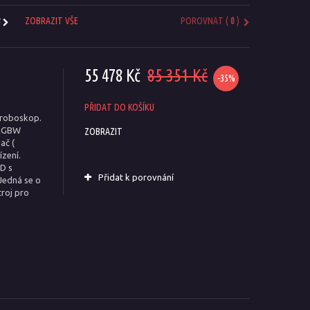
ZOBRAZIT VŠE
POROVNAT (
0
)
í
55 478 Kč
85 351 Kč
-35%
PŘIDAT DO KOŠÍKU
troboskop.
 RGBW
ZOBRAZIT
ač (
ízení.
D s
Přidat k porovnání
Jedná se o
troj pro