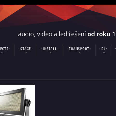
audio, video a led řešení
od roku 
FECTS ·
· STAGE ·
· INSTALL ·
· TRANSPORT ·
· DJ ·