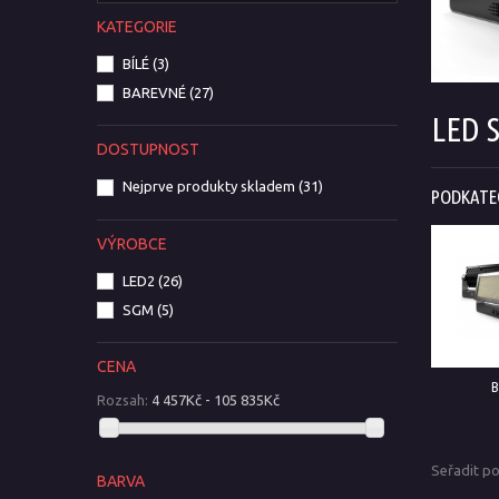
KATEGORIE
BÍLÉ
(3)
BAREVNÉ
(27)
LED 
DOSTUPNOST
Nejprve produkty skladem
(31)
PODKATE
VÝROBCE
LED2
(26)
SGM
(5)
CENA
B
Rozsah:
4 457Kč - 105 835Kč
Seřadit p
BARVA