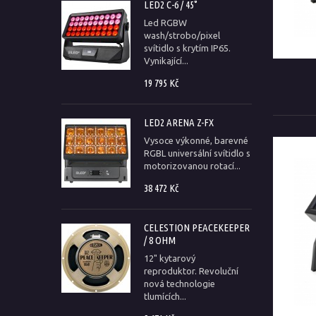
LED2 C-6 / 45°
Led RGBW
wash/strobo/pixel
svítidlo s krytím IP65.
Vynikající...
19 795 Kč
LED2 ARENA Z-FX
Vysoce výkonné, barevné
RGBL universální svítidlo s
motorizovanou rotací...
38 472 Kč
CELESTION PEACEKEEPER
/ 8 OHM
12" kytarový
reproduktor. Revoluční
nová technologie
tlumících...