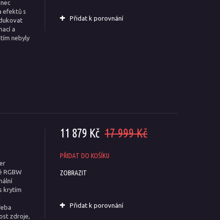
onec
 efektů s
Přidat k porovnání
odukovat
nací a
dtím nebyly
11 879 Kč
17 999 Kč
PŘIDAT DO KOŠÍKU
er
né RGBW
ZOBRAZIT
nální
s krytím
i
Přidat k porovnání
řeba
ost zdroje,