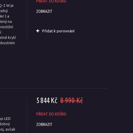
PŘIDAT DO KOŠÍKU
Q-2 W je
telný
ZOBRAZIT
er ) a
žený na
restižní
Přidat k porovnání
í
etně krytí
robustním
5 844 Kč
8 990 Kč
PŘIDAT DO KOŠÍKU
op LED
bdobný
ZOBRAZIT
oj, avšak