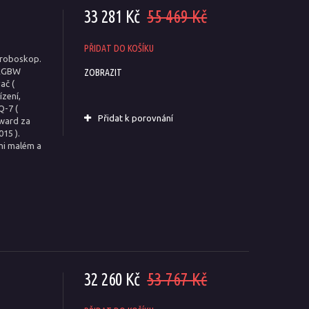
33 281 Kč
55 469 Kč
PŘIDAT DO KOŠÍKU
troboskop.
 RGBW
ZOBRAZIT
ač (
ízení,
Q-7 (
Přidat k porovnání
Award za
15 ).
lmi malém a
32 260 Kč
53 767 Kč