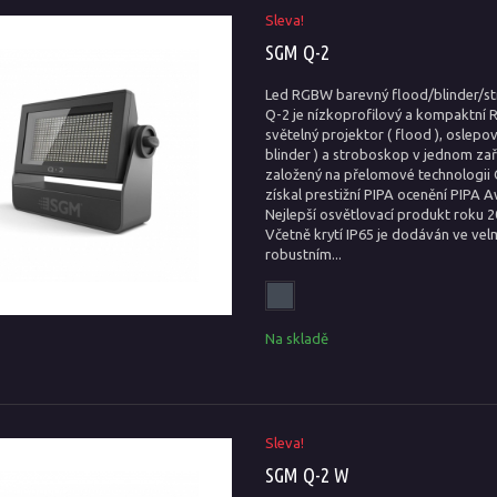
Sleva!
SGM Q-2
Led RGBW barevný flood/blinder/s
Q-2 je nízkoprofilový a kompaktní
světelný projektor ( flood ), oslepov
blinder ) a stroboskop v jednom zař
založený na přelomové technologii 
získal prestižní PIPA ocenění PIPA 
Nejlepší osvětlovací produkt roku 20
Včetně krytí IP65 je dodáván ve ve
robustním...
Na skladě
Sleva!
SGM Q-2 W