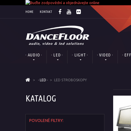
HOME
KONTAKT
· AUDIO ·
· LED ·
· LIGHT ·
· VIDEO ·
· EF
>
· LED ·
>
LED STROBOSKOPY
KATALOG
POVOLENÉ FILTRY: