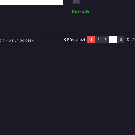
Na skladě
Předchozí
1
2
3
...
6
Dalš
 1 – 6 z 31 položek