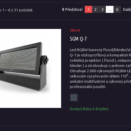
Předchozí
1
2
3
...
6
Dalš
 1 – 6 z 31 položek
Sleva!
SGM Q-7
Led RGBW barevný flood/blinder/s
Q-7 je nízkoprofilový a kompaktní
světelný projektor ( flood ), oslepov
blinder ) a stroboskop v jednom zař
Obsahuje 2.000 výkonných RGBW LE
celkovým vyzařovacím úhlem 110°. 
unikátní multifunkční a výkonný přís
profesionální použití.
Dodací lhůta 6-8 týdnů