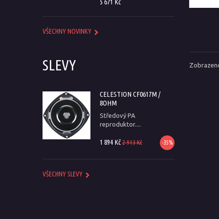
5 671 Kč
VŠECHNY NOVINKY
SLEVY
Zobrazeno
CELESTION CF0617M /
8OHM
Středový PA
reproduktor....
1 894 Kč
2 913 Kč
-35%
VŠECHNY SLEVY