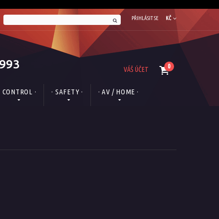
PŘIHLÁSIT SE
KČ
1993
0
VÁŠ ÚČET
· CONTROL ·
· SAFETY ·
· AV / HOME ·