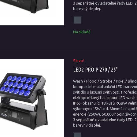
3 separátně ovladatelné řady LED, 
barevný displej.
Na skladě
Sleva!
LED2 PRO P-270 / 25°
Wash / Flood / Strobe / Pixel / Blind
kompaktní multifunkční LED barev
svítidlo s luxusní svítivostí. Profesio
nízkoprofilový full colour LED wash 
IP65, obsahující 18 kusů RGBW velm
výkonných 15W Led. Minimální spot
energie (250W), 50.000 hodin životn
3 separátně ovladatelné řady LED, 
barevný displej.