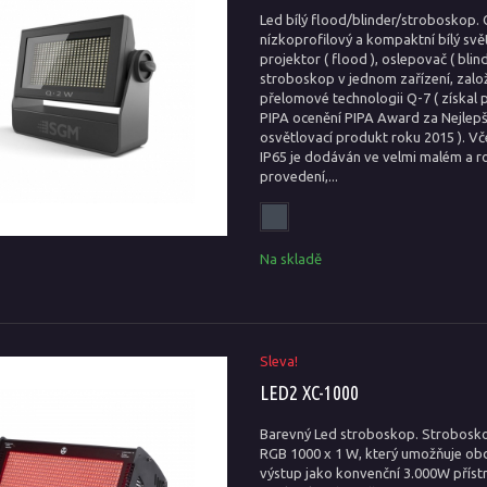
Led bílý flood/blinder/stroboskop. 
nízkoprofilový a kompaktní bílý svě
projektor ( flood ), oslepovač ( blind
stroboskop v jednom zařízení, zalo
přelomové technologii Q-7 ( získal p
PIPA ocenění PIPA Award za Nejlepš
osvětlovací produkt roku 2015 ). Vč
IP65 je dodáván ve velmi malém a 
provedení,...
Na skladě
Sleva!
LED2 XC-1000
Barevný Led stroboskop. Strobosk
RGB 1000 x 1 W, který umožňuje o
výstup jako konvenční 3.000W přístr