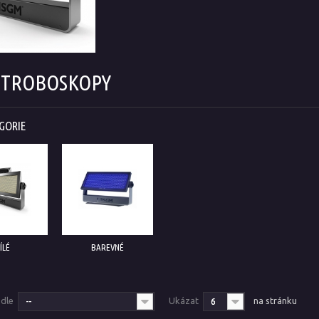
STROBOSKOPY
GORIE
ÍLÉ
BAREVNÉ
odle
Ukázat
na stránku
--
6