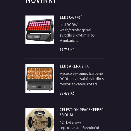
LED2 C-6 / 45°
Led RGBW
wash/strobo/pixel
svítidlo s krytím IP65.
Vynikající...
19 795 Kč
LED2 ARENA Z-FX
Vysoce výkonné, barevné
RGBL universální svítidlo s
motorizovanou rotací...
38 472 Kč
CELESTION PEACEKEEPER
/ 8 OHM
12" kytarový
reproduktor. Revoluční