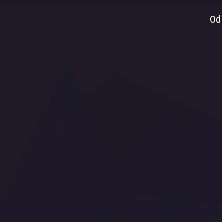
Od
Fac
Dancefloor AVL, s.r.o. , Pražská tř. 13/84, 500
You
04 Hradec Králové, Česká republika
Flic
Zavolejte nám:
00420 495 218 222, 00420 606
Flic
618 666
Flic
E-mail:
info@dancefloor.cz