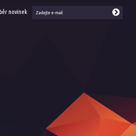
běr novinek
ebook
Tube
kr - reference
kr - showroom
kr - Led2 by Dancefloor AVL