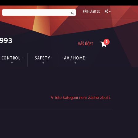
PŘIHLÁSIT SE
KČ
1993
0
VÁŠ ÚČET
· CONTROL ·
· SAFETY ·
· AV / HOME ·
V této kategorii není žádné zboží.