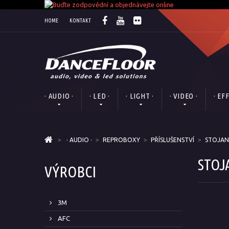
HOME
KONTAKT
· AUDIO ·
· LED ·
· LIGHT ·
· VIDEO ·
· EF
>
· AUDIO ·
>
REPROBOXY
>
PŘÍSLUŠENSTVÍ
>
STOJANY
STOJ
VÝROBCI
3M
AFC