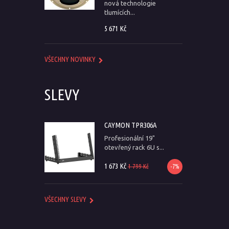
nová technologie
tlumících...
5 671 Kč
VŠECHNY NOVINKY
SLEVY
CAYMON TPR306A
Profesionální 19"
otevřený rack 6U s...
1 673 Kč
1 799 Kč
-7%
VŠECHNY SLEVY