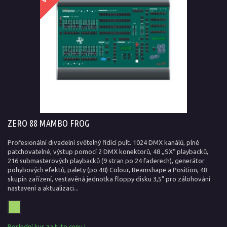
ZERO 88 MAMBO FROG
Profesionální divadelní světelný řídící pult. 1024 DMX kanálů, plně
patchovatelné, výstup pomocí 2 DMX konektorů, 48 „SX“ playbacků,
216 submasterových playbacků (9 stran po 24 faderech), generátor
pohybových efektů, palety (po 48) Colour, Beamshape a Position, 48
skupin zařízení, vestavěná jednotka floppy disku 3,5" pro zálohování
nastavení a aktualizaci...
Poslední kus za tuto cenu !