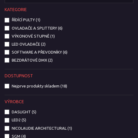
KATEGORIE
ŘÍDÍCÍ PULTY
(1)
OVLADAČE A SPLITTERY
(6)
VÝKONOVÉ STUPNĚ
(1)
LED OVLADAČE
(2)
SOFTWARE A PŘEVODNÍKY
(6)
BEZDRÁTOVÉ DMX
(2)
DOSTUPNOST
Nejprve produkty skladem
(18)
VÝROBCE
DASLIGHT
(5)
LED2
(5)
NICOLAUDIE ARCHITECTURAL
(1)
SGM
(4)