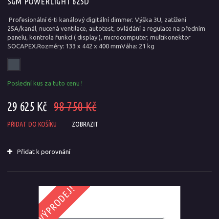
SGM POWERLIGHT 625D
Profesionální 6-ti kanálový digitální dimmer. Výška 3U, zatížení
25A/kanál, nucená ventilace, autotest, ovládání a regulace na předním
panelu, kontrola funkcí ( display ), microcomputer, multikonektor
SOCAPEX.Rozměry: 133 x 442 x 400 mmVáha: 21 kg
Poslední kus za tuto cenu !
29 625 Kč
98 750 Kč
PŘIDAT DO KOŠÍKU
ZOBRAZIT
Přidat k porovnání
VÝPRODEJ!