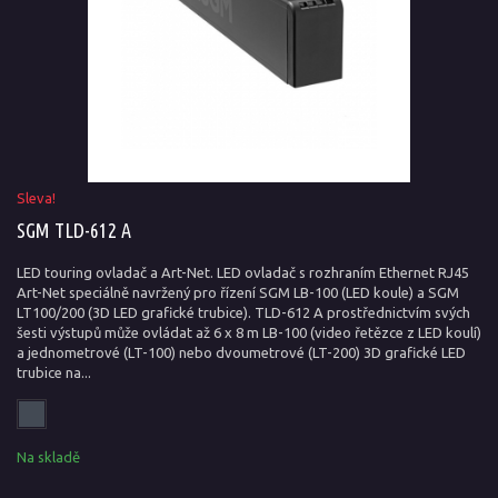
Sleva!
SGM TLD-612 A
LED touring ovladač a Art-Net. LED ovladač s rozhraním Ethernet RJ45
Art-Net speciálně navržený pro řízení SGM LB-100 (LED koule) a SGM
LT100/200 (3D LED grafické trubice). TLD-612 A prostřednictvím svých
šesti výstupů může ovládat až 6 x 8 m LB-100 (video řetězce z LED koulí)
a jednometrové (LT-100) nebo dvoumetrové (LT-200) 3D grafické LED
trubice na...
Na skladě