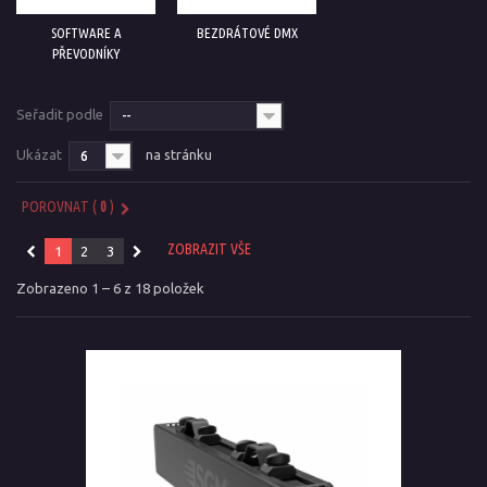
SOFTWARE A
BEZDRÁTOVÉ DMX
PŘEVODNÍKY
Seřadit podle
--
Ukázat
na stránku
6
POROVNAT (
0
)
ZOBRAZIT VŠE
1
2
3
Zobrazeno 1 – 6 z 18 položek