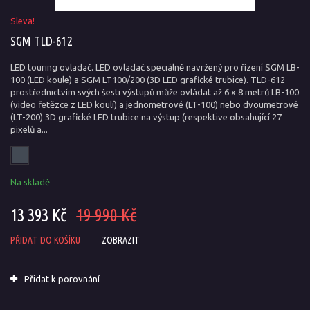
Sleva!
SGM TLD-612
LED touring ovladač. LED ovladač speciálně navržený pro řízení SGM LB-
100 (LED koule) a SGM LT100/200 (3D LED grafické trubice). TLD-612
prostřednictvím svých šesti výstupů může ovládat až 6 x 8 metrů LB-100
(video řetězce z LED koulí) a jednometrové (LT-100) nebo dvoumetrové
(LT-200) 3D grafické LED trubice na výstup (respektive obsahující 27
pixelů a...
Na skladě
13 393 Kč
19 990 Kč
PŘIDAT DO KOŠÍKU
ZOBRAZIT
Přidat k porovnání