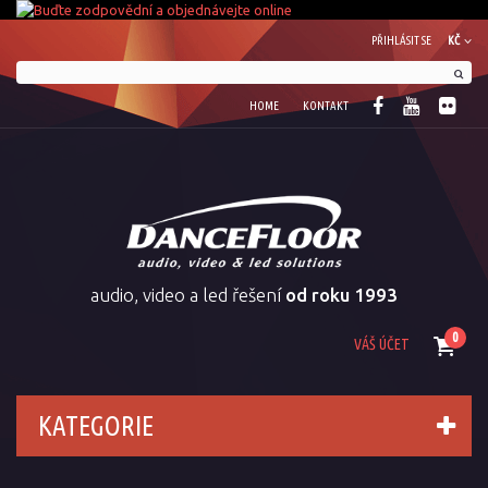
PŘIHLÁSIT SE
KČ
HOME
KONTAKT
audio, video a led řešení
od roku 1993
0
VÁŠ ÚČET
KATEGORIE