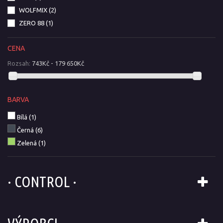
WOLFMIX
(2)
ZERO 88
(1)
CENA
Rozsah:
743Kč - 179 650Kč
BARVA
Bílá
(1)
Černá
(6)
Zelená
(1)
· CONTROL ·