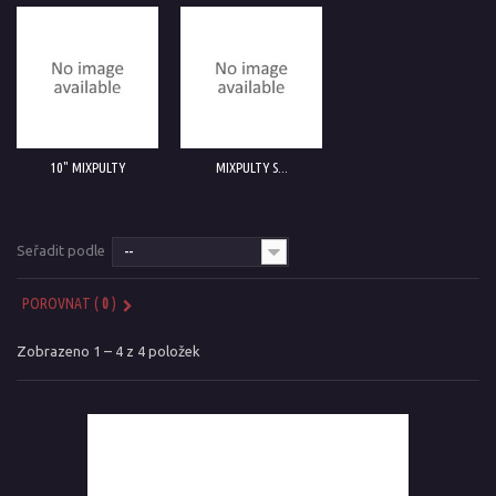
10" MIXPULTY
MIXPULTY S...
Seřadit podle
--
POROVNAT (
0
)
Zobrazeno 1 – 4 z 4 položek