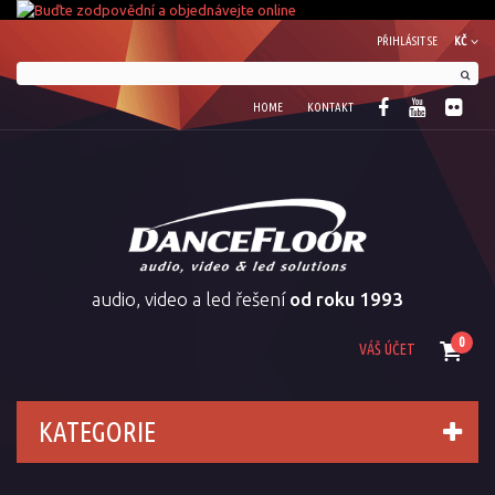
PŘIHLÁSIT SE
KČ
HOME
KONTAKT
audio, video a led řešení
od roku 1993
0
VÁŠ ÚČET
KATEGORIE