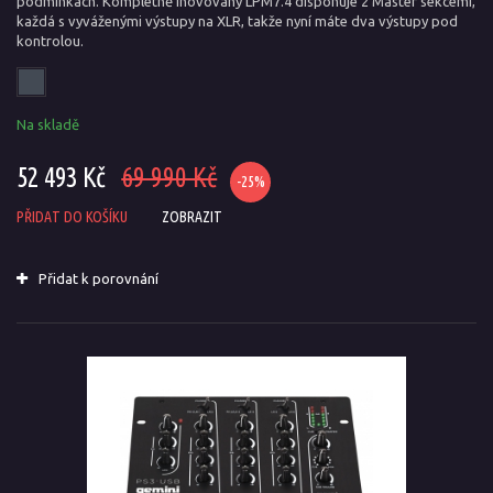
podmínkách. Kompletně inovovaný LPM7.4 disponuje 2 Master sekcemi,
každá s vyváženými výstupy na XLR, takže nyní máte dva výstupy pod
kontrolou.
Na skladě
52 493 Kč
69 990 Kč
-25%
PŘIDAT DO KOŠÍKU
ZOBRAZIT
Přidat k porovnání