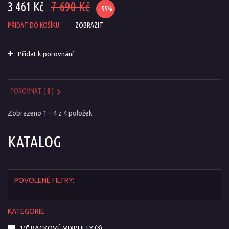
3 461 Kč
7 690 Kč
-55%
PŘIDAT DO KOŠÍKU
ZOBRAZIT
Přidat k porovnání
POROVNAT (
0
)
Zobrazeno 1 – 4 z 4 položek
KATALOG
POVOLENÉ FILTRY:
KATEGORIE
19" RACKOVÉ MIXPULTY
(3)