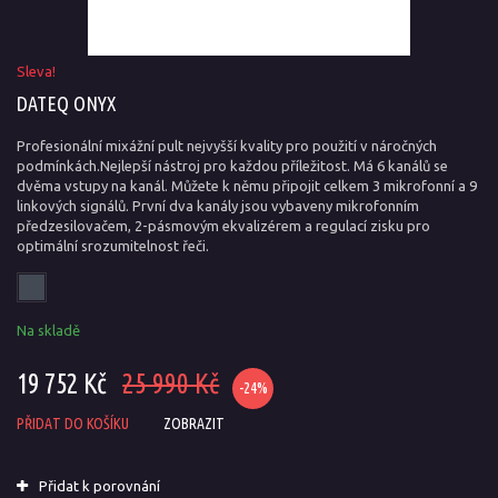
Sleva!
DATEQ ONYX
Profesionální mixážní pult nejvyšší kvality pro použití v náročných
podmínkách.Nejlepší nástroj pro každou příležitost. Má 6 kanálů se
dvěma vstupy na kanál. Můžete k němu připojit celkem 3 mikrofonní a 9
linkových signálů. První dva kanály jsou vybaveny mikrofonním
předzesilovačem, 2-pásmovým ekvalizérem a regulací zisku pro
optimální srozumitelnost řeči.
Na skladě
19 752 Kč
25 990 Kč
-24%
PŘIDAT DO KOŠÍKU
ZOBRAZIT
Přidat k porovnání