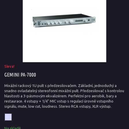
Sleva!
GEMINI PA-7000
Mixážní rackový 1U pult s předzesilovačem. Základní, jednoduchý a
snadno ovladatelný stereofonní mixážní pult. Předzesilovač s kontrolou
hlasitosti a 3-pásmovým ekvalizérem. Perfektní pro aerobik, bary a
restaurace. 4 vstupy + 1/4" MIC vstup s regulací úrovně vstupního
signálu, mute, low cut, loudness. Stereo RCA vstupy, XLR výstup.
Na skladě