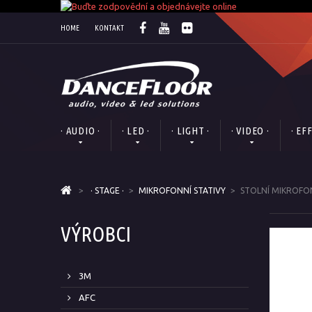
HOME
KONTAKT
· AUDIO ·
· LED ·
· LIGHT ·
· VIDEO ·
· EF
>
· STAGE ·
>
MIKROFONNÍ STATIVY
>
STOLNÍ MIKROFO
VÝROBCI
3M
AFC