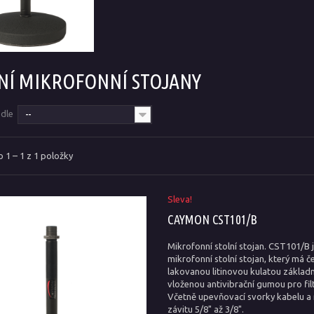
NÍ MIKROFONNÍ STOJANY
odle
--
 1 – 1 z 1 položky
Sleva!
CAYMON CST101/B
Mikrofonní stolní stojan. CST101/B 
mikrofonní stolní stojan, který má č
lakovanou litinovou kulatou základ
vloženou antivibrační gumou pro filt
Včetně upevňovací svorky kabelu a
závitu 5/8" až 3/8".