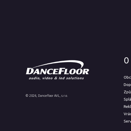
O
Obc
Dop
Způ
©
2026
, Dancefloor AVL, s.r.o.
Spl
Rek
Vrác
Serv