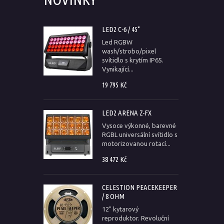
LED2 C-6 / 45°
Led RGBW
wash/strobo/pixel
svítidlo s krytím IP65.
Vynikající...
19 795 Kč
LED2 ARENA Z-FX
Vysoce výkonné, barevné
RGBL universální svítidlo s
motorizovanou rotací...
38 472 Kč
CELESTION PEACEKEEPER
/ 8 OHM
12" kytarový
reproduktor. Revoluční