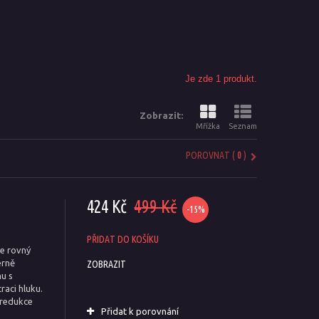
Je zde 1 produkt.
Zobrazit:
Mřížka
Seznam
POROVNAT (
0
)
424 Kč
499 Kč
-15%
PŘIDAT DO KOŠÍKU
je rovný
erně
ZOBRAZIT
nu s
raci hluku.
 redukce
Přidat k porovnání