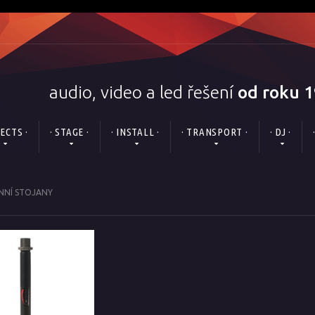
audio, video a led řešení
od roku 
FECTS ·
· STAGE ·
· INSTALL ·
· TRANSPORT ·
· DJ ·
NNÍ STOJANY