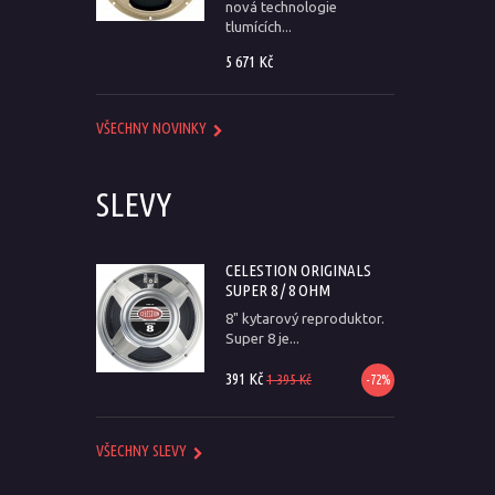
nová technologie
tlumících...
5 671 Kč
VŠECHNY NOVINKY
SLEVY
CELESTION ORIGINALS
SUPER 8 / 8 OHM
8" kytarový reproduktor.
Super 8 je...
391 Kč
1 395 Kč
-72%
VŠECHNY SLEVY