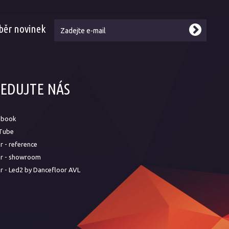
běr novinek
LEDUJTE NÁS
ebook
Tube
kr - reference
kr - showroom
kr - Led2 by Dancefloor AVL