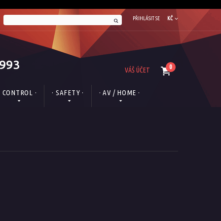
PŘIHLÁSIT SE
KČ
1993
0
VÁŠ ÚČET
· CONTROL ·
· SAFETY ·
· AV / HOME ·