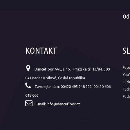
Od
KONTAKT
S
Fac
Dancefloor AVL, s.r.o. , Pražská tř. 13/84, 500
You
04 Hradec Králové, Česká republika
Flic
Zavolejte nám:
00420 495 218 222, 00420 606
Flic
618 666
Flic
E-mail:
info@dancefloor.cz