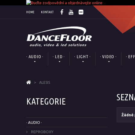
HOME
KONTAKT
· AUDIO ·
· LED ·
· LIGHT ·
· VIDEO ·
· EF
>
ALESIS
SEZN
KATEGORIE
Žádné 
· AUDIO ·
REPROBOXY