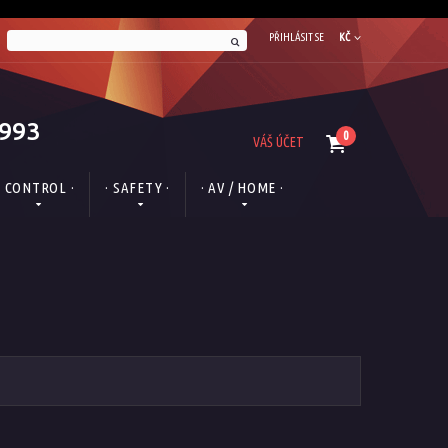
PŘIHLÁSIT SE
KČ
1993
0
VÁŠ ÚČET
· CONTROL ·
· SAFETY ·
· AV / HOME ·