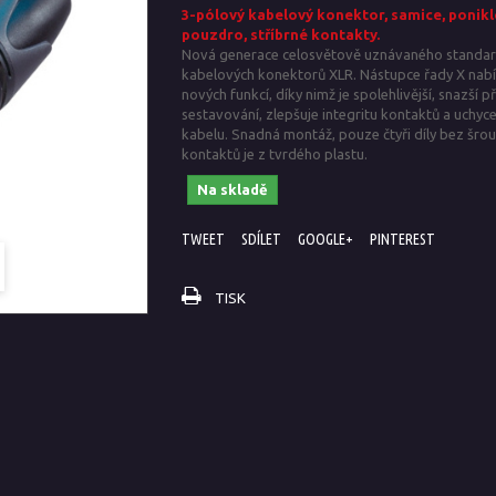
3-pólový kabelový konektor, samice, ponik
pouzdro, stříbrné kontakty.
Nová generace celosvětově uznávaného standa
kabelových konektorů XLR. Nástupce řady X nabí
nových funkcí, díky nimž je spolehlivější, snazší př
sestavování, zlepšuje integritu kontaktů a uchyce
kabelu.
Snadná montáž, pouze čtyři díly bez šrou
kontaktů je z tvrdého plastu.
Na skladě
TWEET
SDÍLET
GOOGLE+
PINTEREST
TISK
hody / funkce: