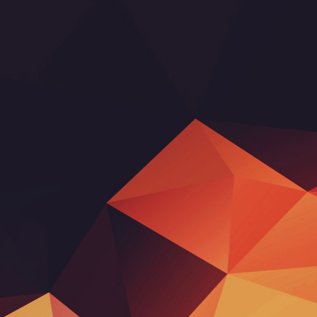
ebook
Tube
kr - reference
kr - showroom
kr - Led2 by Dancefloor AVL