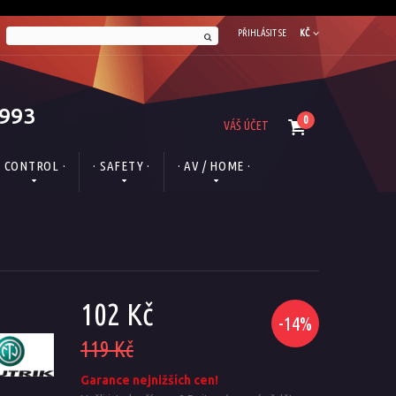
PŘIHLÁSIT SE
KČ
1993
0
VÁŠ ÚČET
· CONTROL ·
· SAFETY ·
· AV / HOME ·
102 Kč
-14%
119 Kč
Garance nejnižších cen!