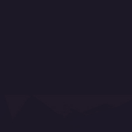
Můj účet
Historie objednávek
Moje dobropisy
Moje adresy
Moje osobní údaje
Jak nakupovat
Proč nakupovat u nás
Ochrana osobních údajů