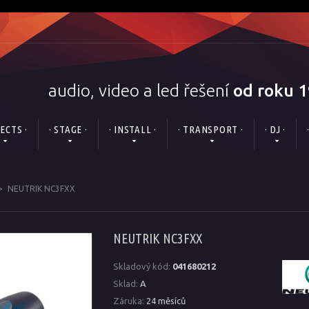
audio, video a led řešení
od roku 
FECTS ·
· STAGE ·
· INSTALL ·
· TRANSPORT ·
· DJ ·
>
NEUTRIK NC3FXX
NEUTRIK NC3FXX
Skladový kód:
041680212
Sklad:
A
Záruka:
24 měsíců