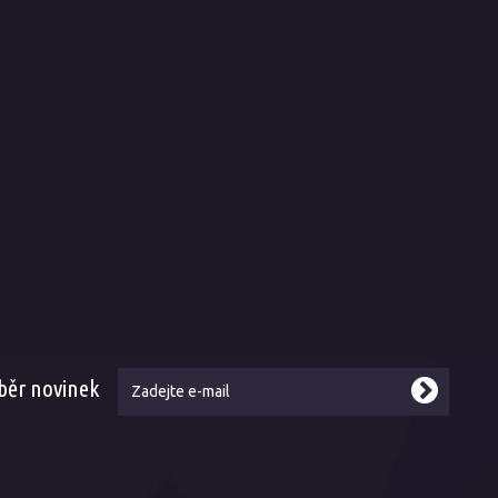
hodní podmínky
O nás
rava a dodání
Historie a současnost
sob platby
Naše služby
átkový prodej
Prodejní a výdejní místa
lamace
Kariéra
ení zboží
Naši zákazníci a reference
is
Naše weby
Kontakt
běr novinek