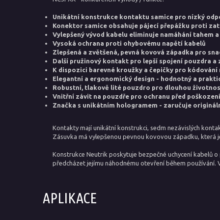
Unikátní konstrukce kontaktu samice pro nízký odpo
Konektor samice obsahuje pájecí přepážku proti zat
Vylepšený vývod kabelu eliminuje namáhání tahem a 
Vysoká ochrana proti ohybovému napětí kabelů
Zlepšená a zvětšená, pevná kovová západka pro sna
Další pružinový kontakt pro lepší spojení pouzdra a
K dispozici barevné kroužky a čepičky pro kódování 
Elegantní a ergonomický design - hodnotný a prakti
Robustní, tlakově lité pouzdro pro dlouhou životnos
Vnitřní závit na pouzdře pro ochranu před poškozen
Značka s unikátním hologramem - zaručuje origináln
Kontakty mají unikátní konstrukci, sedm nezávislých kontak
Zásuvka má vylepšenou pevnou kovovou západku, která je ny
Konstrukce Neutrik poskytuje bezpečné uchycení kabelů o 
předcházet jejímu náhodnému otevření během používání. 
APLIKACE