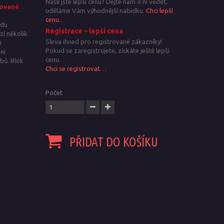
Našli jste lepší cenu? Dejte nám o ní vědět,
lované
uděláme Vám výhodnější nabídku.
Chci lepší
cenu..
rdu
Registrace – lepší cena
zí několik
Sleva ihned pro registrované zákazníky!
i
Pokud se zaregistrujete, získáte ještě lepší
ní
cenu.
bů. Blok
Chci se registrovat…
Počet
PŘIDAT DO KOŠÍKU