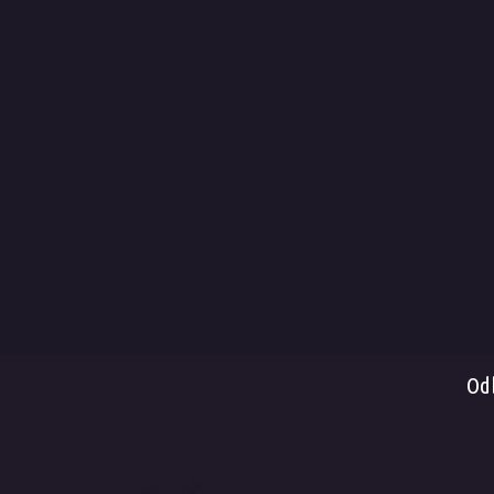
Obc
Dop
Způ
Spl
Rek
Vrác
Serv
Od