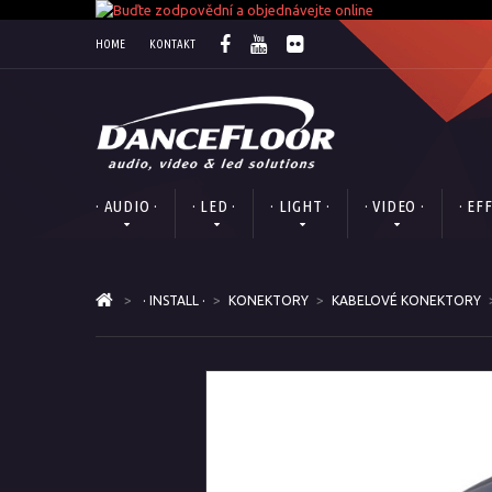
HOME
KONTAKT
· AUDIO ·
· LED ·
· LIGHT ·
· VIDEO ·
· EF
>
· INSTALL ·
>
KONEKTORY
>
KABELOVÉ KONEKTORY