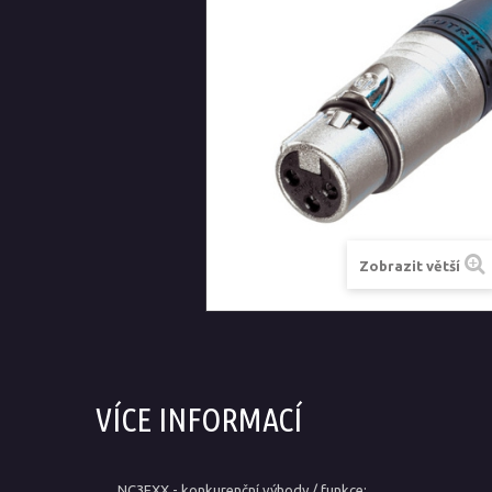
Zobrazit větší
VÍCE INFORMACÍ
NC3FXX - konkurenční vý