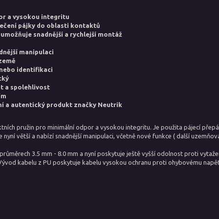
r a vysokou integritu
ečení pájky do oblasti kontaktů
umožňuje snadnější a rychlejší montáž
dnější manipulaci
 země
nebo identifikaci
cký
t a spolehlivost
ím
í a autentický produkt značky Neutrik
tních pružin pro minimální odpor a vysokou integritu. Je použita pájecí přepá
ní větší a nabízí snadnější manipulaci, včetně nové funkce ( další uzemňova
průměrech 3.5 mm - 8.0 mm a nyní poskytuje ještě vyšší odolnost proti vytaž
Vývod kabelu z PU poskytuje kabelu vysokou ochranu proti ohybovému napět