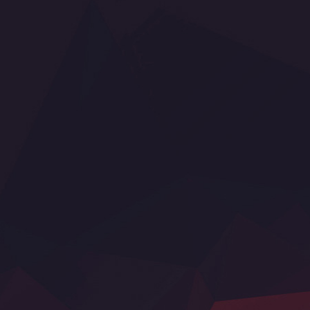
Fac
Dancefloor AVL, s.r.o. , Pražská tř. 13/84, 500
You
04 Hradec Králové, Česká republika
Flic
Zavolejte nám:
00420 495 218 222, 00420 606
Flic
618 666
Flic
E-mail:
info@dancefloor.cz