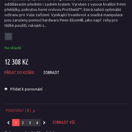
oddělávacím předním i zadním krytem. Vyroben z vysoce kvalitní 9 mm
překližky, pokrytou horní vrstvou ProShield™, která nabízí optimální
ochranu pro Vaše zařízení. Vynikající trvanlivost a snadná manipulace
jsou zaručeny pomocí hardwaru Penn-Elcom®, jako např. rohy pro
těžké použití, rukojeti s...
Na skladě
12 308 Kč
PŘIDAT DO KOŠÍKU
ZOBRAZIT
Přidat k porovnání
POROVNAT (
0
)
ZOBRAZIT VŠE
1
2
3
4