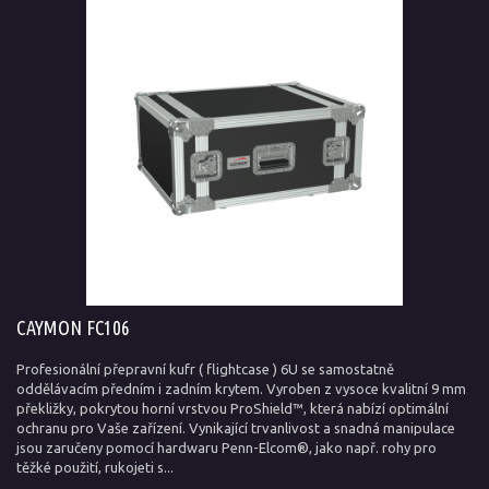
CAYMON FC106
Profesionální přepravní kufr ( flightcase ) 6U se samostatně
oddělávacím předním i zadním krytem. Vyroben z vysoce kvalitní 9 mm
překližky, pokrytou horní vrstvou ProShield™, která nabízí optimální
ochranu pro Vaše zařízení. Vynikající trvanlivost a snadná manipulace
jsou zaručeny pomocí hardwaru Penn-Elcom®, jako např. rohy pro
těžké použití, rukojeti s...