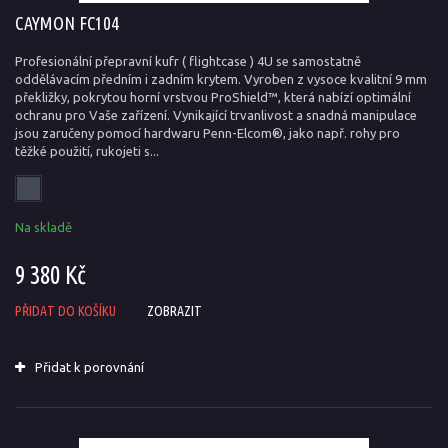
CAYMON FC104
Profesionální přepravní kufr ( flightcase ) 4U se samostatně
oddělávacím předním i zadním krytem. Vyroben z vysoce kvalitní 9 mm
překližky, pokrytou horní vrstvou ProShield™, která nabízí optimální
ochranu pro Vaše zařízení. Vynikající trvanlivost a snadná manipulace
jsou zaručeny pomocí hardwaru Penn-Elcom®, jako např. rohy pro
těžké použití, rukojeti s...
Na skladě
9 380 Kč
PŘIDAT DO KOŠÍKU
ZOBRAZIT
Přidat k porovnání