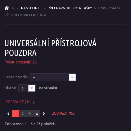
>
· TRANSPORT ·
>
PŘEPRAVNÍ KUFRY A TAŠKY
>
UNIVERSÁLNÍ
PŘÍSTROJOVÁ POUZDRA
UNIVERSÁLNÍ PŘÍSTROJOVÁ
POUZDRA
Počet produktů: 23
Seřadit podle
--
Ukázat
na stránku
6
POROVNAT (
0
)
ZOBRAZIT VŠE
1
2
3
4
Zobrazeno 1 – 6 z 23 položek