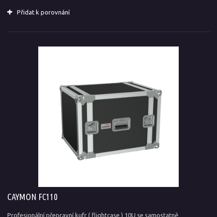
Přidat k porovnání
CAYMON FC110
Profesionální přepravní kufr ( flightcase ) 10U se samostatně