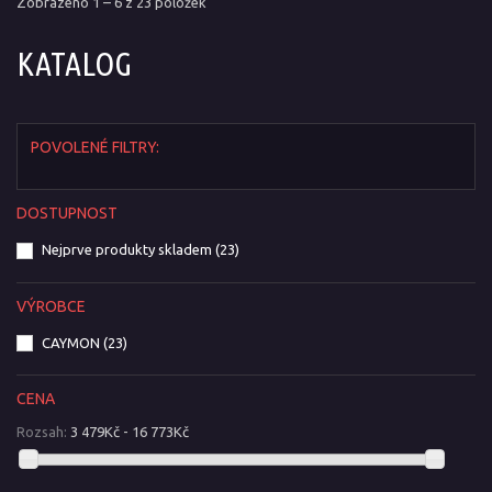
Zobrazeno 1 – 6 z 23 položek
KATALOG
POVOLENÉ FILTRY:
DOSTUPNOST
Nejprve produkty skladem
(23)
VÝROBCE
CAYMON
(23)
CENA
Rozsah:
3 479Kč - 16 773Kč