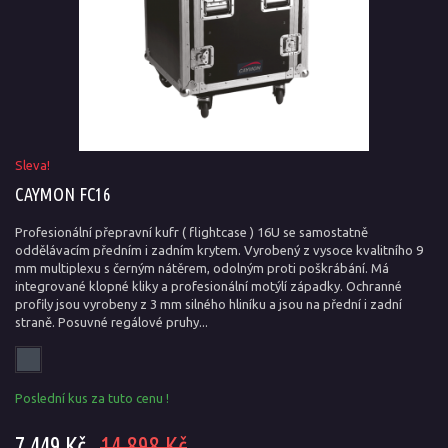
Sleva!
CAYMON FC16
Profesionální přepravní kufr ( flightcase ) 16U se samostatně
oddělávacím předním i zadním krytem. Vyrobený z vysoce kvalitního 9
mm multiplexu s černým nátěrem, odolným proti poškrábání. Má
integrované klopné kliky a profesionální motýlí západky. Ochranné
profily jsou vyrobeny z 3 mm silného hliníku a jsou na přední i zadní
straně. Posuvné regálové pruhy...
Poslední kus za tuto cenu !
7 449 Kč
14 898 Kč