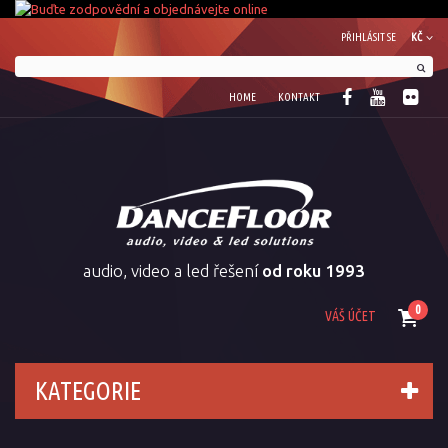
PŘIHLÁSIT SE
KČ
HOME
KONTAKT
audio, video a led řešení
od roku 1993
0
VÁŠ ÚČET
KATEGORIE