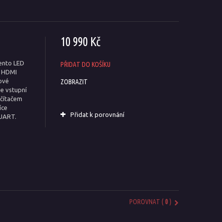
10 990 Kč
Tento LED
PŘIDAT DO KOŠÍKU
x HDMI
tové
ZOBRAZIT
e vstupní
očítačem
íce
Přidat k porovnání
 UART.
POROVNAT (
0
)