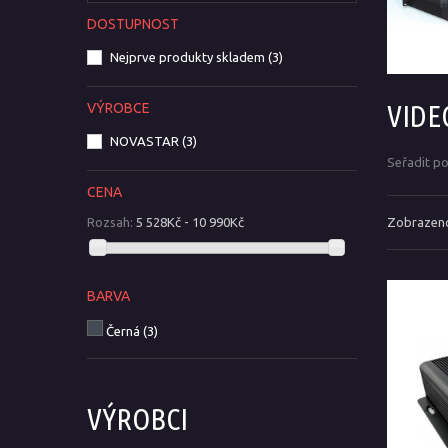
DOSTUPNOST
Nejprve produkty skladem
(3)
VIDE
VÝROBCE
NOVASTAR
(3)
Seřadit p
CENA
Zobrazeno
Rozsah:
5 528Kč - 10 990Kč
BARVA
Černá
(3)
VÝROBCI