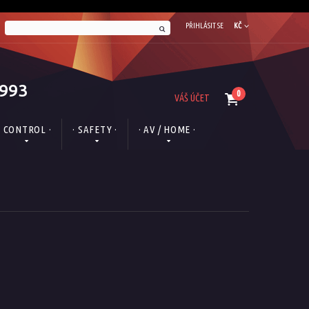
PŘIHLÁSIT SE
KČ
1993
0
VÁŠ ÚČET
· CONTROL ·
· SAFETY ·
· AV / HOME ·