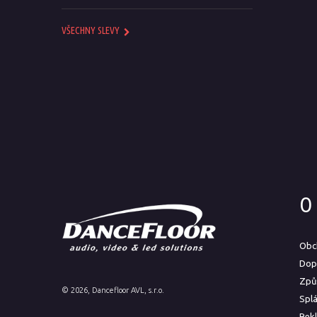
VŠECHNY SLEVY
O
Obc
Dop
Způ
©
2026
, Dancefloor AVL, s.r.o.
Spl
Rek