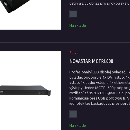
ostrý a živý obraz pro širokou škálu 
Na skladě
Sleva!
NOVASTAR MCTRL600
Profesionální LED displej ovladač. 
ovladač podporuje 1x DVI vstup, 1
vstup, 1x audio vstup a 4x etherne
výstupy. Jeden MCTRL600 podporuj
rozlišení až 1920×1200@60 Hz. S p
komunikuje přes USB port typu B. V
jednotek lze kaskádovat přes port
Na skladě