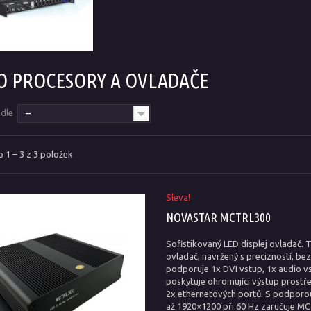
O PROCESORY A OVLADAČE
odle
--
 1 – 3 z 3 položek
Sleva!
NOVASTAR MCTRL300
Sofistikovaný LED displej ovladač. 
ovladač, navržený s precizností, b
podporuje 1x DVI vstup, 1x audio v
poskytuje ohromující výstup prostř
2x ethernetových portů. S podporou
až 1920×1200 při 60 Hz zaručuje M