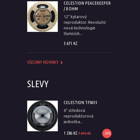
CELESTION PEACEKEEPER
/ 8 OHM
12" kytarový
reproduktor. Revoluční
nová technologie
tlumících...
5 671 Kč
VŠECHNY NOVINKY
SLEVY
CELESTION TF0615
6" středová
reproduktorová
jednotka...
1 286 Kč
1 692 Kč
-24%