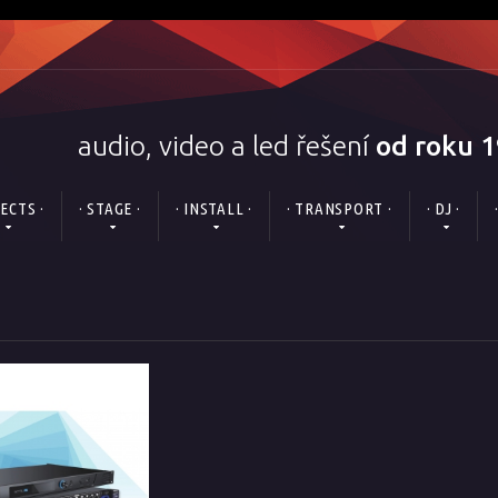
audio, video a led řešení
od roku 
FECTS ·
· STAGE ·
· INSTALL ·
· TRANSPORT ·
· DJ ·