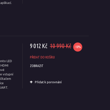
aplikací.
9 012 Kč
10 990 Kč
-18%
PŘIDAT DO KOŠÍKU
Tento LED
x HDMI
ZOBRAZIT
tové
e vstupní
očítačem
Přidat k porovnání
íce
 UART.