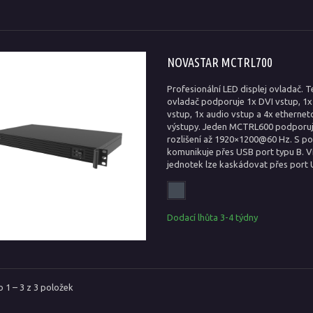
NOVASTAR MCTRL700
Profesionální LED displej ovladač. 
ovladač podporuje 1x DVI vstup, 1
vstup, 1x audio vstup a 4x etherne
výstupy. Jeden MCTRL600 podporuj
rozlišení až 1920×1200@60 Hz. S p
komunikuje přes USB port typu B. V
jednotek lze kaskádovat přes port
Dodací lhůta 3-4 týdny
 1 – 3 z 3 položek