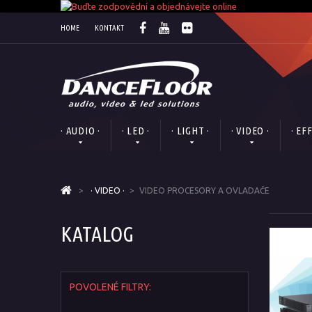
HOME
KONTAKT
· AUDIO ·
· LED ·
· LIGHT ·
· VIDEO ·
· EF
>
· VIDEO ·
>
VIDEO PROCESORY A OVLADAČE
KATALOG
POVOLENÉ FILTRY: