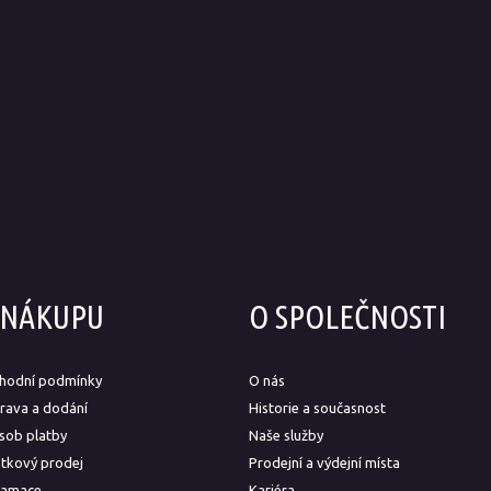
 NÁKUPU
O SPOLEČNOSTI
hodní podmínky
O nás
rava a dodání
Historie a současnost
sob platby
Naše služby
átkový prodej
Prodejní a výdejní místa
lamace
Kariéra