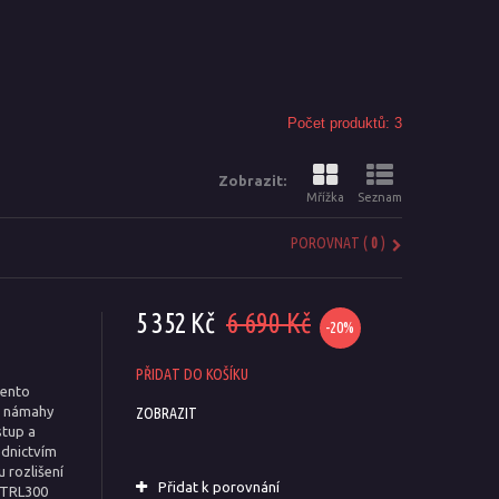
Počet produktů: 3
Zobrazit:
Mřížka
Seznam
POROVNAT (
0
)
5 352 Kč
6 690 Kč
-20%
PŘIDAT DO KOŠÍKU
Tento
ez námahy
ZOBRAZIT
stup a
ednictvím
 rozlišení
Přidat k porovnání
CTRL300