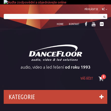
PŘIHLÁSIT SE
KČ
HOME
KONTAKT
audio, video a led řešení
od roku 1993
0
VÁŠ ÚČET
KATEGORIE