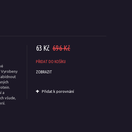
63 Kč
696 Kč
PŘIDAT DO KOŠÍKU
vé
. Vyrobeny
ZOBRAZIT
nabídnout
nných
otein.
Přidat k porovnání
í a
ch všude,
rií.