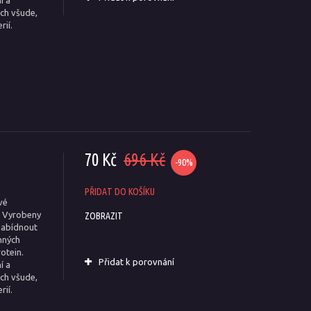
í a
ch všude,
rií.
70 Kč
696 Kč
-90%
PŘIDAT DO KOŠÍKU
vé
. Vyrobeny
ZOBRAZIT
nabídnout
nných
otein.
Přidat k porovnání
í a
ch všude,
rií.