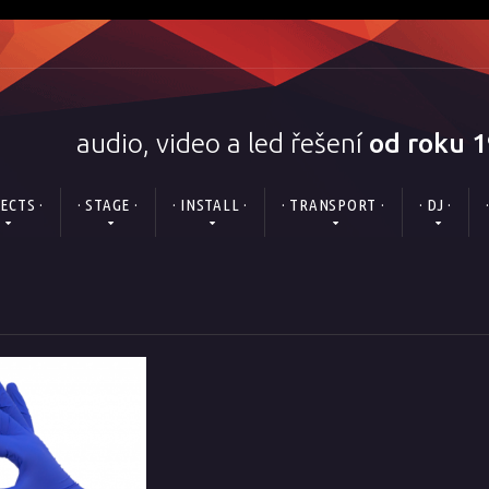
audio, video a led řešení
od roku 
FECTS ·
· STAGE ·
· INSTALL ·
· TRANSPORT ·
· DJ ·