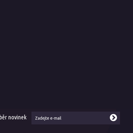
hodní podmínky
O nás
rava a dodání
Historie a současnost
sob platby
Naše služby
átkový prodej
Prodejní a výdejní místa
lamace
Kariéra
ení zboží
Naši zákazníci a reference
is
Naše weby
Kontakt
běr novinek