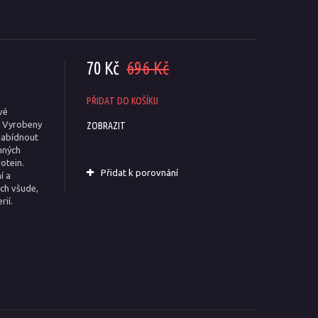
70 Kč
696 Kč
s
PŘIDAT DO KOŠÍKU
vé
. Vyrobeny
ZOBRAZIT
nabídnout
nných
otein.
Přidat k porovnání
í a
ch všude,
rií.