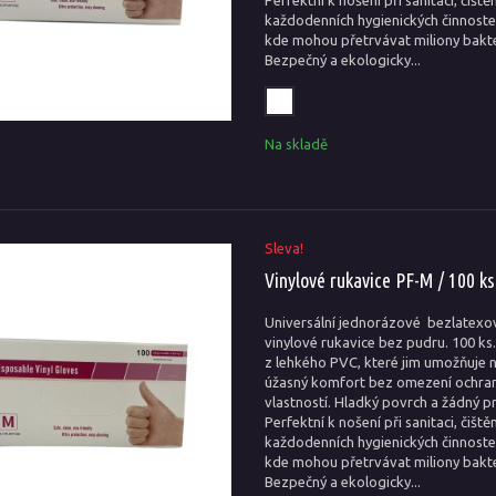
Perfektní k nošení při sanitaci, čištěn
každodenních hygienických činnoste
kde mohou přetrvávat miliony bakte
Bezpečný a ekologicky...
Na skladě
Sleva!
Vinylové rukavice PF-M / 100 ks
Universální jednorázové bezlatexo
vinylové rukavice bez pudru. 100 ks
z lehkého PVC, které jim umožňuje 
úžasný komfort bez omezení ochra
vlastností. Hladký povrch a žádný pr
Perfektní k nošení při sanitaci, čištěn
každodenních hygienických činnoste
kde mohou přetrvávat miliony bakte
Bezpečný a ekologicky...