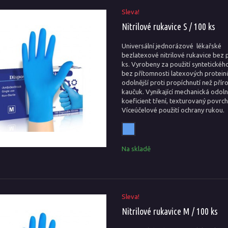
Sleva!
Nitrilové rukavice S / 100 ks
Universální jednorázové lékařské
bezlatexové nitrilové rukavice bez 
ks. Vyrobeny za použití syntetickéh
bez přítomnosti latexových proteinů
odolnější proti propíchnutí než přír
kaučuk. Vynikající mechanická odoln
koeficient tření, texturovaný povrch
Víceúčelové použití ochrany rukou.
Na skladě
Sleva!
Nitrilové rukavice M / 100 ks