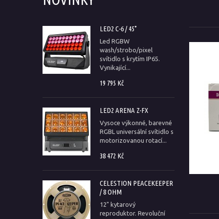
LED2 C-6 / 45°
Led RGBW
wash/strobo/pixel
svítidlo s krytím IP65.
Vynikající...
19 795 Kč
LED2 ARENA Z-FX
Vysoce výkonné, barevné
RGBL universální svítidlo s
motorizovanou rotací...
38 472 Kč
CELESTION PEACEKEEPER
/ 8 OHM
12" kytarový
reproduktor. Revoluční