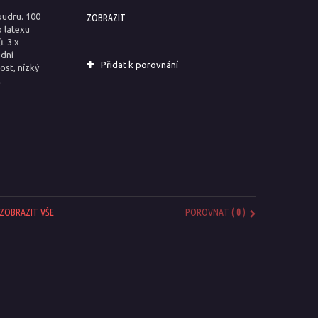
pudru. 100
ZOBRAZIT
o latexu
. 3 x
odní
Přidat k porovnání
ost, nízký
.
ZOBRAZIT VŠE
POROVNAT (
0
)