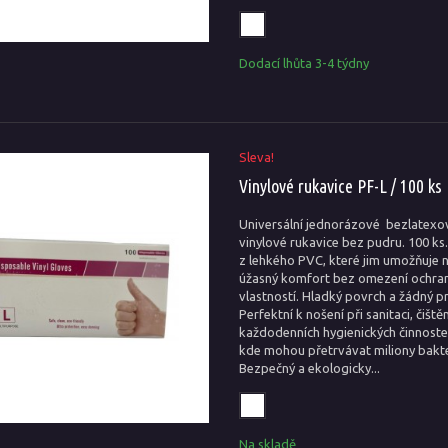
Dodací lhůta 3-4 týdny
Sleva!
Vinylové rukavice PF-L / 100 ks
Universální jednorázové bezlatexo
vinylové rukavice bez pudru. 100 ks
z lehkého PVC, které jim umožňuje 
úžasný komfort bez omezení ochra
vlastností. Hladký povrch a žádný pr
Perfektní k nošení při sanitaci, čištěn
každodenních hygienických činnoste
kde mohou přetrvávat miliony bakte
Bezpečný a ekologicky...
Na skladě