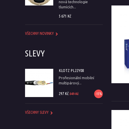
nová technologie
tlumících...
5 671 Kč
VŠECHNY NOVINKY
SLEVY
KLOTZ PL22Y08
Profesionální mobilní
multipárový...
297 Kč
349 Kč
-15%
VŠECHNY SLEVY