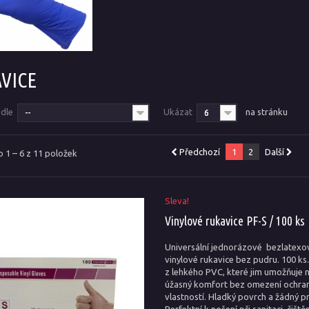
VICE
odle
Ukázat
na stránku
--
6
Předchozí
1
2
Další
 1 – 6 z 11 položek
Sleva!
Vinylové rukavice PF-S / 100 ks
Universální jednorázové bezlatexo
vinylové rukavice bez pudru. 100 ks
z lehkého PVC, které jim umožňuje 
úžasný komfort bez omezení ochra
vlastností. Hladký povrch a žádný pr