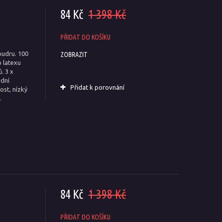
84 Kč
1 398 Kč
PŘIDAT DO KOŠÍKU
pudru. 100
ZOBRAZIT
o latexu
. 3 x
odní
Přidat k porovnání
ost, nízký
.
84 Kč
1 398 Kč
PŘIDAT DO KOŠÍKU