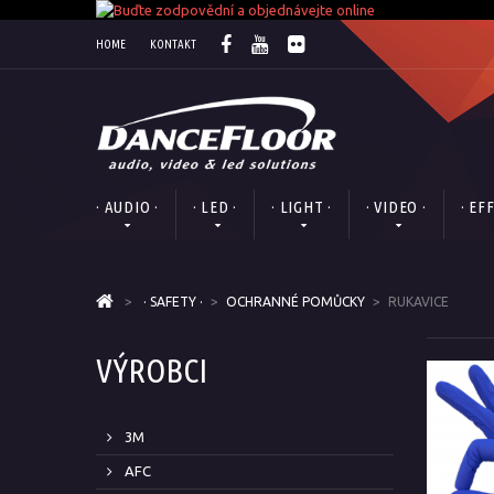
HOME
KONTAKT
· AUDIO ·
· LED ·
· LIGHT ·
· VIDEO ·
· EF
>
· SAFETY ·
>
OCHRANNÉ POMŮCKY
>
RUKAVICE
VÝROBCI
3M
AFC