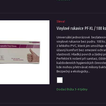
Sleva!
Vinylové rukavice PF-XL / 100 k
Universální jednorázové bezlatexo
vinylové rukavice bez pudru. 100 ks
z lehkého PVC, které jim umožňuje 
úžasný komfort bez omezení ochra
vlastností. Hladký povrch a žádný pr
Perfektní k nošení při sanitaci, čištěn
každodenních hygienických činnoste
kde mohou přetrvávat miliony bakte
Bezpečný a ekologicky...
Dodací lhůta 3-4 týdny