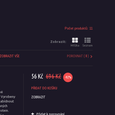
Počet produktů: 11
Zobrazit:
Mřížka
Seznam
ZOBRAZIT VŠE
POROVNAT (
0
)
56 Kč
696 Kč
-92%
PŘIDAT DO KOŠÍKU
vé
. Vyrobeny
ZOBRAZIT
nabídnout
nných
otein.
Přidat k porovnání