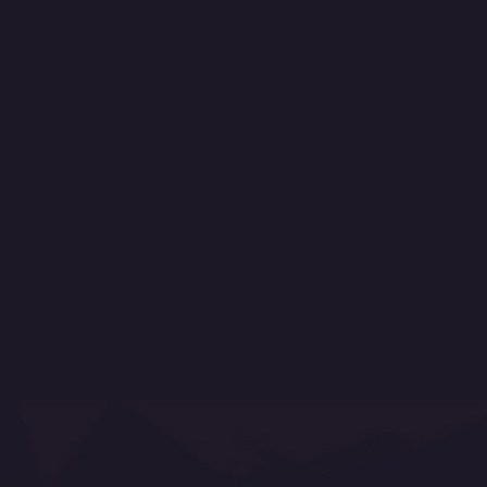
Můj účet
Historie objednávek
Moje dobropisy
Moje adresy
Moje osobní údaje
Jak nakupovat
Proč nakupovat u nás
Ochrana osobních údajů