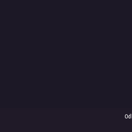
Obc
Dop
Způ
Spl
Rek
Vrác
Serv
Od