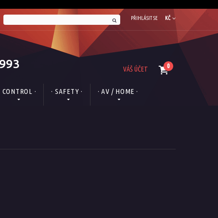
PŘIHLÁSIT SE
KČ
1993
0
VÁŠ ÚČET
· CONTROL ·
· SAFETY ·
· AV / HOME ·