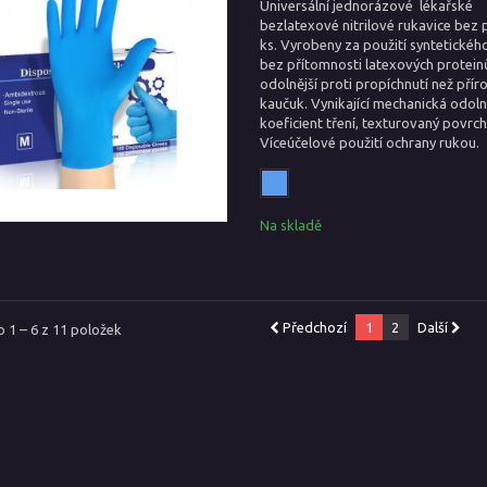
Universální jednorázové lékařské
bezlatexové nitrilové rukavice bez 
ks. Vyrobeny za použití syntetickéh
bez přítomnosti latexových proteinů
odolnější proti propíchnutí než přír
kaučuk. Vynikající mechanická odoln
koeficient tření, texturovaný povrch
Víceúčelové použití ochrany rukou.
Na skladě
Předchozí
1
2
Další
 1 – 6 z 11 položek