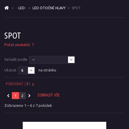
>
· LED ·
>
LED OTOČNÉ HLAVY
>
SPOT
SPOT
Počet produktů: 7
Seřadit podle
--
Ukázat
na stránku
6
POROVNAT (
0
)
ZOBRAZIT VŠE
1
2
Zobrazeno 1 – 6 z 7 položek