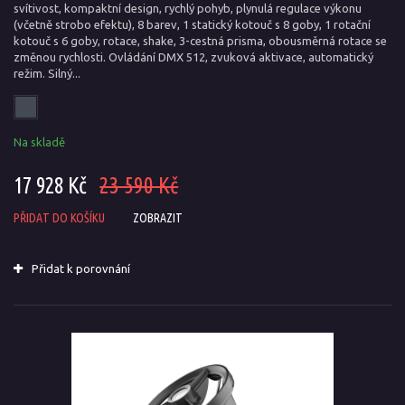
svítivost, kompaktní design, rychlý pohyb, plynulá regulace výkonu
(včetně strobo efektu), 8 barev, 1 statický kotouč s 8 goby, 1 rotační
kotouč s 6 goby, rotace, shake, 3-cestná prisma, obousměrná rotace se
změnou rychlosti. Ovládání DMX 512, zvuková aktivace, automatický
režim. Silný...
Na skladě
17 928 Kč
23 590 Kč
PŘIDAT DO KOŠÍKU
ZOBRAZIT
Přidat k porovnání