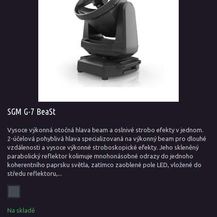
SGM G-7 BeaSt
Vysoce výkonná otočná hlava beam a oslnivé strobo efekty v jednom.
2-účelová pohyblivá hlava specializovaná na výkonný beam pro dlouhé
vzdálenosti a vysoce výkonné stroboskopické efekty. Jeho skleněný
parabolický reflektor kolimuje mnohonásobné odrazy do jednoho
koherentního paprsku světla, zatímco zaoblené pole LED, vložené do
středu reflektoru,...
Na skladě