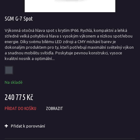
SGM G-7 Spot
Výkonná otočná hlava spot s krytím IP66. Rychlá, kompaktní a lehká
středně velká pohyblivá hlava s vysokým výkonem a nízkou spotřebou
energie. Díky svému bílému LED zdroji a CMY míchání barev je
dokonalým produktem pro ty, kteří potřebují maximální světelný výkon
a snadnou mobilitu svítidla. Poskytuje pevnou konstrukci, vysoce
kvalitní nosník a optimální...
Na skladě
240 775 Kč
PŘIDAT DO KOŠÍKU
ZOBRAZIT
Přidat k porovnání