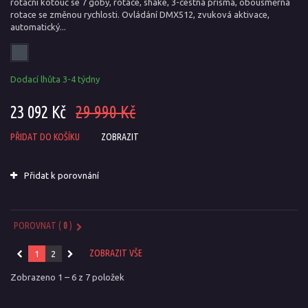
rotační kotouč se 7 goby, rotace, shake, 3-cestná prisma, obousměrná
rotace se změnou rychlosti. Ovládání DMX512, zvuková aktivace,
automatický...
Dodací lhůta 3-4 týdny
23 092 Kč
29 990 Kč
PŘIDAT DO KOŠÍKU
ZOBRAZIT
Přidat k porovnání
POROVNAT (
0
)
ZOBRAZIT VŠE
1
2
Zobrazeno 1 – 6 z 7 položek