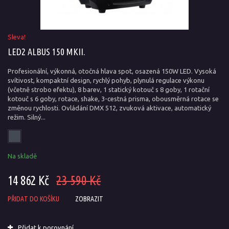
Sleva!
LED2 ALBUS 150 MKII.
Profesionální, výkonná, otočná hlava spot, osazená 150W LED. Vysoká
svítivost, kompaktní design, rychlý pohyb, plynulá regulace výkonu
(včetně strobo efektu), 8 barev, 1 statický kotouč s 8 goby, 1 rotační
kotouč s 6 goby, rotace, shake, 3-cestná prisma, obousměrná rotace se
změnou rychlosti. Ovládání DMX 512, zvuková aktivace, automatický
režim. Silný...
Na skladě
14 862 Kč
23 590 Kč
PŘIDAT DO KOŠÍKU
ZOBRAZIT
Přidat k porovnání