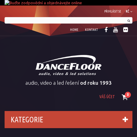
PŘIHLÁSIT SE
KČ
HOME
KONTAKT
audio, video a led řešení
od roku 1993
0
VÁŠ ÚČET
KATEGORIE