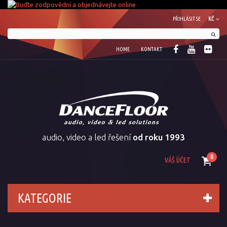
PŘIHLÁSIT SE
KČ
HOME
KONTAKT
audio, video a led řešení
od roku 1993
0
VÁŠ ÚČET
KATEGORIE