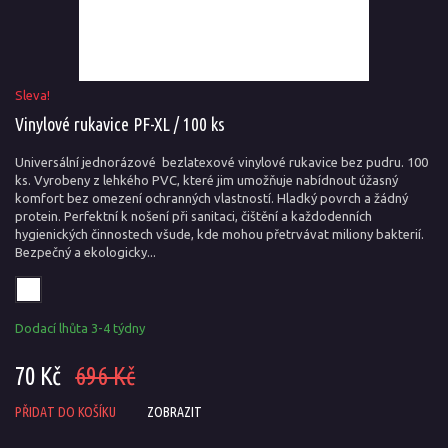
Sleva!
Vinylové rukavice PF-XL / 100 ks
Universální jednorázové bezlatexové vinylové rukavice bez pudru. 100
ks. Vyrobeny z lehkého PVC, které jim umožňuje nabídnout úžasný
komfort bez omezení ochranných vlastností. Hladký povrch a žádný
protein. Perfektní k nošení při sanitaci, čištění a každodenních
hygienických činnostech všude, kde mohou přetrvávat miliony bakterií.
Bezpečný a ekologicky...
Dodací lhůta 3-4 týdny
70 Kč
696 Kč
PŘIDAT DO KOŠÍKU
ZOBRAZIT