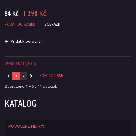
84 Kč
1 398 Kč
PŘIDAT DO KOŠÍKU
ZOBRAZIT
Přidat k porovnání
POROVNAT (
0
)
ZOBRAZIT VŠE
1
2
Zobrazeno 1 – 6 z 11 položek
KATALOG
POVOLENÉ FILTRY: