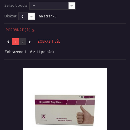
Seřadit podle
--
Ukázat
na stránku
6
POROVNAT (
0
)
ZOBRAZIT VŠE
1
2
Zobrazeno 1 – 6 z 11 položek