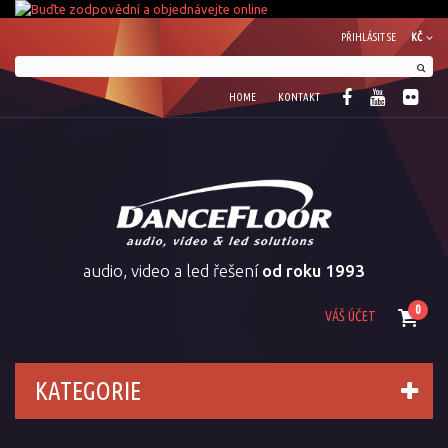
PŘIHLÁSIT SE
KČ
HOME
KONTAKT
audio, video a led řešení
od roku 1993
0
VÁŠ ÚČET
KATEGORIE