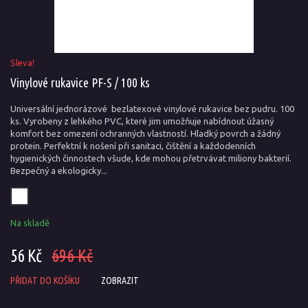
Sleva!
Vinylové rukavice PF-S / 100 ks
Universální jednorázové bezlatexové vinylové rukavice bez pudru. 100
ks. Vyrobeny z lehkého PVC, které jim umožňuje nabídnout úžasný
komfort bez omezení ochranných vlastností. Hladký povrch a žádný
protein. Perfektní k nošení při sanitaci, čištění a každodenních
hygienických činnostech všude, kde mohou přetrvávat miliony bakterií.
Bezpečný a ekologicky...
Na skladě
56 Kč
696 Kč
PŘIDAT DO KOŠÍKU
ZOBRAZIT