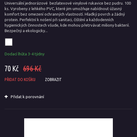
Universální jednorázové bezlatexové vinylové rukavice bez pudru. 100
ks. Vyrobeny z lehkého PVC, které jim umožňuje nabídnout úžasný
komfort bez omezení ochranných vlastností. Hladký povrch a žádný
protein. Perfektní k nošení při sanitaci, čištění a každodenních
hygienických činnostech všude, kde mohou přetrvávat miliony bakterií.
Bezpečný a ekologicky...
Dodací lhůta 3-4 týdny
70 Kč
696 Kč
PŘIDAT DO KOŠÍKU
ZOBRAZIT
Přidat k porovnání