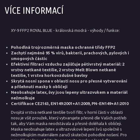
VÍCE INFORMACÍ
XY-9 FFP2 ROYAL BLUE - královská modrá - výhody / funkce:
Pohodlná trojrozměrná maska ochranné třídy FFP2
Zachytí nejméně 95 % virů, bakterií, prachových, pylových i
smogových částic
Efektivní filtraci vzduchu zajišťuje pětivrstvý materiál: 2
vrstvy netkané textilie, 2 vrstvy Melt Blown netkané
textilie, 1 vrstva horkovzdušné bavlny
Skrytá nosní spona v oblasti nosu pro přesné vytvarování
a přilehnutí masky k obličeji
Neobsahuje latex, švy jsou lepeny ultrazvukem a materiál
nežmolkuje
Certifikace CE2163, EN149:2001+A1:2009, PN-EN149+A1:2010
Dvojitá vrstva netkané textilie tvoří filtr, v horní části v oblasti
nosu je všit proužek, který vytvarujete přesně dle Vašich potřeb
tak, aby Vám maska neodstávala a přesně doléhala k obličeji.
Maska neobsahuje latex a ultrazvukové lepení švů společně s
nežmolkujícím materiálem zaručí skutečně pohodlné nošení. Pro