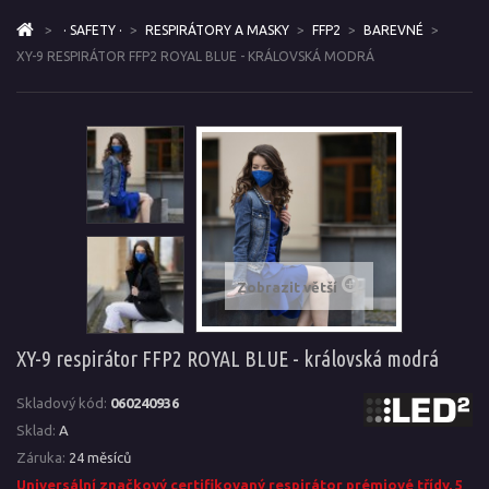
>
· SAFETY ·
>
RESPIRÁTORY A MASKY
>
FFP2
>
BAREVNÉ
>
XY-9 RESPIRÁTOR FFP2 ROYAL BLUE - KRÁLOVSKÁ MODRÁ
Zobrazit větší
XY-9 respirátor FFP2 ROYAL BLUE - královská modrá
Skladový kód:
060240936
Sklad:
A
Záruka:
24 měsíců
Universální značkový certifikovaný respirátor prémiové třídy, 5