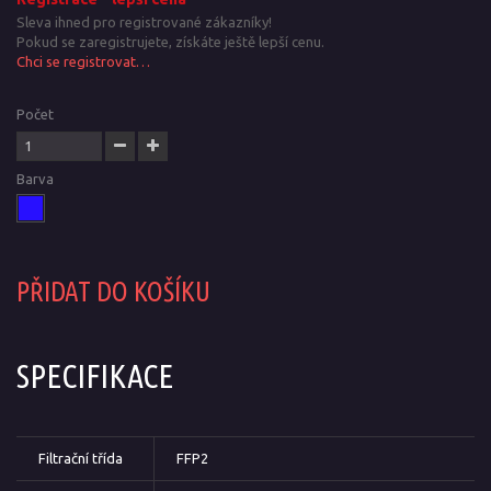
Sleva ihned pro registrované zákazníky!
Pokud se zaregistrujete, získáte ještě lepší cenu.
Chci se registrovat…
Počet
Barva
PŘIDAT DO KOŠÍKU
SPECIFIKACE
Filtrační třída
FFP2