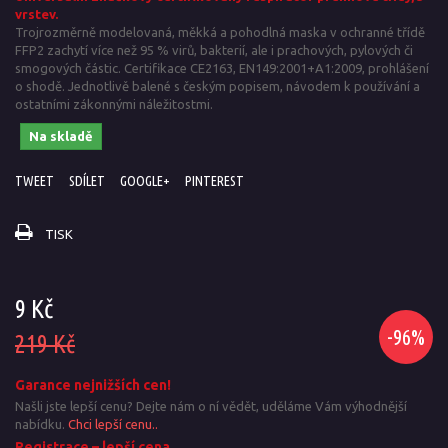
vrstev.
Trojrozměrně modelovaná, měkká a pohodlná maska v ochranné třídě
FFP2 zachytí více než 95 % virů, bakterií
, ale i prachových, pylových či
smogových částic. Certifikace CE2163, EN149:2001+A1:2009, prohlášení
o shodě. Jednotlivě balené s českým popisem, návodem k používání a
ostatními zákonnými náležitostmi.
Na skladě
TWEET
SDÍLET
GOOGLE+
PINTEREST
TISK
9 Kč
-96%
219 Kč
Garance nejnižších cen!
Našli jste lepší cenu? Dejte nám o ní vědět, uděláme Vám výhodnější
nabídku.
Chci lepší cenu..
Registrace – lepší cena