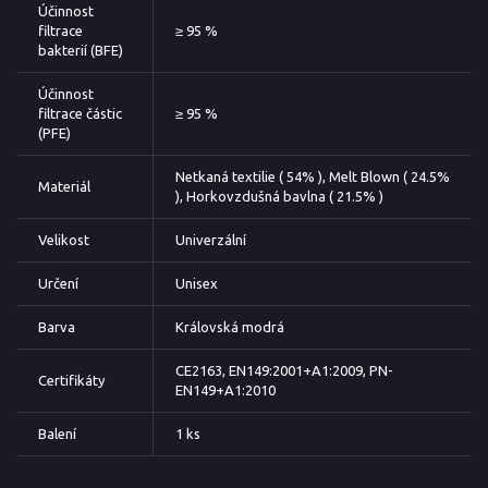
Účinnost
filtrace
≥ 95 %
bakterií (BFE)
Účinnost
filtrace částic
≥ 95 %
(PFE)
Netkaná textilie ( 54% ), Melt Blown ( 24.5%
Materiál
), Horkovzdušná bavlna ( 21.5% )
Velikost
Univerzální
Určení
Unisex
Barva
Královská modrá
CE2163, EN149:2001+A1:2009, PN-
Certifikáty
EN149+A1:2010
Balení
1 ks