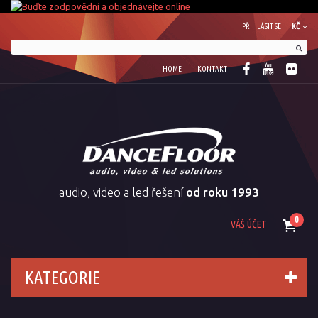
PŘIHLÁSIT SE
KČ
HOME
KONTAKT
audio, video a led řešení
od roku 1993
0
VÁŠ ÚČET
KATEGORIE