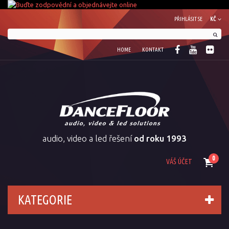
PŘIHLÁSIT SE
KČ
HOME
KONTAKT
audio, video a led řešení
od roku 1993
0
VÁŠ ÚČET
KATEGORIE