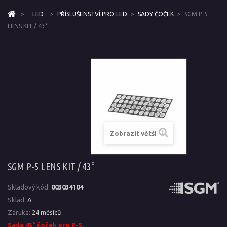
>
· LED ·
>
PŘÍSLUŠENSTVÍ PRO LED
>
SADY ČOČEK
>
SGM P-5
LENS KIT / 43°
Zobrazit větší
SGM P-5 LENS KIT / 43°
Skladový kód:
003034104
Sklad:
A
Záruka:
24 měsíců
Sada 43° čoček pro P-5.