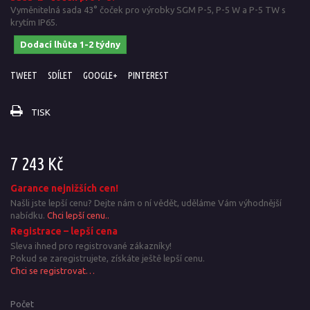
Vyměnitelná sada 43° čoček pro výrobky SGM P-5, P-5 W a P-5 TW s
krytím IP65.
Dodací lhůta 1-2 týdny
TWEET
SDÍLET
GOOGLE+
PINTEREST
TISK
7 243 Kč
Garance nejnižších cen!
Našli jste lepší cenu? Dejte nám o ní vědět, uděláme Vám výhodnější
nabídku.
Chci lepší cenu..
Registrace – lepší cena
Sleva ihned pro registrované zákazníky!
Pokud se zaregistrujete, získáte ještě lepší cenu.
Chci se registrovat…
Počet