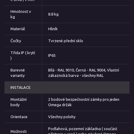
Hmotnost v
8.8 kg
kg
Materiál
Hliník
Čočky
Tvrzené přední sklo
Třída IP ( krytí
IP65
)
Barevné
Bílá - RAL 9010, Černá - RAL 9004, Vlastní
varianty
zákaznická barva - všechny RAL
INSTALACE
Montážní
2 bodové bezpečnostní zámky pro jeden
body
Omega držák
Orientace
Všechny polohy
Podlahová, pozemní základna ( součást
Možnosti
přístroje v ceně ) nebo závěsné Omega