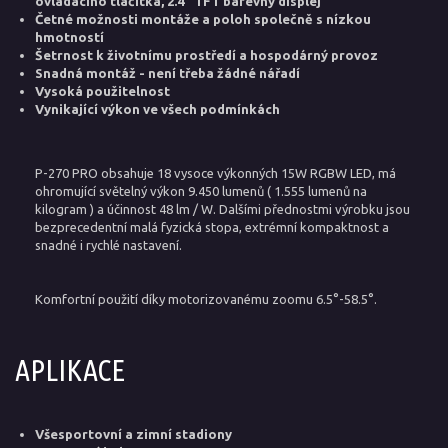
ovládacího tlačítka, 2.4" TFT barevný displej
Četné možnosti montáže a poloh společně s nízkou
hmotností
Šetrnost k životnímu prostředí a hospodárný provoz
Snadná montáž - není třeba žádné nářadí
Vysoká použitelnost
Vynikající výkon ve všech podmínkách
P-270 PRO obsahuje 18 vysoce výkonných 15W RGBW LED, má
ohromující světelný výkon 9.450 lumenů ( 1.555 lumenů na
kilogram ) a účinnost 48 lm / W. Dalšími přednostmi výrobku jsou
bezprecedentní malá fyzická stopa, extrémní kompaktnost a
snadné i rychlé nastavení.
Komfortní použití díky motorizovanému zoomu
6.5°-58.5°.
APLIKACE
Všesportovní a zimní stadiony