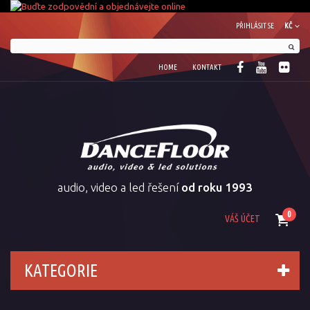
PŘIHLÁSIT SE
KČ
HOME
KONTAKT
audio, video a led řešení
od roku 1993
0
VÁŠ ÚČET
KATEGORIE