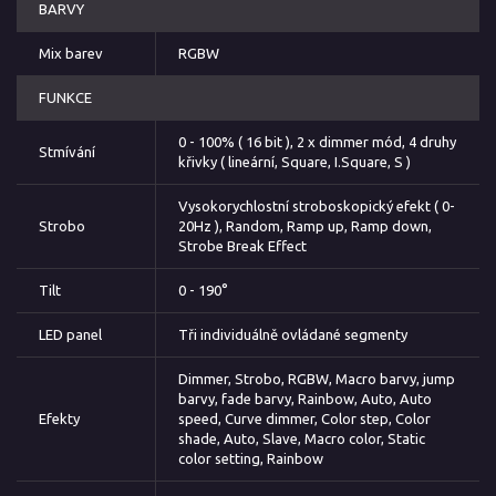
BARVY
Mix barev
RGBW
FUNKCE
0 - 100% ( 16 bit ), 2 x dimmer mód, 4 druhy
Stmívání
křivky ( lineární, Square, I.Square, S )
Vysokorychlostní stroboskopický efekt ( 0-
Strobo
20Hz ), Random, Ramp up, Ramp down,
Strobe Break Effect
Tilt
0 - 190°
LED panel
Tři individuálně ovládané segmenty
Dimmer, Strobo, RGBW, Macro barvy, jump
barvy, fade barvy, Rainbow, Auto, Auto
Efekty
speed, Curve dimmer, Color step, Color
shade, Auto, Slave, Macro color, Static
color setting, Rainbow