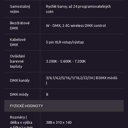
Samostatný
Rychlé barvy, až 24 programovatelných
režim
scén
Bezdrátové
W - DMX, 2.4G wireless DMX control
DMX
Kabelové
5 pin XLR vstup/výstup
DMX
Ovládání
barevné
3.200K - 5.600K - 7.200K
teploty
3/4,1/4,2/5/16,/1/16,2/22/34 ( 8 DMX módů
DMX kanály
)
DMX módy
8
FYZICKÉ HODNOTY
Rozměry (
délka x výška
388 x 310 x 140
x šířka ) v mm