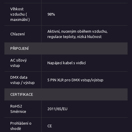
Vlhkost
vzduchu (
98%
maximální )
Aktivní, nuceným oběhem vzduchu,
Chlazení
regulace teploty, nízká hlučnost
PŘIPOJENÍ
AC síťový
Napájecí kabel s vidlicí
vstup
DMX data
5 PIN XLR pro DMX vstup/výstup
vstup / výstup
CERTIFIKACE
RoHS2
2011/65/EU
Směrnice
Prohlášení o
CE
shodě