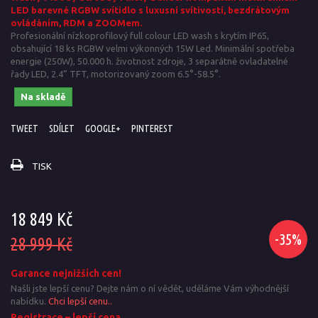
LED barevné RGBW svítidlo s luxusní svítivostí, bezdrátovým
ovládáním, RDM a ZOOMem
.
Profesionální nízkoprofilový full colour LED wash s krytím IP65,
obsahující 18 ks RGBW velmi výkonných 15W Led. Minimální spotřeba
energie (250W), 50.000 h. životnost zdroje, 3 separátně ovladatelné
řady LED, 2.4” TFT,
motorizovaný zoom 6.5
°-58.5
°.
Na skladě
TWEET
SDÍLET
GOOGLE+
PINTEREST
TISK
18 849 Kč
-35%
28 999 Kč
Garance nejnižších cen!
Našli jste lepší cenu? Dejte nám o ní vědět, uděláme Vám výhodnější
nabídku.
Chci lepší cenu..
Registrace – lepší cena