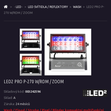
>
· LED ·
>
LED SVÍTIDLA / REFLEKTORY
>
WASH
>
LED2 PRO P-
270 W/RDM / ZOOM
Zobrazit větší
LED2 PRO P-270 W/RDM / ZOOM
Skladový kód:
003242596
Sklad:
A
Záruka:
24 měsíců
Wash / Flood / Strobe / Pixel / Blinder kompaktní multifunkční