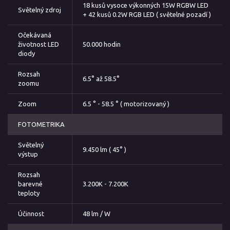
18 kusů vysoce výkonných 15W RGBW LED
Světelný zdroj
+ 42 kusů 0.2W RGB LED ( světelné pozadí )
Očekávaná
životnost LED
50.000 hodin
diody
Rozsah
6.5° až 58.5°
zoomu
Zoom
6.5 ° - 58.5 ° ( motorizovaný )
FOTOMETRIKA
Světelný
9.450 lm ( 45° )
výstup
Rozsah
barevné
3.200K - 7.200K
teploty
Účinnost
48 lm / W