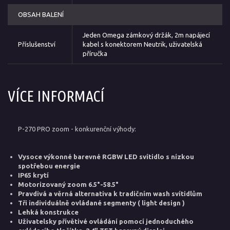
OBSAH BALENÍ
Jeden Omega zámkový držák, 2m napájecí
Příslušenství
kabel s konektorem Neutrik, uživatelská
příručka
VÍCE INFORMACÍ
P-270 PRO zoom - konkurenční výhody:
Vysoce výkonné barevné RGBW LED svítidlo s nízkou
spotřebou energie
IP65 krytí
Motorizovaný zoom 6.5°-58.5°
Pravdivá a věrná alternativa k tradičním wash svítidlům
Tři individuálně ovládané segmenty ( light design )
Lehká konstrukce
Uživatelsky přívětivé ovládání pomocí jednoduchého