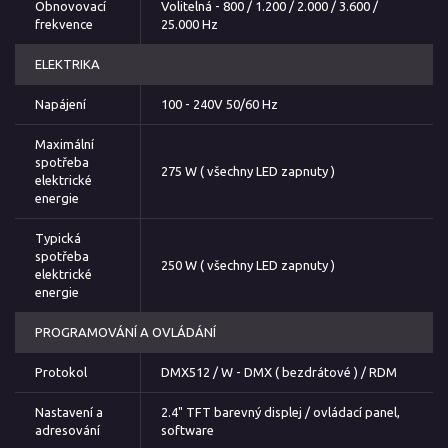
Obnovovací
Volitelná - 800 / 1.200 / 2.000 / 3.600 /
frekvence
25.000 Hz
ELEKTRIKA
Napájení
100 - 240V 50/60 Hz
Maximální
spotřeba
275 W ( všechny LED zapnuty )
elektrické
energie
Typická
spotřeba
250 W ( všechny LED zapnuty )
elektrické
energie
PROGRAMOVÁNÍ A OVLÁDÁNÍ
Protokol
DMX512 / W - DMX ( bezdrátové ) / RDM
Nastavení a
2.4" TFT barevný displej / ovládací panel,
adresování
software