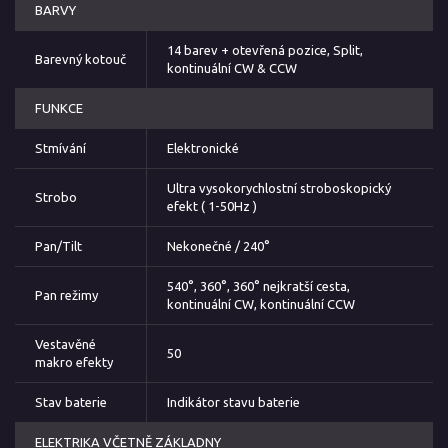
BARVY
14 barev + otevřená pozice, Split,
Barevný kotouč
kontinuální CW & CCW
FUNKCE
Stmívání
Elektronické
Ultra vysokorychlostní stroboskopický
Strobo
efekt ( 1-50Hz )
Pan/Tilt
Nekonečné / 240°
540°, 360°, 360° nejkratší cesta,
Pan režimy
kontinuální CW, kontinuální CCW
Vestavěné
50
makro efekty
Stav baterie
Indikátor stavu baterie
ELEKTRIKA VČETNĚ ZÁKLADNY