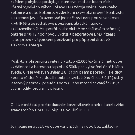
každém pohybu a poskytuje intenzivní mid-air beam efekt
včetně vysokého výkonu bílého LED zdroje světla, barevného
kotouče a gobo kotouče. Výsledkem je vysoká úroveň kontrastu
a extrémní jas. Důkazem své jedinečnosti není pouze venkovní
krytí IP65 a bezúdržbové používání, ale také nabídka
exkluzivního výběru použití v absolutně bezdrátovém režimu (
baterie s 10-12 hodinovou výdrží + bezdrátové DMX řízení )
nebo provoz v typickém používání pro připojení drátové
elektrické energie.
Poskytuje ohromující světelný výstup 62.000 luxů na 3 metrovou
vzdálenost a barevnou teplotu 6.500K pro vytvoření čistě bílého
světla. G-1 je vybaven úhlem 2.8˚ ( fixní beam paprsek ), ale díky
zoomové cloně lze dosáhnout nastavitelného úhlu až 0.3˚ ( ostrý
laserový paprsek, pseudo zoom ). Jeho motorizovaný fokus je
velmi rychlý, precizní a přesný.
G-1 lze ovládat prostřednictvím bezdrátového nebo kabelového
standardního DMX512, příp. za použití USITT.
Je možné jej použít ve dvou variantách - s nebo bez základny.