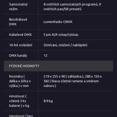
Samostatný
8 vnitřních samostatných programů, 9
režim
vnitřních pan/tilt presetů
Bezdrátové
LumenRadio CRMX
DMX
Kabelové DMX
5 pin XLR vstup/výstup
16-bit ovládání
Stmívání, otáčení / naklápění
DMX kanály
12
FYZICKÉ HODNOTY
Rozměry (
219 x 255 x 90 ( základna ), 288 x 150 x
délka x šířka x
382 ( hlava včetně ramene a směrem
výška ) v mm
nahoru )
Hmotnost (
včetně 3 ks
8.9 kg
baterie ) v kg
Hmotnost ( bez