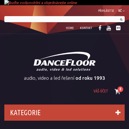
PŘIHLÁSIT SE
KČ
HOME
KONTAKT
audio, video a led řešení
od roku 1993
0
VÁŠ ÚČET
KATEGORIE