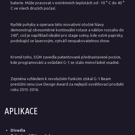
baterie. Může pracovat v extrémních teplotách od -10 ° C do 40 °
C ve všech druzích počasí.
Rychlé pohyby a operace této inovativní otočné hlavy
demonstrují obousměrné kontinuální rotace a náklon rozsahu do
240˚, což je například ideální pro stage scény, kde ostré paprsky,
podobající se laserovým, vytváří neopakovatelnou show.
Kromě toho, SGM zavedla patentované přednastavené pozice,
kde programování a ovládání G-1 se stalo mimořádně snadné.
Zejména vzhledem k revolučním funkcím získal G-1 Beam
prestižní cenu Live Design Award za nejlepší osvětlovací produkt
roku 2015-2016.
APLIKACE
Divadla