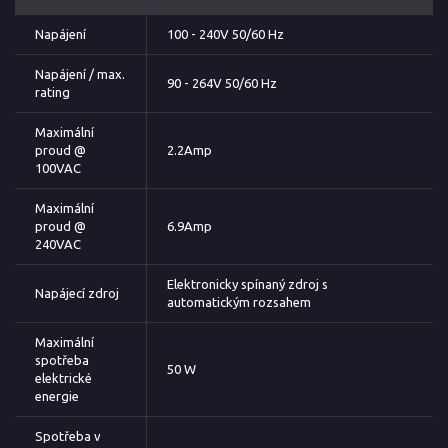
Napájení
100 - 240V 50/60 Hz
Napájení / max.
90 - 264V 50/60 Hz
rating
Maximální
proud @
2.2Amp
100VAC
Maximální
proud @
6.9Amp
240VAC
Elektronicky spínaný zdroj s
Napájecí zdroj
automatickým rozsahem
Maximální
spotřeba
50 W
elektrické
energie
Spotřeba v