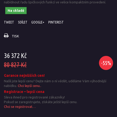
nabídnout řadu špičkových funkcí ve velice kompaktním provedení.
Na skladě
TWEET
SDÍLET
GOOGLE+
PINTEREST
TISK
36 372 Kč
-55%
80 827 Kč
Garance nejnižších cen!
Našli jste lepší cenu? Dejte nám o ní vědět, uděláme Vám výhodnější
nabídku.
Chci lepší cenu..
Registrace – lepší cena
Sleva ihned pro registrované zákazníky!
Pokud se zaregistrujete, získáte ještě lepší cenu.
Chci se registrovat…