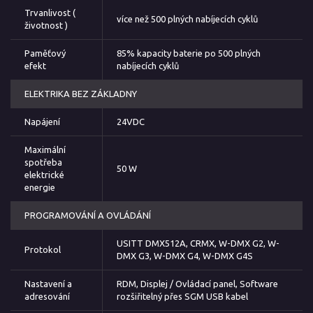
Trvanlivost (
více než 500 plných nabíjecích cyklů
životnost )
Paměťový
85% kapacity baterie po 500 plných
efekt
nabíjecích cyklů
ELEKTRIKA BEZ ZÁKLADNY
Napájení
24VDC
Maximální
spotřeba
50 W
elektrické
energie
PROGRAMOVÁNÍ A OVLÁDÁNÍ
USITT DMX512A, CRMX, W-DMX G2, W-
Protokol
DMX G3, W-DMX G4, W-DMX G4S
Nastavení a
RDM, Displej / Ovládací panel, Software
adresování
rozšiřitelný přes SGM USB kabel