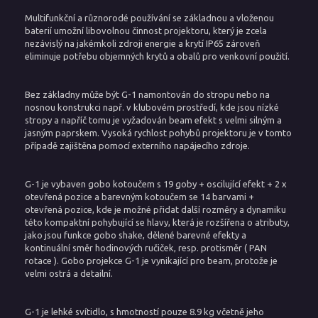
Multifunkční a různorodé používání se základnou a vloženou
baterií umožní libovolnou činnost projektoru, který je zcela
nezávislý na jakémkoli zdroji energie a krytí IP65 zároveň
eliminuje potřebu objemných krytů a obalů pro venkovní použití.
Bez základny může být G-1 namontován do stropu nebo na
nosnou konstrukci např. v klubovém prostředí, kde jsou nízké
stropy a napříč tomu je vyžadován beam efekt s velmi silným a
jasným paprskem. Vysoká rychlost pohybů projektoru je v tomto
případě zajištěna pomocí externího napájecího zdroje.
G-1 je vybaven gobo kotoučem s 19 goby + oscilující efekt + 2 x
otevřená pozice a barevným kotoučem se 14 barvami +
otevřená pozice, kde je možné přidat další rozměry a dynamiku
této kompaktní pohybující se hlavy, která je rozšířena o atributy,
jako jsou funkce gobo shake, dělené barevné efekty a
kontinuální směr hodinových ručiček, resp. protisměr ( PAN
rotace ). Gobo projekce G-1 je vynikající pro beam, protože je
velmi ostrá a detailní.
G-1 je lehké svítidlo, s hmotností pouze 8.9 kg včetně jeho