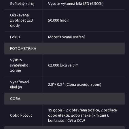
Světelný zdroj
Vysoce výkonná bílá LED (6.500K)
Očekávaná
životnost LED
50.000 hodin
diody
Fokus
Motorizované ostření
FOTOMETRIKA
Výstup
světelného
62.000 luxů ve 3 m
zdroje
Vyzařovací
2.8°/ 0,3 ° (Clona pseudo zoom)
úhel (y)
GOBA
19 gobů + 2 x otevřená pozice, 2 oscilace
Gobo kotouč
gobo efektu, gobo shake ( kmitání ),
kontinuální CW a CCW