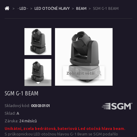
>
· LED ·
>
LED OTOČNÉ HLAVY
>
BEAM
>
SGM G-1 BEAM
Zobrazit větší
SGM G-1 BEAM
Skladový kód:
003030101
Sklad:
A
Záruka:
24 měsíců
Unikátní, zcela bedrátová, bateriová Led otočná hlava beam.
S průkopnickou LED otočnou hlavou G-1 Beam se SGM podařilo