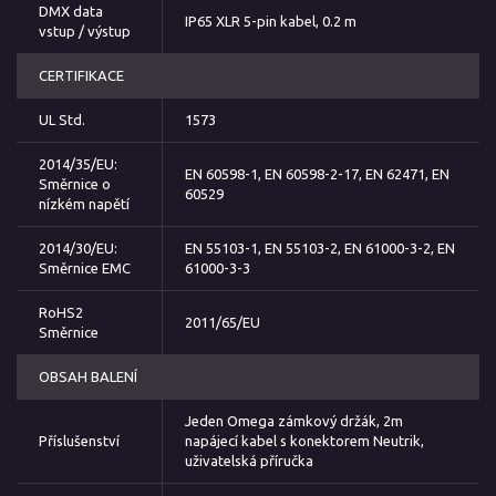
DMX data
IP65 XLR 5-pin kabel, 0.2 m
vstup / výstup
CERTIFIKACE
UL Std.
1573
2014/35/EU:
EN 60598-1, EN 60598-2-17, EN 62471, EN
Směrnice o
60529
nízkém napětí
2014/30/EU:
EN 55103-1, EN 55103-2, EN 61000-3-2, EN
Směrnice EMC
61000-3-3
RoHS2
2011/65/EU
Směrnice
OBSAH BALENÍ
Jeden Omega zámkový držák, 2m
Příslušenství
napájecí kabel s konektorem Neutrik,
uživatelská příručka