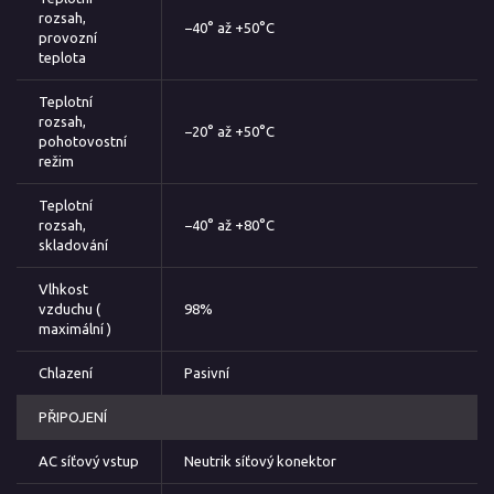
rozsah,
−40° až +50°C
provozní
teplota
Teplotní
rozsah,
−20° až +50°C
pohotovostní
režim
Teplotní
rozsah,
−40° až +80°C
skladování
Vlhkost
vzduchu (
98%
maximální )
Chlazení
Pasivní
PŘIPOJENÍ
AC síťový vstup
Neutrik síťový konektor