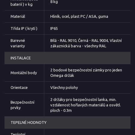
8 kg
baterií ) v kg
Materiál
Hliník, ocel, plast PC / ASA, guma
Třída IP ( krytí )
IP65
Barevné
Bílá - RAL 9010, Černá - RAL 9004, Vlastní
varianty
zákaznická barva - všechny RAL
INSTALACE
2 bodové bezpečnostní zámky pro jeden
Montážní body
Omega držák
Orientace
Všechny polohy
2 držáky pro bezpečnostní lanka, min.
Bezpečnostní
vzdálenost hořlavých materiálů a osvětl.
prvky
ploch - 0.3m
TEPELNÉ HODNOTY
Teplotní