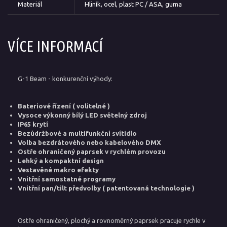
Materiál
Hliník, ocel, plast PC / ASA, guma
VÍCE INFORMACÍ
G-1 Beam - konkurenční výhody:
Bateriové řízení ( volitelné )
Vysoce výkonný bílý LED světelný zdroj
IP65 krytí
Bezúdržbové a multifunkční svítidlo
Volba bezdrátového nebo kabelového DMX
Ostře ohraničený paprsek v rychlém provozu
Lehký a kompaktní design
Vestavěné makro efekty
Vnitřní samostatné programy
Vnitřní pan/tilt předvolby ( patentovaná technologie )
Ostře ohraničený, plochý a rovnoměrný paprsek pracuje rychle v