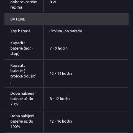
pohotovostním
8 W
režimu
BATERIE
Typ baterie
Lithium-Ion baterie
Kapacita
baterie (non-
7 - 9 hodin
stop)
Kapacita
baterie (
12 - 14 hodin
typické použití
)
Doba nabíjení
baterie až do
8 - 12 hodin
70%
Doba nabíjení
baterie až do
12 - 16 hodin
100%