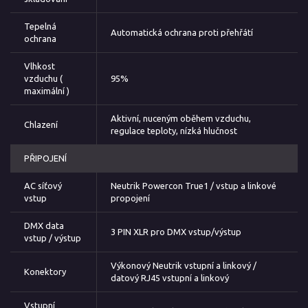
Tepelná
Automatická ochrana proti přehřátí
ochrana
Vlhkost
vzduchu (
95%
maximální )
Aktivní, nuceným oběhem vzduchu,
Chlazení
regulace teploty, nízká hlučnost
PŘIPOJENÍ
AC síťový
Neutrik Powercon True1 / vstup a linkové
vstup
propojení
DMX data
3 PIN XLR pro DMX vstup/výstup
vstup / výstup
Výkonový Neutrik vstupní a linkový /
Konektory
datový RJ45 vstupní a linkový
Vstupní