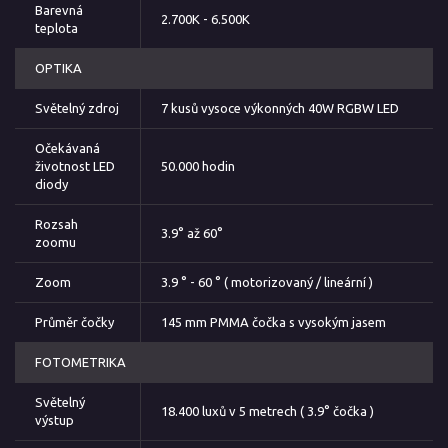
Barevná
2.700K - 6.500K
teplota
OPTIKA
Světelný zdroj
7 kusů vysoce výkonných 40W RGBW LED
Očekávaná
životnost LED
50.000 hodin
diody
Rozsah
3.9° až 60°
zoomu
Zoom
3.9 ° - 60 ° ( motorizovaný / lineární )
Průměr čočky
145 mm PMMA čočka s vysokým jasem
FOTOMETRIKA
Světelný
18.400 luxů v 5 metrech ( 3.9° čočka )
výstup