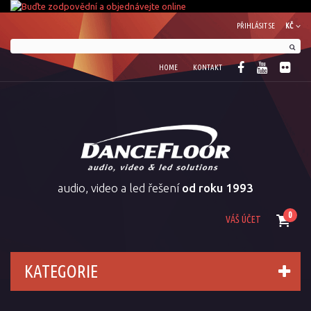
PŘIHLÁSIT SE
KČ
HOME
KONTAKT
audio, video a led řešení
od roku 1993
0
VÁŠ ÚČET
KATEGORIE