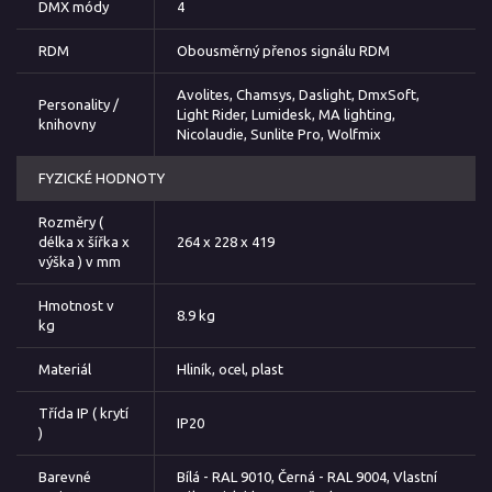
DMX módy
4
RDM
Obousměrný přenos signálu RDM
Avolites, Chamsys, Daslight, DmxSoft,
Personality /
Light Rider, Lumidesk, MA lighting,
knihovny
Nicolaudie, Sunlite Pro, Wolfmix
FYZICKÉ HODNOTY
Rozměry (
délka x šířka x
264 x 228 x 419
výška ) v mm
Hmotnost v
8.9 kg
kg
Materiál
Hliník, ocel, plast
Třída IP ( krytí
IP20
)
Barevné
Bílá - RAL 9010, Černá - RAL 9004, Vlastní