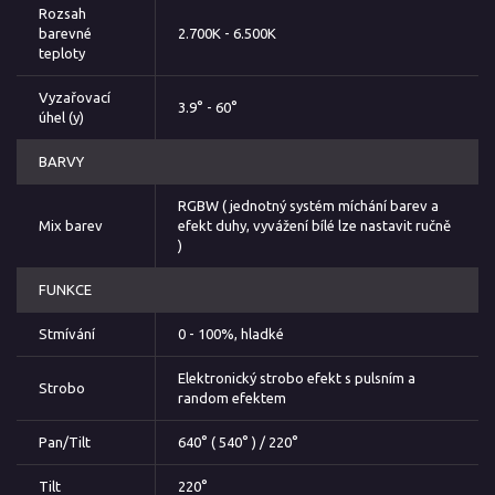
Rozsah
barevné
2.700K - 6.500K
teploty
Vyzařovací
3.9° - 60°
úhel (y)
BARVY
RGBW ( jednotný systém míchání barev a
Mix barev
efekt duhy, vyvážení bílé lze nastavit ručně
)
FUNKCE
Stmívání
0 - 100%, hladké
Elektronický strobo efekt s pulsním a
Strobo
random efektem
Pan/Tilt
640° ( 540° ) / 220°
Tilt
220°