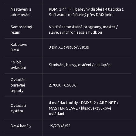
Nastavení a
RDM, 2.4" TFT barevný displej ( 4 tlačítka ),
adresování
Software rozšiřitelný přes DMX linku
Samostatný
Vnitřní samostatné programy, master /
režim
slave, synchronizace s hudbou
Kabelové
3 pin XLR vstup/výstup
DMX
16-bit
Stmívání, barvy, otáčení / naklápění
ovládání
Ovládání
barevné
2.700K - 6.500K
teploty
4 ovládací módy - DMX512 / ART-NET /
Ovládací
MASTER-SLAVE / hlasové/zvukové
systém
ovládání
DMX kanály
19/27/45/55