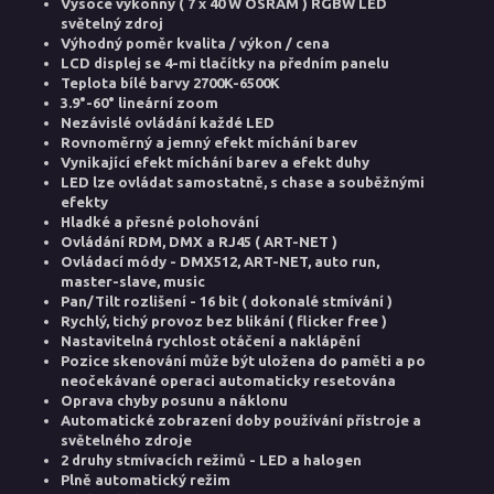
Vysoce výkonný ( 7 x 40 W OSRAM ) RGBW LED
světelný zdroj
Výhodný poměr kvalita / výkon / cena
LCD displej se 4-mi tlačítky na předním panelu
Teplota bílé barvy 2700K-6500K
3.9°-60° lineární zoom
Nezávislé ovládání každé LED
Rovnoměrný a jemný efekt míchání barev
Vynikající efekt míchání barev a efekt duhy
LED lze ovládat samostatně, s chase a souběžnými
efekty
Hladké a přesné polohování
Ovládání RDM, DMX a RJ45 ( ART-NET )
Ovládací módy - DMX512, ART-NET, auto run,
master-slave, music
Pan/Tilt rozlišení - 16 bit ( dokonalé stmívání )
Rychlý, tichý provoz bez blikání ( flicker free )
Nastavitelná rychlost otáčení a naklápění
Pozice skenování může být uložena do paměti a po
neočekávané operaci automaticky resetována
Oprava chyby posunu a náklonu
Automatické zobrazení doby používání přístroje a
světelného zdroje
2 druhy stmívacích režimů - LED a halogen
Plně automatický režim