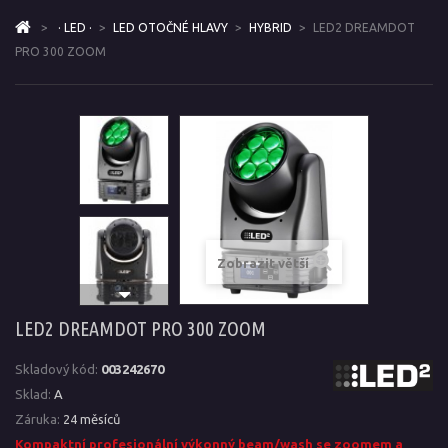
>
· LED ·
>
LED OTOČNÉ HLAVY
>
HYBRID
>
LED2 DREAMDOT
PRO 300 ZOOM
Zobrazit větší
LED2 DREAMDOT PRO 300 ZOOM
Skladový kód:
003242670
Sklad:
A
Záruka:
24 měsíců
Kompaktní profesionální výkonný beam/wash se zoomem a