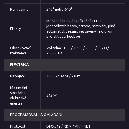
Pan režimy
540° nebo 640°
Individuální ovládání každé LED a
jednotlivých barev, strobo, stmívání, plně
Efekty
automatický režim, vestavěný mikrofon
pro aktivaci hudbou
Obnovovací
Volitelná - 800 / 1.200 / 2.000 / 3.600 /
frekvence
25.000 Hz
ELEKTRIKA
Napájení
100 - 240V 50/60 Hz
Maximální
spotřeba
315 W
elektrické
energie
PROGRAMOVÁNÍ A OVLÁDÁNÍ
Protokol
DMX512 / RDM / ART-NET