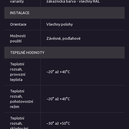
varianty
zákaznická barva - všechny RAL
INSTALACE
Orientace
Všechny polohy
Možnosti
Závěsné, podlahové
použití
TEPELNÉ HODNOTY
Teplotní
rozsah,
−20° až +40°C
provozní
teplota
Teplotní
rozsah,
−20° až +40°C
pohotovostní
režim
Teplotní
rozsah,
−30° až +50°C
skladování