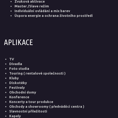
Zvuková aktivace
Master /Slave režim
Individuální ovládání a mix barev
Úspora energie a ochrana životního prostředí
APLIKACE
TV
Divadla
Foto studia
Touring ( rentalové společnosti )
Kluby
Diskotéky
Festivaly
Obchodní domy
Konference
Koncerty a tour produkce
Obchody a showroomy ( předváděcí centra )
Slavnostní příležitosti
Kapely