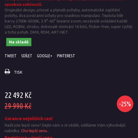
vysokou svítivostí.
Originální design, přesné a plynulé pohyby, automatické zajištění
polohy, dva postranní úchyty pro snadnou manipulaci. Teplota bílé
barvy 2700K-6500K, 3.9°-60° lineární zoom, nezávislé ovládání každé
LED, RGBW, strobo, dokonalé stmívání 16 bitů, flicker-free, super rychlý
a tichý pohyb. DMX, RDM, ART-NET.
Na skladě
TWEET
SDÍLET
GOOGLE+
PINTEREST
TISK
22 492 Kč
-25%
29 990 Kč
Garance nejnižších cen!
Našli jste lepší cenu? Dejte nám o ní vědět, uděláme Vám výhodnější
nabídku.
Chci lepší cenu..
Registrace – lepší cena