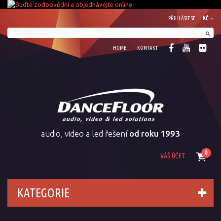
PŘIHLÁSIT SE
KČ
HOME
KONTAKT
audio, video a led řešení
od roku 1993
0
VÁŠ ÚČET
KATEGORIE