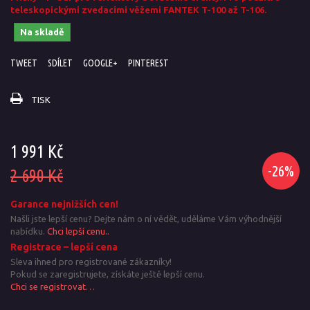
teleskopickými zvedacími věžemi FANTEK T-100 až T-106.
Na skladě
TWEET
SDÍLET
GOOGLE+
PINTEREST
TISK
1 991 Kč
-26%
2 690 Kč
Garance nejnižších cen!
Našli jste lepší cenu? Dejte nám o ní vědět, uděláme Vám výhodnější
nabídku.
Chci lepší cenu..
Registrace – lepší cena
Sleva ihned pro registrované zákazníky!
Pokud se zaregistrujete, získáte ještě lepší cenu.
Chci se registrovat…