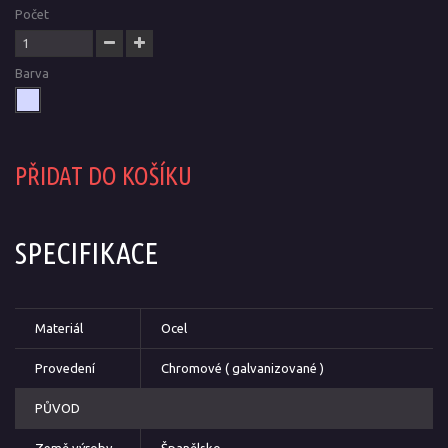
Počet
Barva
PŘIDAT DO KOŠÍKU
SPECIFIKACE
Materiál
Ocel
Provedení
Chromové ( galvanizované )
PŮVOD
Země výroby
Španělsko