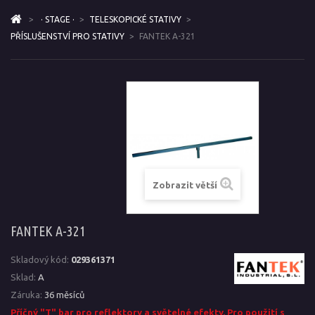
>
· STAGE ·
>
TELESKOPICKÉ STATIVY
>
PŘÍSLUŠENSTVÍ PRO STATIVY
>
FANTEK A-321
Zobrazit větší
FANTEK A-321
Skladový kód:
029361371
Sklad:
A
Záruka:
36 měsíců
Příčný "T" bar pro reflektory a světelné efekty. Pro použití s