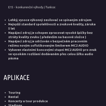
E15 - konkurenční výhody / funkce:
Lehký, vysoce výkonný zesilovač se spínaným zdrojem
Nejvyšší standard spolehlivosti a zvukové kvality, záruka
5 let
Napájecí zdroj je schopen zpracovat vysoké špičky bez
ztráty kvality zvuku ( především na basové složce )
Napájecí zdroj je udržován v bezpečném pracovním
režimu novým sofistikovaným limiterem MC2 AUDIO
Vybaven vlastními koncovými stupni MC2 AUDIO pro zvuk
ve vysokém rozlišení dodávaném přes celou šířku audio
pásma
APLIKACE
Touring
Rental
Koncerty a tour produkce
Stadiony