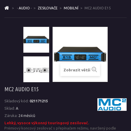
>
· AUDIO ·
>
ZESILOVAČE
>
MOBILNÍ
>
MC2 AUDIO E15
Zobrazit větší
MC2 AUDIO E15
Skladový kód:
021171215
Sklad:
A
Záruka:
24 měsíců
Lehký, vysoce výkonný touringový zesilovač.
Prémiový koncový zesilovač s přepínačem režimu, navržený podle