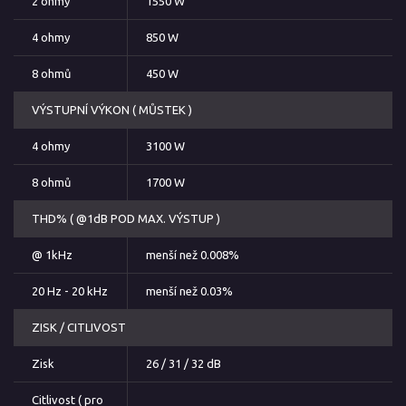
2 ohmy
1550 W
4 ohmy
850 W
8 ohmů
450 W
VÝSTUPNÍ VÝKON ( MŮSTEK )
4 ohmy
3100 W
8 ohmů
1700 W
THD% ( @1dB POD MAX. VÝSTUP )
@ 1kHz
menší než 0.008%
20 Hz - 20 kHz
menší než 0.03%
ZISK / CITLIVOST
Zisk
26 / 31 / 32 dB
Citlivost ( pro