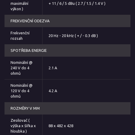
maximální
+ 11 / 6 / 5 dBu ( 2.7 / 1.5 / 1.4 V )
výkon )
FREKVENČNÍ ODEZVA
Frekvenční
20 Hz - 20 kHz ( + / - 0.3 dB )
rozsah
SPOTŘEBA ENERGIE
Nominální @
240 V do 4
2.1 A
ohmů
Nominální @
120 V do 4
4.2 A
ohmů
ROZMĚRY V MM
Zesilovač (
výška x šířka x
88 x 482 x 428
hloubka )