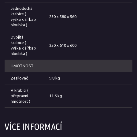
Jednoduchá
krabice (
230 x 580 x 560
výška x šířka x
hloubka )
Dvojitá
krabice (
250 x 610 x 600
výška x šířka x
hloubka )
HMOTNOST
Zesilovač
9.8 kg
V krabici (
přepravní
11.6 kg
hmotnost )
VÍCE INFORMACÍ