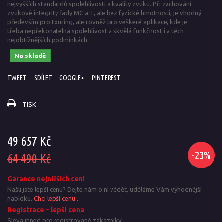
nejvyšších standardů spolehlivosti a kvality zvuku. Při zachování
zvukové integrity řady MC a T, ale bez fyzické hmotnosti, je vhodný
především pro touring, ale rovněž pro veškeré aplikace, kde je
třeba
nepřekonatelná spolehlivost a skvělá funkčnost i v těch
nejobtížnějších podmínkách.
Na skladě
TWEET
SDÍLET
GOOGLE+
PINTEREST
TISK
49 657 Kč
-23%
64 490 Kč
Garance nejnižších cen!
Našli jste lepší cenu? Dejte nám o ní vědět, uděláme Vám výhodnější
nabídku.
Chci lepší cenu..
Registrace – lepší cena
Sleva ihned pro registrované zákazníky!