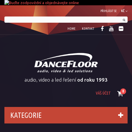
PŘIHLÁSIT SE
KČ
HOME
KONTAKT
audio, video a led řešení
od roku 1993
0
VÁŠ ÚČET
KATEGORIE