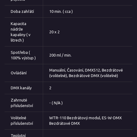
Doba zahřátí
10 min. ( cca )
Kapacita
nádrže
20 x 2
kapaliny ( v
litrech )
Spotřeba (
200 ml / min.
100% výstup )
Manuální, Časování, DMX512, Bezdrátové
Ovládání
(volitelné), Bezdrátové DMX (volitelné)
DMX kanály
2
Zahrnuté
- ( N/A )
příslušenství
Volitelné
WTR-110 Bezdrátový modul, ES-W-DMX
příslušenství
Bezdrátové DMX
Teplotní