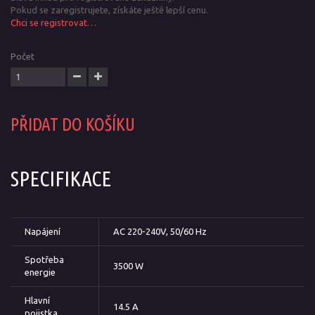
Pokud se zaregistrujete, získáte ještě lepší cenu.
Chci se registrovat…
Počet
PŘIDAT DO KOŠÍKU
SPECIFIKACE
Napájení
AC 220-240V, 50/60 Hz
Spotřeba
3500 W
energie
Hlavní
14.5 A
pojistka