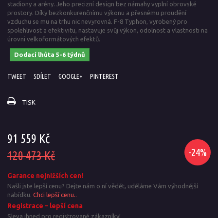
stadiony a arény. Jeho precizní design bez námahy vyplní obrovské
prostory. Díky bezkonkurenčnímu výkonu a přesnému proudění
vzduchu se mu na trhu nic nevyrovná. F-8 Typhon, vyrobený pro
spolehlivost a efektivitu, nastavuje svůj výkon, odolnost a vlastnosti na
úrovni velkoformátových efektů.
Dodací lhůta 5-6 týdnů
TWEET
SDÍLET
GOOGLE+
PINTEREST
TISK
91 559 Kč
-24%
120 473 Kč
Garance nejnižších cen!
Našli jste lepší cenu? Dejte nám o ní vědět, uděláme Vám výhodnější
nabídku.
Chci lepší cenu..
Registrace – lepší cena
Sleva ihned pro registrované zákazníky!