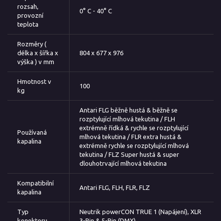
rozsah,
0° C - 40° C
provozní
teplota
Rozměry (
délka x šířka x
804 x 677 x 976
výška ) v mm
Hmotnost v
100
kg
Antari FLG běžně hustá & běžně se
rozptylující mlhová tekutina / FLH
extrémně řídká & rychle se rozptylující
Používaná
mlhová tekutina / FLR extra hustá &
kapalina
extrémně rychle se rozptylující mlhová
tekutina / FLZ Super hustá & super
dlouhotrvající mlhová tekutina
Kompatibilní
Antari FLG, FLH, FLR, FLZ
kapalina
Typ
Neutrik powerCON TRUE 1 (Napájení), XLR
konektoru
3-Pin & 5-Pin (DMX)