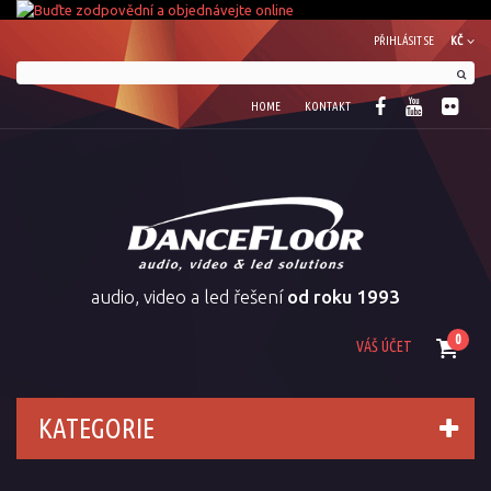
PŘIHLÁSIT SE
KČ
HOME
KONTAKT
audio, video a led řešení
od roku 1993
0
VÁŠ ÚČET
KATEGORIE