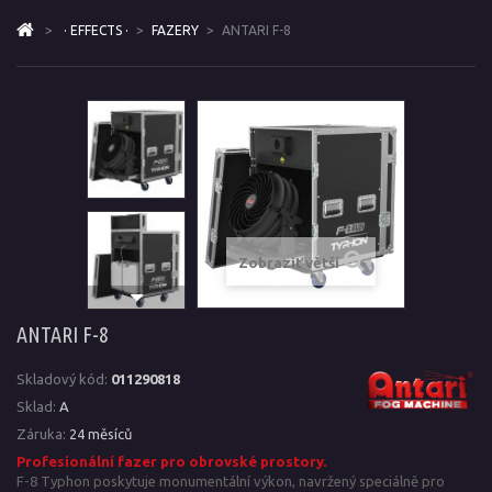
>
· EFFECTS ·
>
FAZERY
>
ANTARI F-8
Zobrazit větší
ANTARI F-8
Skladový kód:
011290818
Sklad:
A
Záruka:
24 měsíců
Profesionální fazer pro obrovské prostory.
F-8 Typhon poskytuje monumentální výkon, navržený speciálně pro