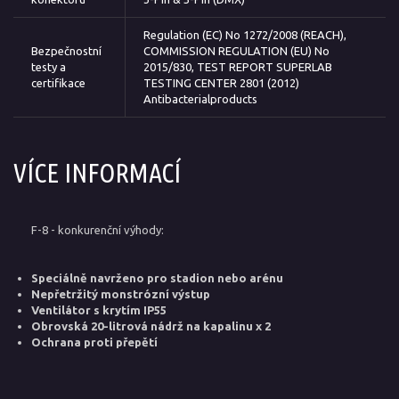
Regulation (EC) No 1272/2008 (REACH),
Bezpečnostní
COMMISSION REGULATION (EU) No
testy a
2015/830, TEST REPORT SUPERLAB
certifikace
TESTING CENTER 2801 (2012)
Antibacterialproducts
VÍCE INFORMACÍ
F-8 - konkurenční výhody:
Speciálně navrženo pro stadion nebo arénu
Nepřetržitý monstrózní výstup
Ventilátor s krytím IP55
Obrovská 20-litrová nádrž na kapalinu x 2
Ochrana proti přepětí