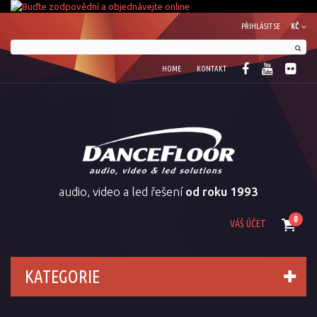
PŘIHLÁSIT SE
KČ
HOME
KONTAKT
audio, video a led řešení
od roku 1993
0
VÁŠ ÚČET
KATEGORIE