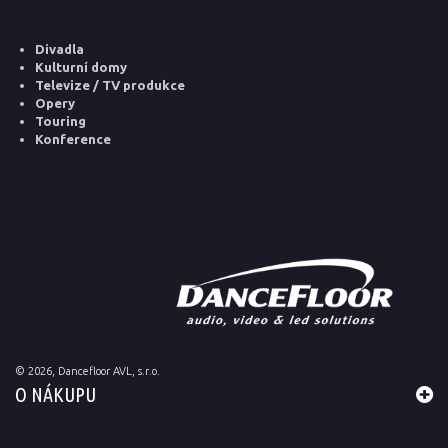
Divadla
Kulturní domy
Televize / TV produkce
Opery
Touring
Konference
©
2026
, Dancefloor AVL, s.r.o.
O NÁKUPU