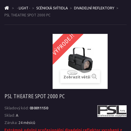
>
· LIGHT ·
>
SCÉNICKÁ SVÍTIDLA
>
DIVADELNÍ REFLEKTORY
>
PSL THEATRE SPOT 2000 PC
VÝPRODEJ!
Zobrazit větší
PSL THEATRE SPOT 2000 PC
Skladový kód:
030011150
Sklad:
A
Záruka:
24 měsíců
Extrémně odolný profesionální divadelní reflektor vyrobený z