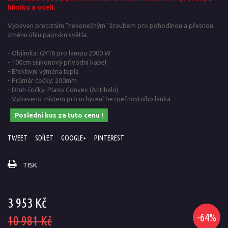
hliníku a oceli.
Vybaven precizním "nekonečným" šroubem pro pohodlnou a přesnou
změnu úhlu paprsku světla.
- Objímka: GY16 pro lampu 2000 W
- 100cm silikonový přívodní kabel
- Efektivní výměna tepla
- Průměr čočky: 200mm
- Druh čočky: Plano Convex (Antihalo)
- Vybaveno místem pro uchycení bezpečnostního lanka
Poslední kus za tuto cenu !
TWEET
SDÍLET
GOOGLE+
PINTEREST
TISK
3 953 Kč
-64%
10 981 Kč