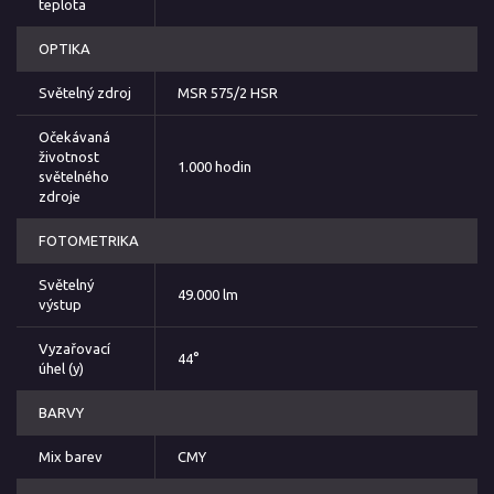
teplota
OPTIKA
Světelný zdroj
MSR 575/2 HSR
Očekávaná
životnost
1.000 hodin
světelného
zdroje
FOTOMETRIKA
Světelný
49.000 lm
výstup
Vyzařovací
44°
úhel (y)
BARVY
Mix barev
CMY