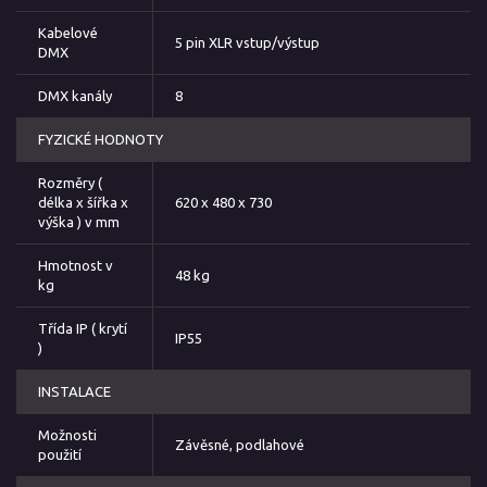
Kabelové
5 pin XLR vstup/výstup
DMX
DMX kanály
8
FYZICKÉ HODNOTY
Rozměry (
délka x šířka x
620 x 480 x 730
výška ) v mm
Hmotnost v
48 kg
kg
Třída IP ( krytí
IP55
)
INSTALACE
Možnosti
Závěsné, podlahové
použití