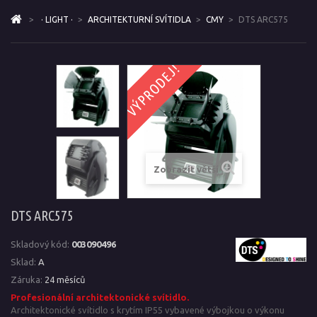
>
· LIGHT ·
>
ARCHITEKTURNÍ SVÍTIDLA
>
CMY
>
DTS ARC575
VÝPRODEJ!
Zobrazit větší
DTS ARC575
Skladový kód:
003090496
Sklad:
A
Záruka:
24 měsíců
Profesionální architektonické svítidlo.
Architektonické svítidlo s krytím IP55 vybavené výbojkou o výkonu