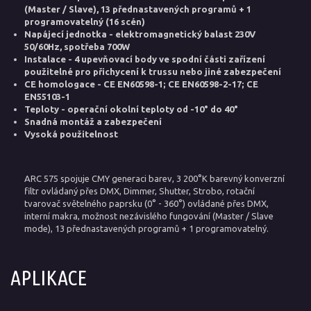
(Master / Slave), 13 přednastavených programů + 1
programovatelný (16 scén)
Napájecí jednotka - elektromagnetický balast 230V
50/60Hz, spotřeba 700W
Instalace - 4 upevňovací body ve spodní části zařízení
použitelné pro přichycení k trussu nebo jiné zabezpečení
CE homologace - CE EN60598-1; CE EN60598-2-17; CE
EN55103-1
Teploty - operační okolní teploty od -10° do 40°
Snadná montáž a zabezpečení
Vysoká použitelnost
ARC 575 spojuje CMY generaci barev, 3 200°K barevný konverzní
filtr ovládaný přes DMX, Dimmer, Shutter, Strobo, rotační
tvarovač světelného paprsku (0° - 360°) ovládané přes DMX,
interní makra, možnost nezávislého fungování (Master / Slave
mode), 13 přednastavených programů + 1 programovatelný.
APLIKACE