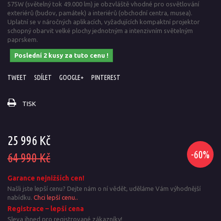
575W
(
světelný tok 49.000 lm
)
je obzvláště vhodné pro osvětlování
exteriérů (budov, památek) a interiérů (obchodní centra, musea).
Uplatní se v náročných aplikacích, vyžadujících kompaktní projektor
schopný obarvit velké plochy jednotným a intenzivním světelným
paprskem.
Poslední 2 kusy za tuto cenu !
TWEET
SDÍLET
GOOGLE+
PINTEREST
TISK
25 996 Kč
-60%
64 990 Kč
Garance nejnižších cen!
Našli jste lepší cenu? Dejte nám o ní vědět, uděláme Vám výhodnější
nabídku.
Chci lepší cenu..
Registrace – lepší cena
Sleva ihned pro registrované zákazníky!