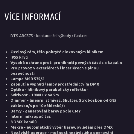
VÍCE INFORMACÍ
DTS ARC575 - konkurenční výhody / funkce:
Ocelový rám, tělo pokryté eloxovaným hliníkem
IP55 krytí
Vysoká ochrana proti proniknutí pevných částic a kapalin
Pro provoz v exteriérech i interiérech s plnou
bezpečností
Lampa MSR 575/2
Zapnutí a vypnutí lampy prostřednictvím DMX
Optika - hliníkový parabolický reflektor
Svítivost - 1980Lux na 5m
Dimmer - lineární stmívač, Shutter, Stroboskop od 0,85
záblesku/s po 10 záblesků/s
Barvy - generování barev podle CMY
Interní mikropočítač
8 DMX kanálů
Makra - automatický výběr barev, ovládání přes DMX
Nezávislé operace - možnost nezávislého operování