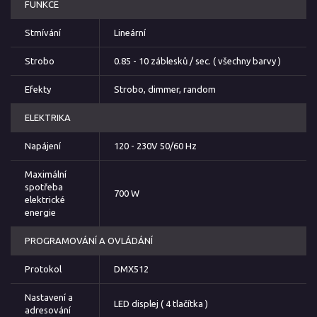
FUNKCE
Stmívání
Lineární
Strobo
0.85 - 10 záblesků / sec. ( všechny barvy )
Efekty
Strobo, dimmer, random
ELEKTRIKA
Napájení
120 - 230V 50/60 Hz
Maximální
spotřeba
700 W
elektrické
energie
PROGRAMOVÁNÍ A OVLÁDÁNÍ
Protokol
DMX512
Nastavení a
LED displej ( 4 tlačítka )
adresování