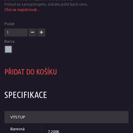
Pokud se zaregistrujete, získáte ještě lepší cenu.
Chci se registrovat…
Počet
Barva
PŘIDAT DO KOŠÍKU
SPECIFIKACE
VÝSTUP
Barevná
7.200K