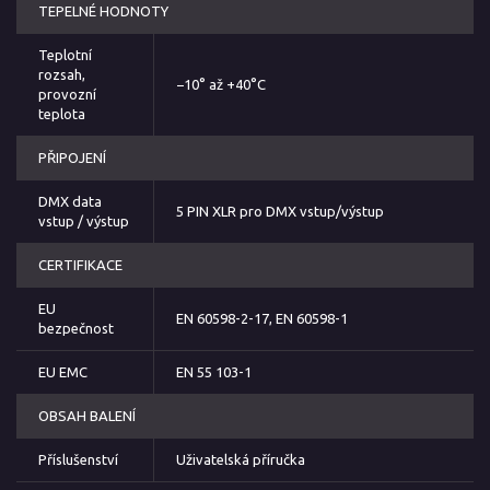
TEPELNÉ HODNOTY
Teplotní
rozsah,
−10° až +40°C
provozní
teplota
PŘIPOJENÍ
DMX data
5 PIN XLR pro DMX vstup/výstup
vstup / výstup
CERTIFIKACE
EU
EN 60598-2-17, EN 60598-1
bezpečnost
EU EMC
EN 55 103-1
OBSAH BALENÍ
Příslušenství
Uživatelská příručka