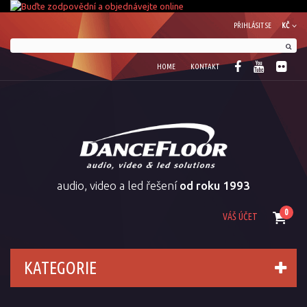
PŘIHLÁSIT SE
KČ
HOME
KONTAKT
audio, video a led řešení
od roku 1993
0
VÁŠ ÚČET
KATEGORIE